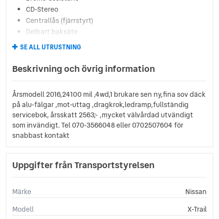
CD-Stereo
Centrallås (fjärrstyrt)
Delbart baksäte
Dimljus fram
SE ALL UTRUSTNING
Elhissar (fram och bak)
Elinfällbara sidospeglar
Beskrivning och övrig information
Eluppvärmd vindruta
Eluppvärmda sidospeglar
Årsmodell 2016,24100 mil ,4wd,1 brukare sen ny,fina sov däck
Euro 6
på alu-fälgar ,mot-uttag ,dragkrok,ledramp,fullständig
Euro NCAP 5
servicebok, årsskatt 2563;- ,mycket välvårdad utvändigt
Farthållare
som invändigt. Tel 070-3566048 eller 0702507604 för
Fällbara baksäten
snabbast kontakt
Färddator
ISOFIX-fästen bak
Uppgifter från Transportstyrelsen
Keyless
Läslampa
Multifunktionsratt
Märke
Nissan
Reservhjul
Modell
X-Trail
Servostyrning