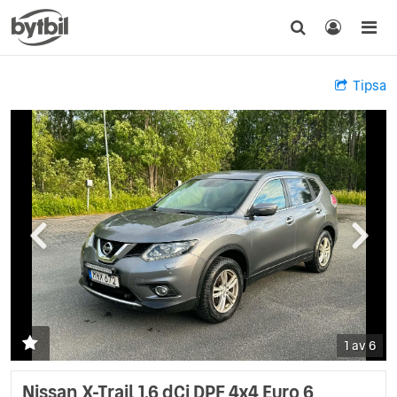
Tipsa
1 av 6
Nissan X-Trail 1.6 dCi DPF 4x4 Euro 6