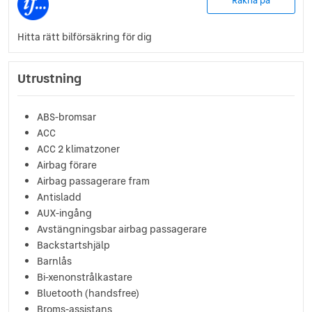
Räkna på
Hitta rätt bilförsäkring för dig
Utrustning
ABS-bromsar
ACC
ACC 2 klimatzoner
Airbag förare
Airbag passagerare fram
Antisladd
AUX-ingång
Avstängningsbar airbag passagerare
Backstartshjälp
Barnlås
Bi-xenonstrålkastare
Bluetooth (handsfree)
Broms-assistans