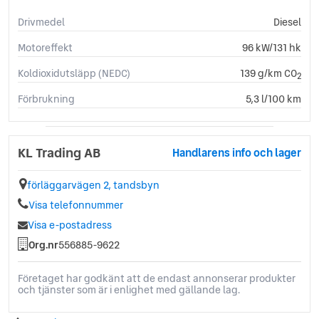
Drivmedel
Diesel
Motoreffekt
96 kW/131 hk
Koldioxidutsläpp (NEDC)
139 g/km CO
2
Förbrukning
5,3 l/100 km
KL Trading AB
Handlarens info och lager
förläggarvägen 2, tandsbyn
Visa telefonnummer
Visa e-postadress
Org.nr
556885-9622
Företaget har godkänt att de endast annonserar produkter
och tjänster som är i enlighet med gällande lag.