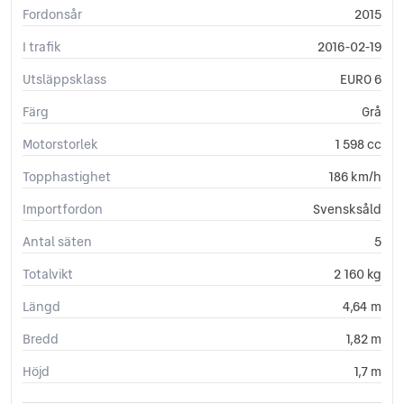
Sidoairbags
Fordonsår
2015
Sidokrockgardiner
I trafik
2016-02-19
Sminkspegel
Start-/stoppfunktion
Utsläppsklass
EURO 6
Startspärr
Svensksåld
Färg
Grå
USB-uttag
Motorstorlek
1 598 cc
Yttertemperaturmätare
Topphastighet
186 km/h
Importfordon
Svensksåld
Antal säten
5
Totalvikt
2 160 kg
Längd
4,64 m
Bredd
1,82 m
Höjd
1,7 m