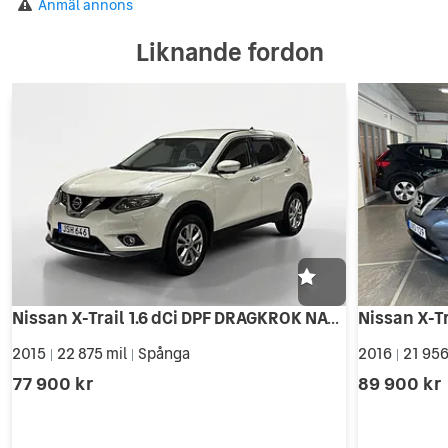
Anmäl annons
Liknande fordon
Nissan X-Trail 1.6 dCi DPF DRAGKROK NAVI KAMERA 360° NYSERVAD NYBES
2015
22 875 mil
Spånga
2016
21 956
|
|
|
77 900 kr
89 900 kr