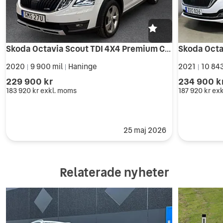
Skoda Octavia Scout TDI 4X4 Premium Cockpit/Värmare/Drag/P-sensorer DSG
2020
9 900 mil
Haninge
2021
10 843
|
|
|
229 900 kr
234 900 k
183 920 kr
exkl. moms
187 920 kr
ex
25 maj 2026
Relaterade nyheter