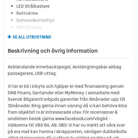
LED Strålkastare
Rattvärme
Sommar&vinterhjul
ABS-bromsar
ACC
SE ALL UTRUSTNING
ACC 2 klimatzoner
Airbag förare
Beskrivning och övrig information
Airbag passagerare fram
Akustikrutor
Avbländande innerbackspegel, Avstängningsbar airbag
Antisladd
passagerare, USB-uttag.
Avbländande sidospeglar
Backstartshjälp
Vi tar er bil i inbyte och hjälper er med finansiering genom
Barnlås
DNB Finans, Santander eller MyMoney. I samarbete med
Bluetooth
Svensk Bilgaranti erbjuds garantier från 6månader upp till
Centrallås (fjärrstyrt)
12månader. Ring gärna innan visning då vi kan behöva köra
fram objektet ni är intresserade utav. För recensioner &
Delbart baksäte
omdömen besök gärna www.facebook.com/vbgbil -
Digitalradio (DAB)
Välkomna till VBG BIL AB. OBS: Vi har nu märkt att våra svar
Dimljus fram
på era mail kan hamna i skräpposten, vänligen dubbelkolla
Elhissar (fram och bak)
alltid skräpposten då vi oftast är väldigt snabba på att