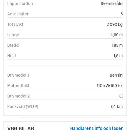
Importfordon
Svensksåld
Trötthetsvarnare
Antal säten
5
Totalvikt
2 090 kg
Längd
4,69 m
Bredd
1,83 m
Höjd
1,5 m
Drivmedel 1
Bensin
Motoreffekt
110 kW/150 hk
Drivmedel 2
El
Räckvidd (WLTP)
64 km
VBG BIL AB
Handlarens info och lager