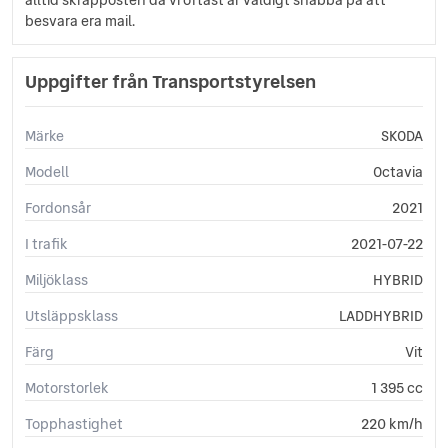
Elinfällbara sidospeglar
besvara era mail.
Eluppvärmda sidospeglar
Euro 6
Uppgifter från Transportstyrelsen
Fällbara baksäten
Färddator
ISOFIX-fästen bak
Märke
SKODA
ISOFIX-fästen fram
Ljussensor
Modell
Octavia
Läslampa
Fordonsår
2021
Multifunktionsratt
Nödsamtal
I trafik
2021-07-22
Rails
Miljöklass
HYBRID
Regnsensor
Sportratt
Utsläppsklass
LADDHYBRID
Sportstolar
Färg
Vit
Start-/stoppfunktion
Svensksåld
Motorstorlek
1 395 cc
Sätesvärme (fram)
Touch-/Pekskärm
Topphastighet
220 km/h
Trådlös telefonladdare