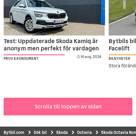
Test: Uppdaterade Skoda Kamiq är
Bytbils b
anonym men perfekt för vardagen
Facelift
16 aug. 2024
PROV & KONSUMENT
BILNYHETER
Stora förändr
Scrolla till toppen av sidan
Bytbil.com
Sök bil
Skoda
Octavia
Skoda Octavia Kom