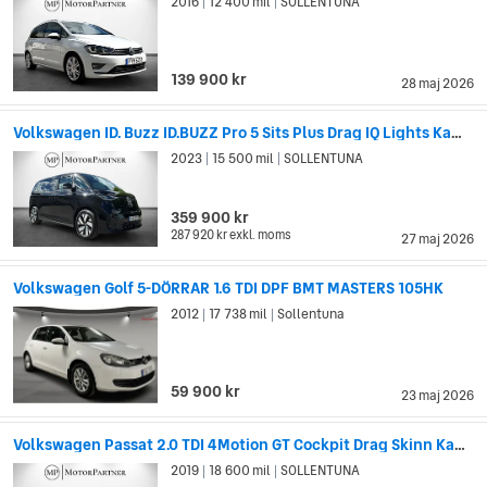
2016
12 400 mil
SOLLENTUNA
|
|
139 900 kr
28 maj 2026
Volkswagen ID. Buzz ID.BUZZ Pro 5 Sits Plus Drag IQ Lights Kamera 82 kWh
2023
15 500 mil
SOLLENTUNA
|
|
359 900 kr
287 920 kr
exkl. moms
27 maj 2026
Volkswagen Golf 5-DÖRRAR 1.6 TDI DPF BMT MASTERS 105HK
2012
17 738 mil
Sollentuna
|
|
59 900 kr
23 maj 2026
Volkswagen Passat 2.0 TDI 4Motion GT Cockpit Drag Skinn Kamera
2019
18 600 mil
SOLLENTUNA
|
|