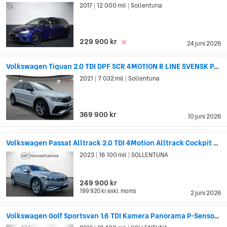
2017
12 000 mil
Sollentuna
|
|
229 900 kr
24 juni 2026
Volkswagen Tiguan 2.0 TDI DPF SCR 4MOTION R LINE SVENSK PANO HARMAN KARDO
2021
7 032 mil
Sollentuna
|
|
369 900 kr
10 juni 2026
Volkswagen Passat Alltrack 2.0 TDI 4Motion Alltrack Cockpit GPS Drag Värmare
2023
16 100 mil
SOLLENTUNA
|
|
249 900 kr
199 920 kr
exkl. moms
2 juni 2026
Volkswagen Golf Sportsvan 1.6 TDI Kamera Panorama P-Sensorer Euro 6