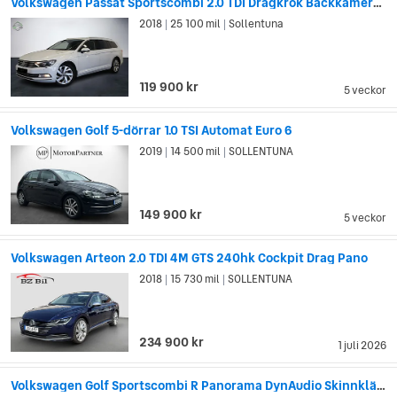
Volkswagen Passat Sportscombi 2.0 TDI Dragkrok Backkamera 150hk
2018
25 100 mil
Sollentuna
|
|
119 900 kr
5 veckor
Volkswagen Golf 5-dörrar 1.0 TSI Automat Euro 6
2019
14 500 mil
SOLLENTUNA
|
|
149 900 kr
5 veckor
Volkswagen Arteon 2.0 TDI 4M GTS 240hk Cockpit Drag Pano
2018
15 730 mil
SOLLENTUNA
|
|
234 900 kr
1 juli 2026
Volkswagen Golf Sportscombi R Panorama DynAudio Skinnklädsel 300hk