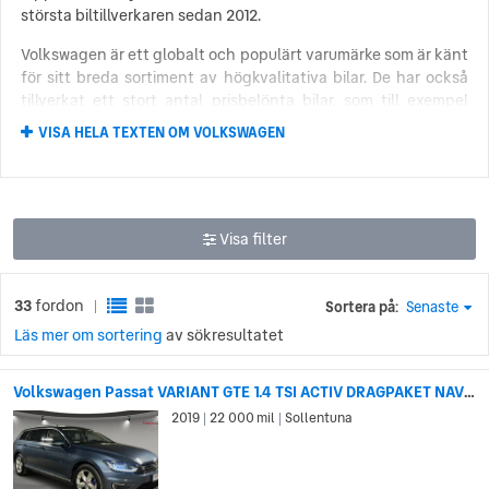
största biltillverkaren sedan 2012.
Volkswagen är ett globalt och populärt varumärke som är känt
för sitt breda sortiment av högkvalitativa bilar. De har också
tillverkat ett stort antal prisbelönta bilar, som till exempel
Volkswagen Golf, Volkswagen Polo och Volkswagen Passat.
VISA HELA TEXTEN OM VOLKSWAGEN
Deras ikoniska folkvagn, Typ 1, eller ”Bubblan”, är dessutom
erkänd som en av de mest inflytelserika bilarna i historien.
Volkswagen – en bil för folket
Visa filter
Volkswagen grundades 1936 av den nazistiska
arbetsorganisationen Tyska Arbetsfronten (Deutsche
33
fordon
Arbeitsfront, DAF). Tyskland ville konkurrera med USA som
Sortera på:
Senaste
|
bilnation, och strategin för att uppnå detta var att tillverka
Läs mer om sortering
av sökresultatet
den bästa möjliga bilen till det lägsta möjliga priset – en
bilmodell som alla skulle ha råd med.
Volkswagen Passat VARIANT GTE 1.4 TSI ACTIV DRAGPAKET NAVI 218HK
Den första modellen, Volkswagen Typ 1, presenterades 1938
2019
22 000 mil
Sollentuna
|
|
och var designad av billegenden Ferdinand Porsche. Bilen
hade bland annat separatfjädring genom torsionsstavar, en
luftkyld motor placerad på baksidan och den ikoniska