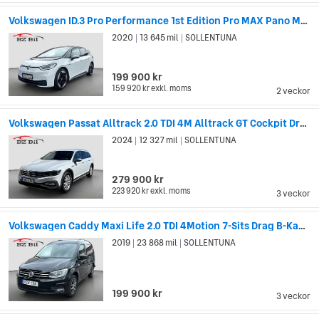
Volkswagen ID.3 Pro Performance 1st Edition Pro MAX Pano Moms
2020
13 645 mil
SOLLENTUNA
|
|
199 900 kr
159 920 kr
exkl. moms
2 veckor
Volkswagen Passat Alltrack 2.0 TDI 4M Alltrack GT Cockpit Drag Värmare MOMS
2024
12 327 mil
SOLLENTUNA
|
|
279 900 kr
223 920 kr
exkl. moms
3 veckor
Volkswagen Caddy Maxi Life 2.0 TDI 4Motion 7-Sits Drag B-Kamera Värmare
2019
23 868 mil
SOLLENTUNA
|
|
199 900 kr
3 veckor