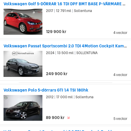
Volkswagen Golf 5-DÖRRAR 1.6 TDI DPF BMT BASE P-VÄRMARE PLUSPAKET
2017
12 791 mil
Sollentuna
|
|
129 900 kr
4 veckor
Volkswagen Passat Sportscombi 2.0 TDI 4Motion Cockpit Kamera Värmare Drag
2024
13 500 mil
SOLLENTUNA
|
|
249 900 kr
4 veckor
Volkswagen Polo 5-dörrars GTI 1.4 TSI 180hk
2012
17 000 mil
Sollentuna
|
|
89 900 kr
5 veckor