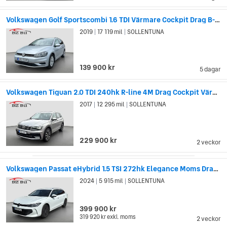
Volkswagen Golf Sportscombi 1.6 TDI Värmare Cockpit Drag B-Kamera
2019
17 119 mil
SOLLENTUNA
|
|
139 900 kr
5 dagar
Volkswagen Tiguan 2.0 TDI 240hk R-line 4M Drag Cockpit Värmare
2017
12 295 mil
SOLLENTUNA
|
|
229 900 kr
2 veckor
Volkswagen Passat eHybrid 1.5 TSI 272hk Elegance Moms Drag Värmare
2024
5 915 mil
SOLLENTUNA
|
|
399 900 kr
319 920 kr
exkl. moms
2 veckor