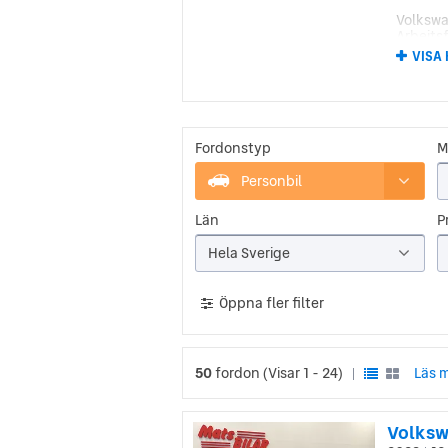
Volkswa
Arbeitsf
tillverk
VISA
Den för
Bilen h
ikonisk
Fordonstyp
M
Volk
Personbil
Efter a
brittis
Län
Pr
20 000 
ingenjö
Hela Sverige
Vid 194
Produkti
Öppna fler filter
ökades 
3 och 4-
50
fordon
(Visar 1 - 24)
Läs m
|
Volksw