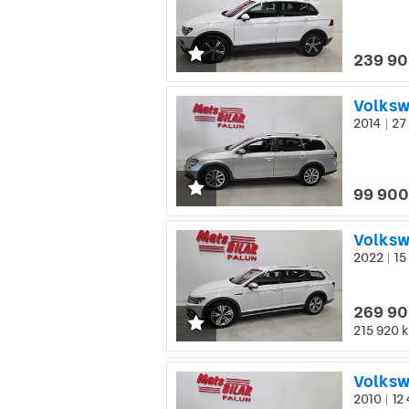
239 90
Volksw
2014
27 
|
99 900
Volksw
2022
15
|
269 90
215 920 k
Volkswa
2010
12 
|