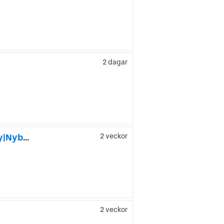
2 dagar
Volkswagen Tiguan 2.0 TSI 4Motion|Drag|M-värmare|Carplay|Nybesiktigad|
2 veckor
2 veckor