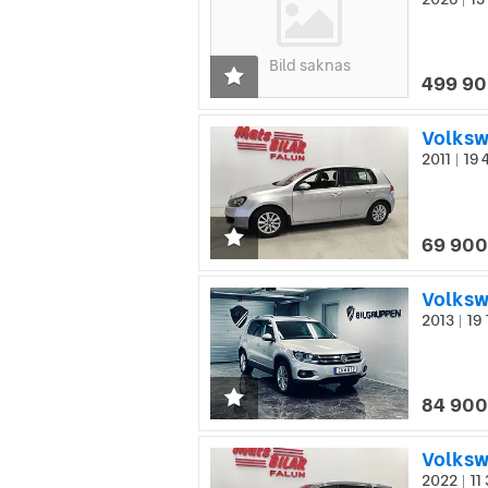
|
Bild saknas
499 90
Volksw
2011
19 
|
69 900
2013
19 
|
84 900
Volksw
2022
11
|