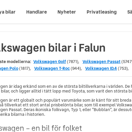
ya bilar
Handlare
Nyheter
Privatleasing
Sä
kswagen bilar i Falun
ste modellerna:
Volkswagen Golf
(7871),
Volkswagen Passat
(5747
agen Polo
(1817),
Volkswagen T-Roc
(944),
Volkswagen ID.4
(753),
en är idag erkänd som en av de största biltillverkarna i världen. De 
 bilar, och ligger alltid i tätt lopp med Toyota, som varit den största b
gen är ett globalt och populärt varumärke som är känt för sitt breda 
å tillverkat ett stort antal prisbelönta bilar, som till exempel Volks
gen Passat. Deras ikoniska folkvagn, Typ 1, eller ”Bubblan”, är dess
serika bilarna i historien.
swagen – en bil för folket