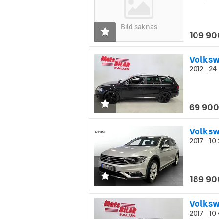
Bild saknas
109 90
Volksw
2012
24 
|
69 900
Volksw
2017
10 
|
189 90
Volksw
2017
10 
|