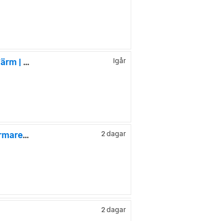
Volkswagen Golf Sportscombi 1.6 TDI DPF BMT 4Motion | D-Värm | Drag
Igår
Volkswagen Golf SC 1.6 TDI DPF 4Motion Masters|Drag|M-värmare|B-kamera|
2 dagar
2 dagar