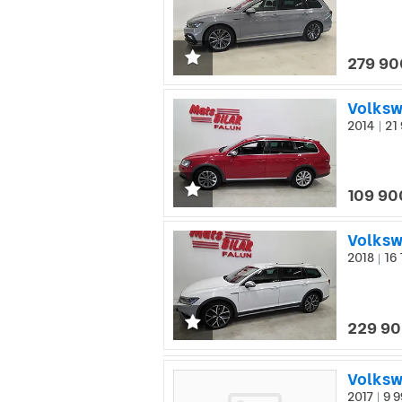
279 90
Volksw
2014
21 
|
109 90
Volksw
2018
16 
|
229 90
Volksw
2017
9 9
|