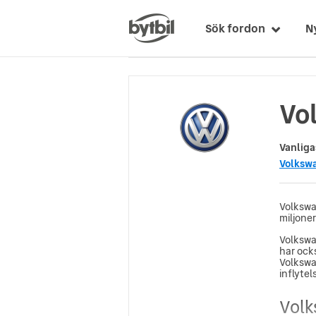
Sök fordon
N
Vol
Vanliga
Volksw
Volkswag
miljoner
Volkswa
har ocks
Volkswa
inflytel
Volk