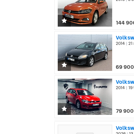
|
144 90
2014
21 
|
69 900
2014
19 
|
79 900
Volksw
2026
13