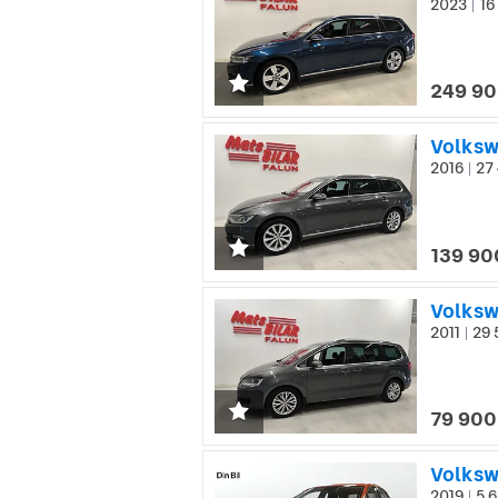
2023
16
|
249 90
Volksw
2016
27 
|
139 90
Volksw
2011
29 
|
79 900
Volkswa
2019
5 6