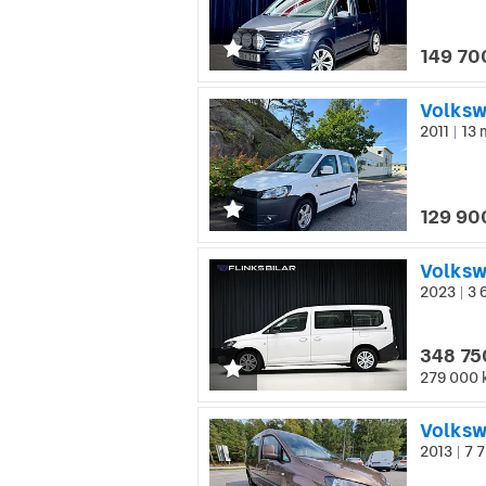
149 70
Volksw
2011
13 
|
129 90
2023
3 
|
348 75
279 000 
2013
7 7
|