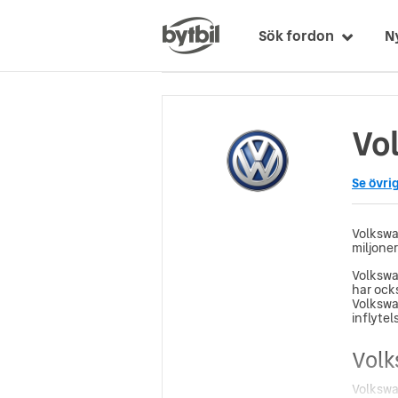
Sök fordon
N
Vo
Se övri
Volkswag
miljoner
Volkswa
har ocks
Volkswa
inflytel
Volk
Volkswa