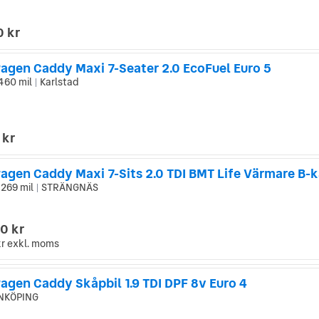
0 kr
agen Caddy Maxi 7-Seater 2.0 EcoFuel Euro 5
460 mil
Karlstad
|
 kr
 269 mil
STRÄNGNÄS
|
0 kr
kr
exkl. moms
agen Caddy Skåpbil 1.9 TDI DPF 8v Euro 4
NKÖPING