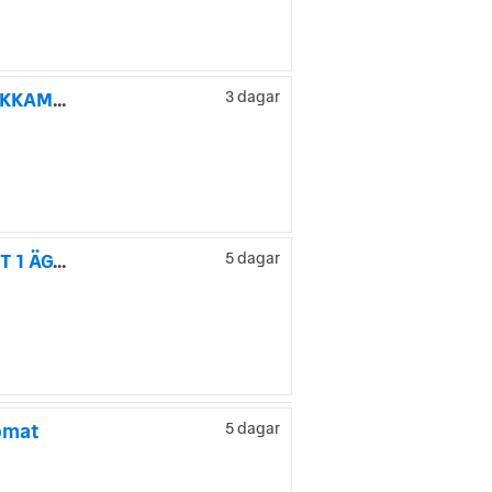
Volkswagen Caddy Combi 2.0 TDI 4M DRAG / VÄRMARE / BACKKAMERA / ED35 /
3 dagar
Volkswagen Caddy MAXI 7-SITS 2.0 TDI DPF 4MOTION ENDAST 1 ÄGARE
5 dagar
omat
5 dagar