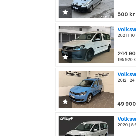
500 kr
2021
10 
|
244 90
195 920 k
Volksw
2012
24 
|
49 900
Volksw
2020
5 
|