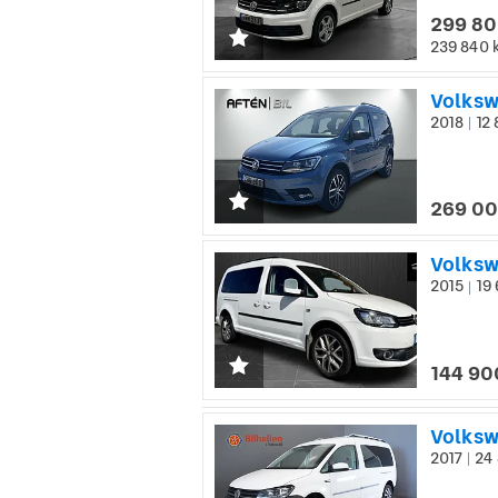
299 80
239 840 
2018
12 
|
269 00
2015
19 
|
144 90
Volksw
2017
24 
|