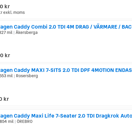
0 kr
kr
exkl. moms
827 mil
Åkersberga
|
0 kr
653 mil
Rosersberg
|
0 kr
agen Caddy Maxi Life 7-Seater 2.0 TDI Dragkrok Aut
854 mil
ÖREBRO
|