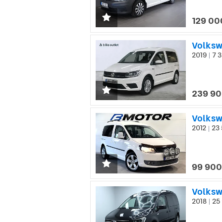
129 00
2019
7 3
|
239 90
Volksw
2012
23 
|
99 900
2018
25 
|