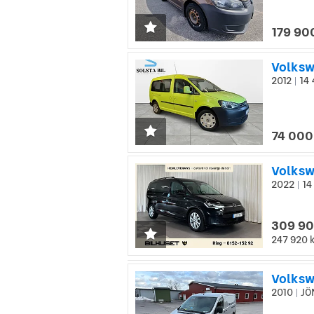
179 90
Volksw
2012
14 
|
74 000
2022
14
|
309 90
247 920 
Volksw
2010
JÖ
|