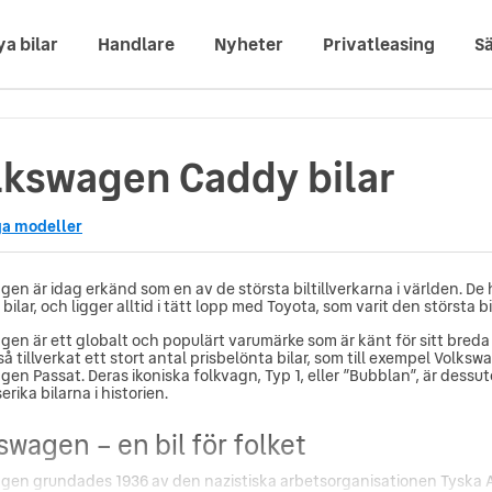
ya bilar
Handlare
Nyheter
Privatleasing
Sä
lkswagen Caddy bilar
ga modeller
en är idag erkänd som en av de största biltillverkarna i världen. De 
 bilar, och ligger alltid i tätt lopp med Toyota, som varit den största b
gen är ett globalt och populärt varumärke som är känt för sitt breda 
å tillverkat ett stort antal prisbelönta bilar, som till exempel Volks
gen Passat. Deras ikoniska folkvagn, Typ 1, eller ”Bubblan”, är dess
serika bilarna i historien.
swagen – en bil för folket
gen grundades 1936 av den nazistiska arbetsorganisationen Tyska 