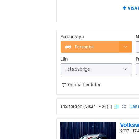
Arbeitsf
tillverk
VISA
Den för
Bilen h
ikonisk
Fordonstyp
M
Volk
Personbil
Efter a
brittis
Län
Pr
20 000 
ingenjö
Hela Sverige
Vid 194
Produkti
Öppna fler filter
ökades 
3 och 4-
143
fordon
(Visar 1 - 24)
Läs 
|
2017
17 
|