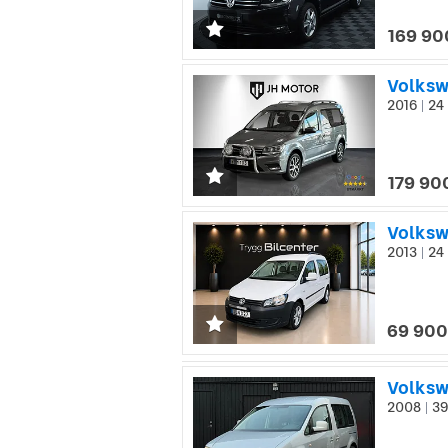
169 90
2016
24 
|
179 90
Volksw
2013
24 
|
69 900
2008
39
|