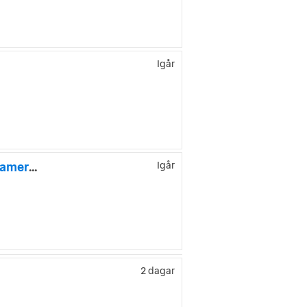
Igår
Volkswagen Caddy Maxi 7-Sits 2.0 TDI BMT Life Värmare B-kamera MOMS!
Igår
2 dagar