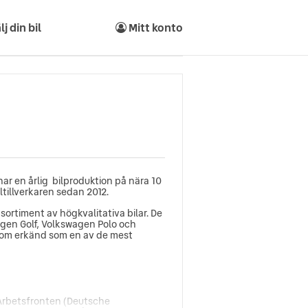
lj din bil
Mitt konto
har en årlig bilproduktion på nära 10
iltillverkaren sedan 2012.
sortiment av högkvalitativa bilar. De
wagen Golf, Volkswagen Polo och
utom erkänd som en av de mest
Arbetsfronten (Deutsche