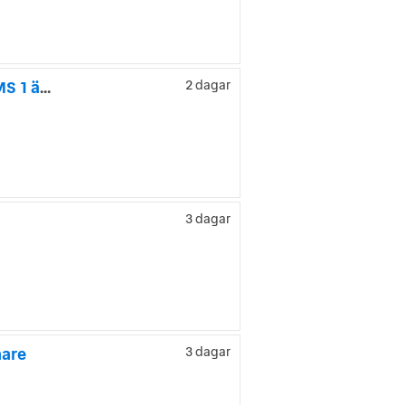
Volkswagen Caddy Maxi Life 7-Seater 2.0 TDI BMT AUTO MOMS 1 ägare
2 dagar
3 dagar
mare
3 dagar