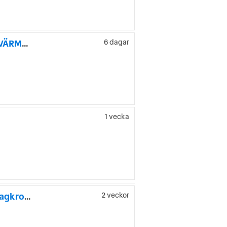
Volkswagen Caddy Maxi Life 2.0 TDI 4Motion 7-sits 150hk DVÄRMARE/Navi
6 dagar
1 vecka
Volkswagen Caddy LIFE Skåpbil 2.0 TDI 7 sits, besiktigad, Dragkrok m
2 veckor