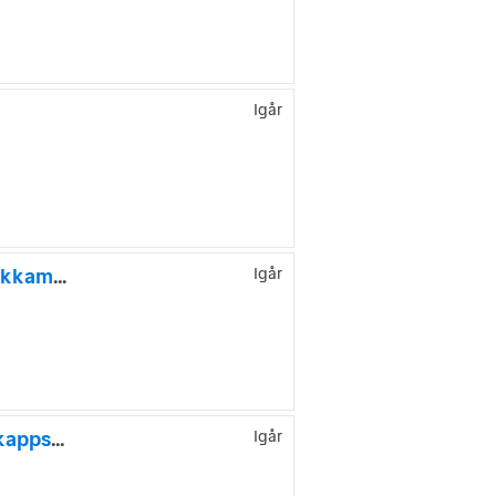
Igår
Volkswagen Caddy Maxi 1.5 TSI 114HK 5-Sits|Dubbeldörr|Backkamera|Leasbar
Igår
Volkswagen Caddy Maxi 1.2 TSI 105hk 7-sits 7700 mil Handikappsanpassad
Igår