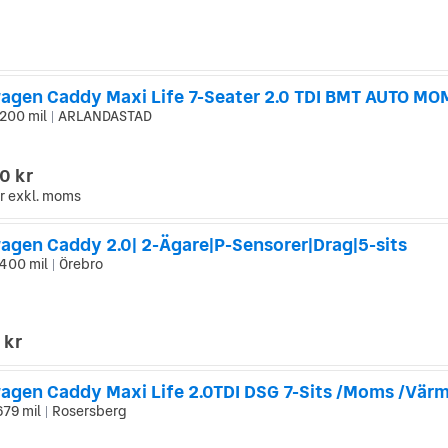
200 mil
ARLANDASTAD
|
0 kr
r
exkl. moms
agen Caddy 2.0| 2-Ägare|P-Sensorer|Drag|5-sits
400 mil
Örebro
|
 kr
agen Caddy Maxi Life 2.0TDI DSG 7-Sits /Moms /Vär
679 mil
Rosersberg
|