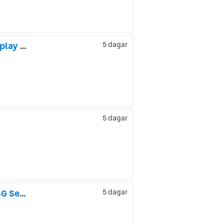
Volkswagen Caddy Combi 2.0 TDI DSG 5-sits 102hk Drag Carplay Backkamera
5 dagar
5 dagar
Volkswagen Caddy Caddy|Maxi Life 7-Seater|2.0 TDI BMT|DSG Sekventiell|150hk
5 dagar