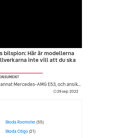
s bilspion: Här är modellerna
llverkarna inte vill att du ska
KONSUMENT
Bland annat Mercedes-AMG E53, och ansiktslyftet på Cupra Born samt Volkswagen Golf
29 sep. 2022
Skoda Roomster
(55)
Skoda Citigo
(21)