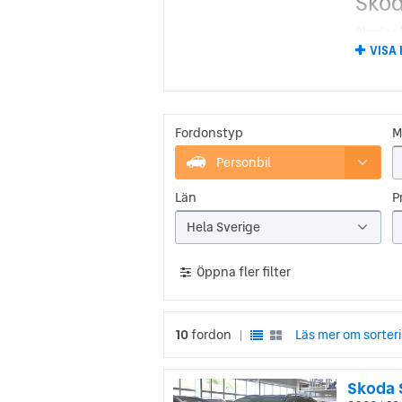
Skod
Skodas 
Václav 
VISA
började 
Europa o
Bilarna
världskr
både sp
Fordonstyp
M
Personbil
Sko
Län
Pr
En stor 
småbil 
Hela Sverige
och den 
I börja
Öppna fler filter
större f
biltillv
10
fordon
Läs mer om sorter
|
Skoda 