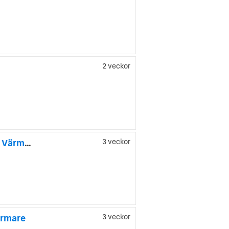
2 veckor
Skoda Kodiaq 2.0 TDI 4x4 190hk / 7-sits Drag Canton Kamera Värmare
3 veckor
ärmare
3 veckor