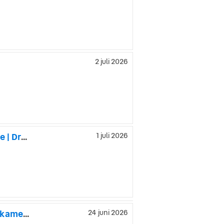
2 juli 2026
Skoda Superb 2.0 TDI 4x4 SCR Business Edition, L&K | Värmare | Drag
1 juli 2026
Skoda Octavia Scout 2.0 TDI 150hk 4x4 Premium / Drag Backkamera Carplay
24 juni 2026