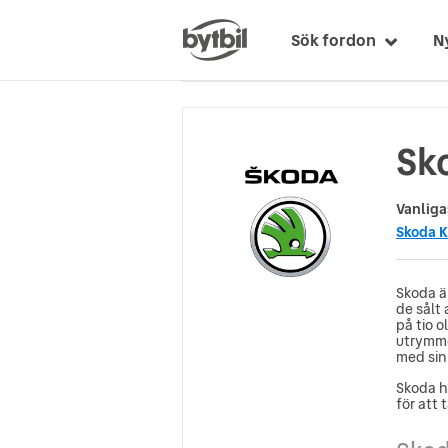
Sök fordon
N
Sk
Vanliga
Skoda 
Skoda är
de sålt 
på tio o
utrymme
med sin 
Skoda h
för att 