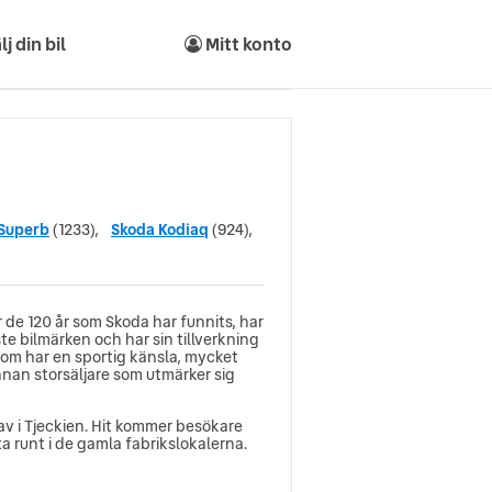
lj din bil
Mitt konto
Superb
(1233),
Skoda Kodiaq
(924),
 de 120 år som Skoda har funnits, har
aste bilmärken och har sin tillverkning
a som har en sportig känsla, mycket
nan storsäljare som utmärker sig
v i Tjeckien. Hit kommer besökare
ta runt i de gamla fabrikslokalerna.