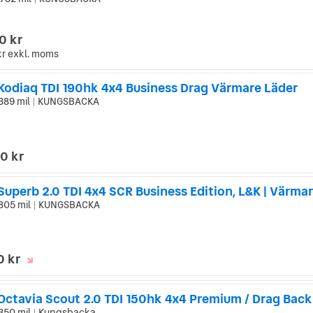
|
0 kr
kr
exkl. moms
Kodiaq TDI 190hk 4x4 Business Drag Värmare Läder
389 mil
KUNGSBACKA
|
0 kr
805 mil
KUNGSBACKA
|
0 kr
350 mil
Kungsbacka