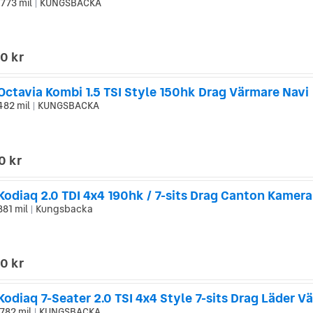
 773 mil
KUNGSBACKA
|
0 kr
Octavia Kombi 1.5 TSI Style 150hk Drag Värmare Navi
482 mil
KUNGSBACKA
|
0 kr
881 mil
Kungsbacka
|
0 kr
odiaq 7-Seater 2.0 TSI 4x4 Style 7-sits Drag Läder V
 782 mil
KUNGSBACKA