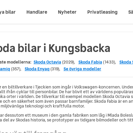
ya bilar
Handlare
Nyheter
Privatleasing
Sä
oda bilar i Kungsbacka
ste modellerna:
Skoda Octavia
(2029),
Skoda Fabia
(1433),
Skoda 
Kamiq
(357),
Skoda Enyaq
(319),
Se övriga modeller
 en biltillverkare i Tjeckien som ingår i Volkswagen-koncernen. Under
allt ifrån cyklar till personbilar. De har blivit ett av världens populär
lika orter i världen. De tillverkar till exempel modellen Skoda Octavi
 och en säkerhet som även passar barnfamiljer. Skoda Fabia är en an
miljövänliga teknologi och kraftfulla motor.
ar dessutom ett museum i den gamla fabriken som låg i Mlada Bolesla
ta del av Skodas historia, se prototyper av tidigare bilmodeller och tit