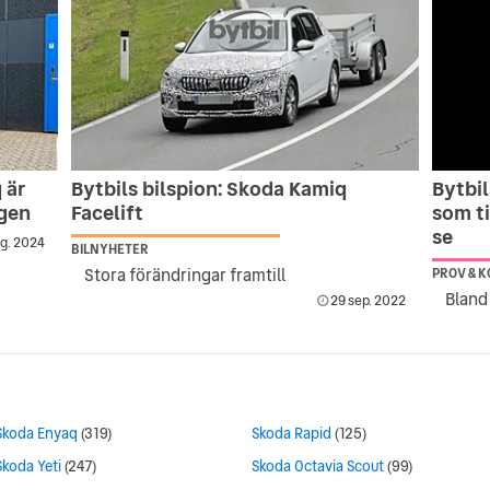
 är
Bytbils bilspion: Skoda Kamiq
Bytbil
gen
Facelift
som ti
se
g. 2024
BILNYHETER
Stora förändringar framtill
PROV & 
29 sep. 2022
Skoda Enyaq
(319)
Skoda Rapid
(125)
Skoda Yeti
(247)
Skoda Octavia Scout
(99)