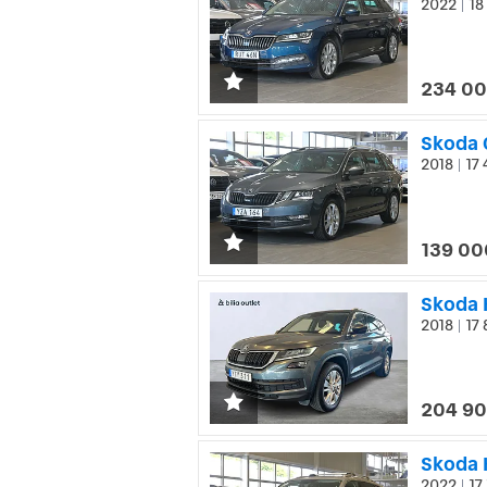
2022
18
|
234 00
Skoda 
2018
17 
|
139 00
2018
17 
|
204 90
Skoda K
2022
17