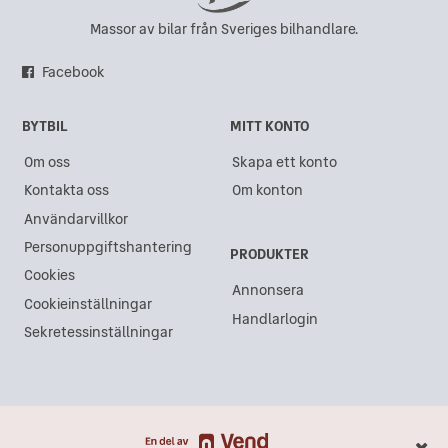
Skoda i Karlskrona
Massor av bilar från Sveriges bilhandlare.
Skoda i Sundsvall
Facebook
Skoda i Gävle
BYTBIL
MITT KONTO
Skoda i Göteborg
Om oss
Skapa ett konto
Skoda i Västra Frölunda
Kontakta oss
Om konton
Skoda i Kristianstad
Användarvillkor
Skoda i Lidköping
Personuppgiftshantering
PRODUKTER
Skoda i Akalla
Cookies
Annonsera
Cookieinställningar
Skoda i Ängelholm
Handlarlogin
Sekretessinställningar
Skoda i Åkersberga
Skoda i Varberg
Skoda i Södertälje
Skoda i Arlandastad