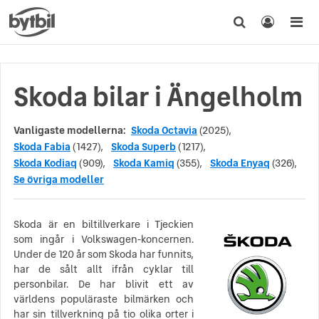
Skoda bilar i Ängelholm
Vanligaste modellerna:
Skoda Octavia
(2025),
Skoda Fabia
(1427),
Skoda Superb
(1217),
Skoda Kodiaq
(909),
Skoda Kamiq
(355),
Skoda Enyaq
(326),
Se övriga modeller
Skoda är en biltillverkare i Tjeckien
som ingår i Volkswagen-koncernen.
Under de 120 år som Skoda har funnits,
har de sålt allt ifrån cyklar till
personbilar. De har blivit ett av
världens populäraste bilmärken och
har sin tillverkning på tio olika orter i