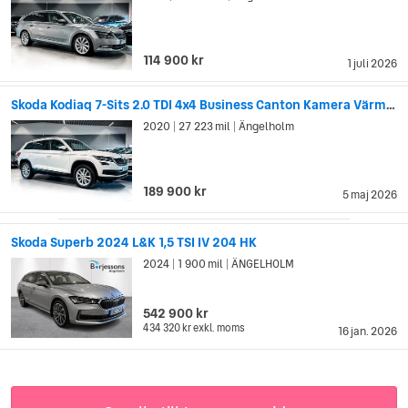
114 900 kr
1 juli 2026
Skoda Kodiaq 7-Sits 2.0 TDI 4x4 Business Canton Kamera Värmare PDC
2020
27 223 mil
Ängelholm
|
|
189 900 kr
5 maj 2026
Skoda Superb 2024 L&K 1,5 TSI IV 204 HK
2024
1 900 mil
ÄNGELHOLM
|
|
542 900 kr
434 320 kr
exkl. moms
16 jan. 2026