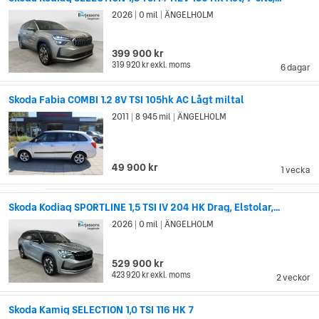
2026
0 mil
ÄNGELHOLM
|
|
399 900 kr
319 920 kr
exkl. moms
6 dagar
Skoda Fabia COMBI 1.2 8V TSI 105hk AC Lågt miltal
2011
8 945 mil
ÄNGELHOLM
|
|
49 900 kr
1 vecka
Skoda Kodiaq SPORTLINE 1,5 TSI IV 204 HK Drag, Elstolar,...
2026
0 mil
ÄNGELHOLM
|
|
529 900 kr
423 920 kr
exkl. moms
2 veckor
Skoda Kamiq SELECTION 1,0 TSI 116 HK 7