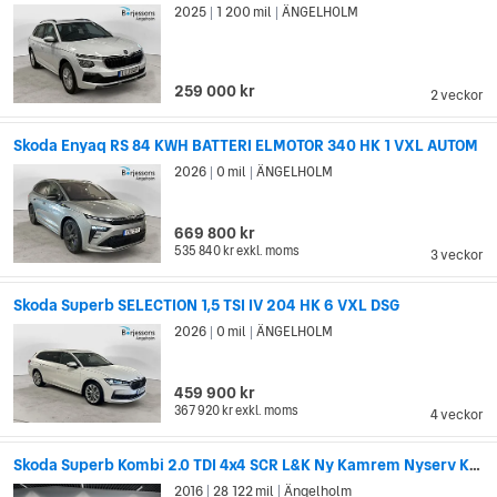
2025
1 200 mil
ÄNGELHOLM
|
|
259 000 kr
2 veckor
Skoda Enyaq RS 84 KWH BATTERI ELMOTOR 340 HK 1 VXL AUTOM
2026
0 mil
ÄNGELHOLM
|
|
669 800 kr
535 840 kr
exkl. moms
3 veckor
Skoda Superb SELECTION 1,5 TSI IV 204 HK 6 VXL DSG
2026
0 mil
ÄNGELHOLM
|
|
459 900 kr
367 920 kr
exkl. moms
4 veckor
Skoda Superb Kombi 2.0 TDI 4x4 SCR L&K Ny Kamrem Nyserv Kamera Skinn
2016
28 122 mil
Ängelholm
|
|