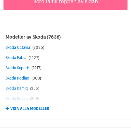
Scrolla till toppen av sidan
Modeller av
Skoda
(7638)
Skoda Octavia
(2025)
Skoda Fabia
(1427)
Skoda Superb
(1217)
Skoda Kodiaq
(909)
Skoda Kamiq
(355)
Skoda Enyaq
(326)
VISA ALLA MODELLER
Skoda Karoq
(253)
Skoda Yeti
(247)
Skoda Enyaq iV
(197)