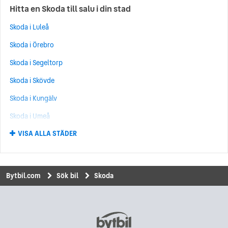
Hitta en Skoda till salu i din stad
Skoda Elroq
(144)
Skoda i Luleå
Skoda Rapid
(127)
Skoda i Örebro
Skoda Octavia Scout
(99)
Skoda i Segeltorp
Skoda Epiq
(83)
Skoda i Skövde
Skoda Scala
(76)
Skoda i Kungälv
Skoda Peaq
(69)
Skoda i Umeå
Skoda Roomster
(54)
VISA ALLA STÄDER
Skoda i Upplands Väsby
Skoda Citigo
(23)
Skoda i Norrköping
Skoda Octavia RS
(5)
Skoda i Uddevalla
Skoda Felicia
(1)
Bytbil.com
Sök bil
Skoda
Skoda i Kungsbacka
Skoda Praktik
(1)
Skoda i Hisings Backa
Skoda i Eskilstuna