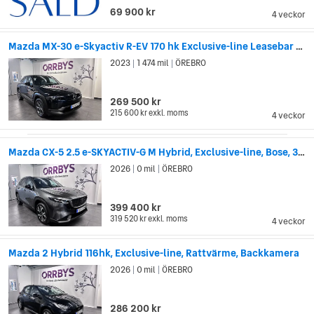
69 900 kr
4 veckor
Mazda MX-30 e-Skyactiv R-EV 170 hk Exclusive-line Leasebar 1 ägare
2023
1 474 mil
ÖREBRO
|
|
269 500 kr
215 600 kr
exkl. moms
4 veckor
Mazda CX-5 2.5 e-SKYACTIV-G M Hybrid, Exclusive-line, Bose, 360
2026
0 mil
ÖREBRO
|
|
399 400 kr
319 520 kr
exkl. moms
4 veckor
Mazda 2 Hybrid 116hk, Exclusive-line, Rattvärme, Backkamera
2026
0 mil
ÖREBRO
|
|
286 200 kr