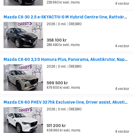
228 960 kr
exkl. moms
4 veckor
Mazda CX-30 2.5 e-SKYACTIV-G M Hybrid Centre-line, Rattvärme, Nav
2026
0 mil
ÖREBRO
|
|
358 100 kr
286 480 kr
exkl. moms
4 veckor
Mazda CX-60 3,3 D Homura Plus, Panorama, Akustikrutor, Nappa-läder
2026
0 mil
ÖREBRO
|
|
599 500 kr
479 600 kr
exkl. moms
4 veckor
Mazda CX-60 PHEV 327hk Exclusive-line, Driver assist, Akustikrutor
2026
0 mil
ÖREBRO
|
|
511 200 kr
408 960 kr
exkl. moms
4 veckor