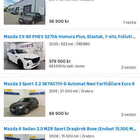
företaget.
Mellan 1979 och 2010 hade Mazda dessutom ett partnerskap
56 900 kr
med Ford, där Mazdas designer och plattformar blev grunden
1 vecka
till många av Fords bilmodeller, särskilt i Asien. Mazda Familias
plattform användes till exempel som grund till Fords Laser och
Mazda CX-80 PHEV 327hk Homura Plus, Glastak, 7-sits, Fullutrustad
Escort, och arkitekturen i Mazda Capella återanvändes på
2025
922 mil
ÖREBRO
|
|
många sätt i Fords sportbilar Telstar och Probe.
579 500 kr
463 600 kr
exkl. moms
2 veckor
Mazda 3 Sport 2.2 SKYACTIV-D Automat Navi Farthållare Euro 6
2014
21 000 mil
Örebro
|
|
84 900 kr
2 veckor
Mazda 6 Sedan 2.5 MZR Sport Dragkrok Bose (Endast 15.500 Mil)
2008
15 500 mil
Örebro
|
|