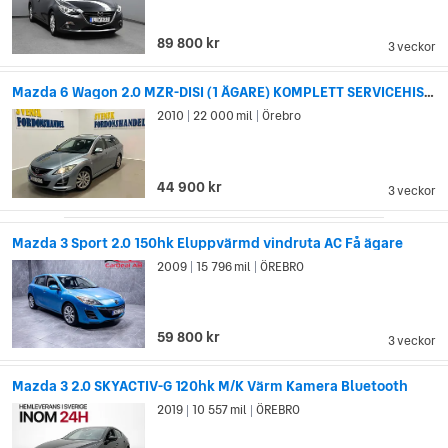
89 800 kr
3 veckor
Mazda 6 Wagon 2.0 MZR-DISI (1 ÄGARE) KOMPLETT SERVICEHISTORIK
2010
22 000 mil
Örebro
|
|
44 900 kr
3 veckor
Mazda 3 Sport 2.0 150hk Eluppvärmd vindruta AC Få ägare
2009
15 796 mil
ÖREBRO
|
|
59 800 kr
3 veckor
Mazda 3 2.0 SKYACTIV-G 120hk M/K Värm Kamera Bluetooth
2019
10 557 mil
ÖREBRO
|
|