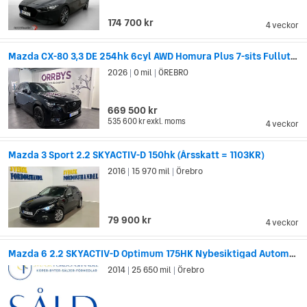
174 700 kr
4 veckor
Mazda CX-80 3,3 DE 254hk 6cyl AWD Homura Plus 7-sits Fullutrustad
2026
0 mil
ÖREBRO
|
|
669 500 kr
535 600 kr
exkl. moms
4 veckor
Mazda 3 Sport 2.2 SKYACTIV-D 150hk (Årsskatt = 1103KR)
2016
15 970 mil
Örebro
|
|
79 900 kr
4 veckor
Mazda 6 2.2 SKYACTIV-D Optimum 175HK Nybesiktigad Automat Drag
2014
25 650 mil
Örebro
|
|