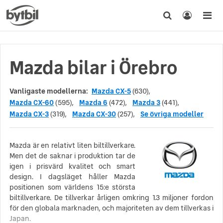
Mazda bilar i Örebro
Vanligaste modellerna:
Mazda CX-5
(630),
Mazda CX-60
(595),
Mazda 6
(472),
Mazda 3
(441),
Mazda CX-3
(319),
Mazda CX-30
(257),
Se övriga modeller
Mazda är en relativt liten biltillverkare.
Men det de saknar i produktion tar de
igen i prisvärd kvalitet och smart
design. I dagsläget håller Mazda
positionen som världens 15:e största
biltillverkare. De tillverkar årligen omkring 1.3 miljoner fordon
för den globala marknaden, och majoriteten av dem tillverkas i
Japan.