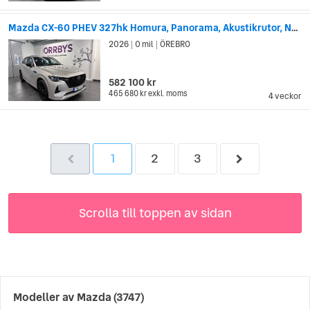
Mazda CX-60 PHEV 327hk Homura, Panorama, Akustikrutor, Nappa-läder
2026
0 mil
ÖREBRO
|
|
582 100 kr
465 680 kr
exkl. moms
4 veckor
1
2
3
Scrolla till toppen av sidan
Modeller av
Mazda
(3747)