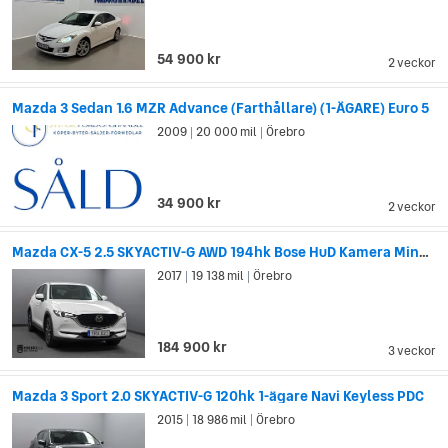
54 900 kr
2 veckor
Mazda 3 Sedan 1.6 MZR Advance (Farthållare) (1-ÄGARE) Euro 5
2009
20 000 mil
Örebro
|
|
34 900 kr
2 veckor
Mazda CX-5 2.5 SKYACTIV-G AWD 194hk Bose HuD Kamera Minne Skinn
2017
19 138 mil
Örebro
|
|
184 900 kr
3 veckor
Mazda 3 Sport 2.0 SKYACTIV-G 120hk 1-ägare Navi Keyless PDC
2015
18 986 mil
Örebro
|
|