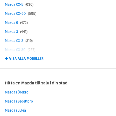
Mazda CX-5
(630)
Mazda CX-60
(595)
Mazda 6
(472)
Mazda 3
(441)
Mazda CX-3
(319)
Mazda CX-30
(257)
VISA ALLA MODELLER
Mazda 2
(220)
Mazda CX-80
(198)
Mazda 6e
(195)
Hitta en Mazda till salu i din stad
Mazda MX-5
(177)
Mazda i Örebro
Mazda MX-30
(141)
Mazda i Segeltorp
Mazda 5
(41)
Mazda i Luleå
Mazda CX-7
(14)