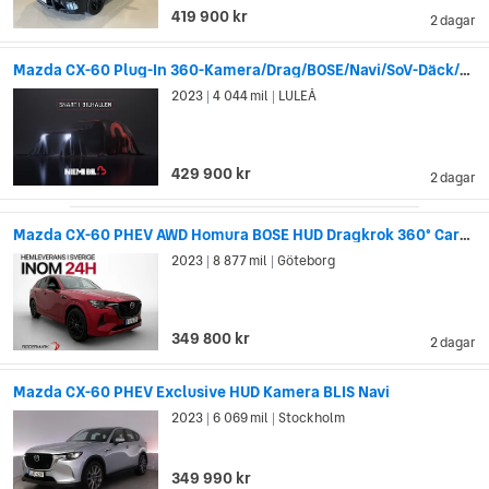
419 900 kr
med Ford, där Mazdas designer och plattformar blev grunden
2 dagar
till många av Fords bilmodeller, särskilt i Asien. Mazda Familias
plattform användes till exempel som grund till Fords Laser och
Mazda CX-60 Plug-In 360-Kamera/Drag/BOSE/Navi/SoV-Däck/El-Bagage
Escort, och arkitekturen i Mazda Capella återanvändes på
2023
4 044 mil
LULEÅ
|
|
många sätt i Fords sportbilar Telstar och Probe.
429 900 kr
2 dagar
Mazda CX-60 PHEV AWD Homura BOSE HUD Dragkrok 360° CarPlay
2023
8 877 mil
Göteborg
|
|
349 800 kr
2 dagar
Mazda CX-60 PHEV Exclusive HUD Kamera BLIS Navi
2023
6 069 mil
Stockholm
|
|
349 990 kr