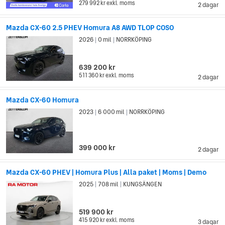
279 992 kr
exkl. moms
2 dagar
Mazda CX-60 2.5 PHEV Homura A8 AWD TLOP COSO
2026
0 mil
NORRKÖPING
|
|
639 200 kr
511 360 kr
exkl. moms
2 dagar
Mazda CX-60 Homura
2023
6 000 mil
NORRKÖPING
|
|
399 000 kr
2 dagar
Mazda CX-60 PHEV | Homura Plus | Alla paket | Moms | Demo
2025
708 mil
KUNGSÄNGEN
|
|
519 900 kr
415 920 kr
exkl. moms
3 dagar