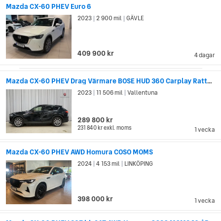
Mazda CX-60 PHEV Euro 6
2023
2 900 mil
GÄVLE
|
|
409 900 kr
4 dagar
Mazda CX-60 PHEV Drag Värmare BOSE HUD 360 Carplay Rattvärme
2023
11 506 mil
Vallentuna
|
|
289 800 kr
231 840 kr
exkl. moms
1 vecka
Mazda CX-60 PHEV AWD Homura COSO MOMS
2024
4 153 mil
LINKÖPING
|
|
398 000 kr
1 vecka