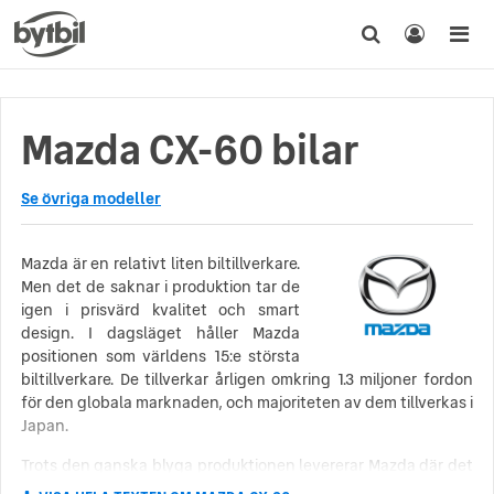
Mazda CX-60 bilar
Se övriga modeller
Mazda är en relativt liten biltillverkare.
Men det de saknar i produktion tar de
igen i prisvärd kvalitet och smart
design. I dagsläget håller Mazda
positionen som världens 15:e största
biltillverkare. De tillverkar årligen omkring 1.3 miljoner fordon
för den globala marknaden, och majoriteten av dem tillverkas i
Japan.
Trots den ganska blyga produktionen levererar Mazda där det
räknas: pålitliga, säkra bilar. Bilar som är kända för sin