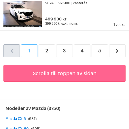
2024
1 926 mil
Västerås
|
|
499 900 kr
399 920 kr
exkl. moms
1 vecka
1
2
3
4
5
Scrolla till toppen av sidan
Modeller av
Mazda
(3750)
Mazda CX-5
(631)
Mazda CX-60
(595)