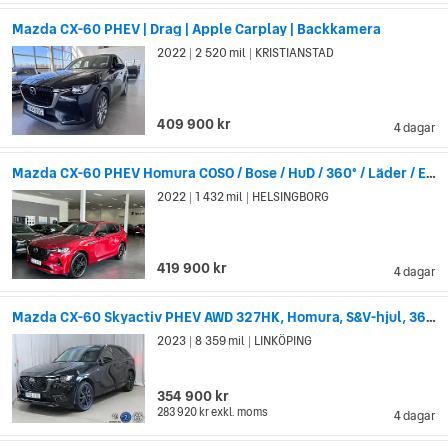
Mazda CX-60 PHEV | Drag | Apple Carplay | Backkamera
2022
2 520 mil
KRISTIANSTAD
|
|
409 900 kr
4 dagar
Mazda CX-60 PHEV Homura COSO / Bose / HuD / 360° / Läder / El-Stol
2022
1 432 mil
HELSINGBORG
|
|
419 900 kr
4 dagar
Mazda CX-60 Skyactiv PHEV AWD 327HK, Homura, S&V-hjul, 360 kamera
2023
8 359 mil
LINKÖPING
|
|
354 900 kr
283 920 kr
exkl. moms
4 dagar