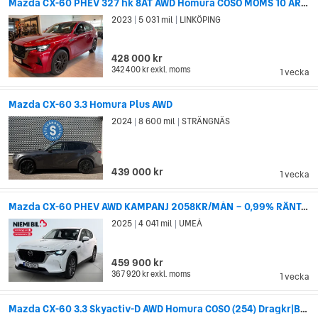
Mazda CX-60 PHEV 327 hk 8AT AWD Homura COSO MOMS 10 ÅRS GARANTI
2023
5 031 mil
LINKÖPING
|
|
428 000 kr
342 400 kr
exkl. moms
1 vecka
Mazda CX-60 3.3 Homura Plus AWD
2024
8 600 mil
STRÄNGNÄS
|
|
439 000 kr
1 vecka
Mazda CX-60 PHEV AWD KAMPANJ 2058KR/MÅN – 0,99% RÄNTA – INK GARANTI
2025
4 041 mil
UMEÅ
|
|
459 900 kr
367 920 kr
exkl. moms
1 vecka
Mazda CX-60 3.3 Skyactiv-D AWD Homura COSO (254) Dragkr|BOSE