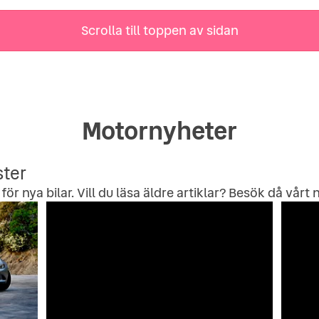
Scrolla till toppen av sidan
Motornyheter
ster
för nya bilar. Vill du läsa äldre artiklar? Besök då vårt
n