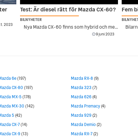
ter
Test: Är diesel rätt för Mazda CX-60?
Fem b
BILNYHETER
BILNYHE
kt. 2023
Nya Mazda CX-60 finns som hybrid och med diesel-motor.
9 juni 2023
Mazda 6e
(197)
Mazda RX-8
(9)
Mazda CX-80
(197)
Mazda 323
(7)
Mazda MX-5
(178)
Mazda 626
(4)
Mazda MX-30
(142)
Mazda Premacy
(4)
Mazda 5
(42)
Mazda 929
(2)
Mazda CX-7
(14)
Mazda Demio
(2)
Mazda CX-9
(13)
Mazda RX-7
(2)