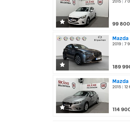
2015
7 0
|
99 800
2019
7 9
|
189 99
Mazda 
2015
12 
|
114 900