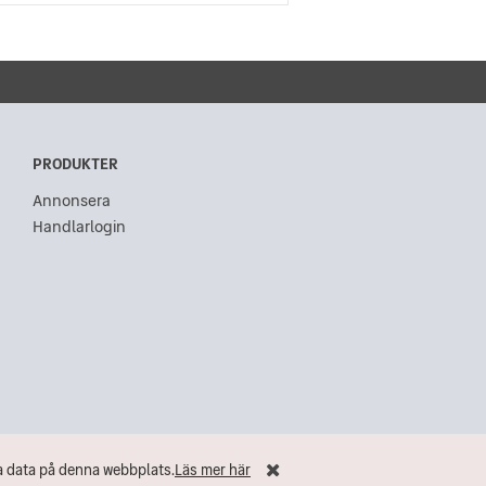
PRODUKTER
Annonsera
Handlarlogin
na data på denna webbplats.
Läs mer här
ör dina data på denna webbplats.
Läs mer här