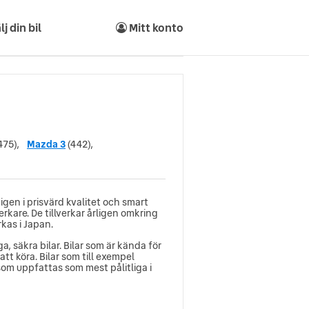
lj din bil
Mitt konto
475),
Mazda 3
(442),
 igen i prisvärd kvalitet och smart
erkare. De tillverkar årligen omkring
kas i Japan.
, säkra bilar. Bilar som är kända för
tt köra. Bilar som till exempel
om uppfattas som mest pålitliga i