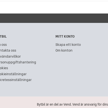
TBIL
MITT KONTO
 oss
Skapa ett konto
ntakta oss
Om konton
vändarvillkor
rsonuppgiftshantering
okies
okieinställningar
kretessinställningar
Bytbil är en del av Vend.
Vend är ansvarig för di
Bytbil är en del av Vend.
Vend är ansvarig f