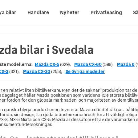
ya bilar
Handlare
Nyheter
Privatleasing
Sä
da bilar i Svedala
ste modellerna:
Mazda CX-5
(629),
Mazda CX-60
(598),
Mazda 6
(
CX-3
(321),
Mazda CX-30
(255),
Se övriga modeller
 en relativt liten biltillverkare. Men det de saknar i produktion tar de
I dagsläget håller Mazda positionen som världens 15:e största biltillv
oner fordon för den globala marknaden, och majoriteten av dem tillver
n ganska blyga produktionen levererar Mazda där det räknas: pålitliga
tanda, sin design, sin goda bränsleekonomi och för att väldigt roliga a
X-8, MX-5 Miata och CX-5. Mazda är dessutom ett av de varumärken s
konsumentundersökningar.