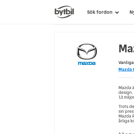
Sök fordon
N
Maz
Vanliga
Mazda 
Mazda är
design. 
1.3 milj
Trots de
sin pres
Mazda R
årliga 