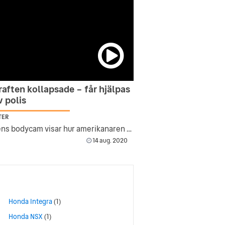
aften kollapsade – får hjälpas
v polis
TER
Polisens bodycam visar hur amerikanaren klämts fast under bilen
14 aug. 2020
Honda Integra
(1)
Honda NSX
(1)