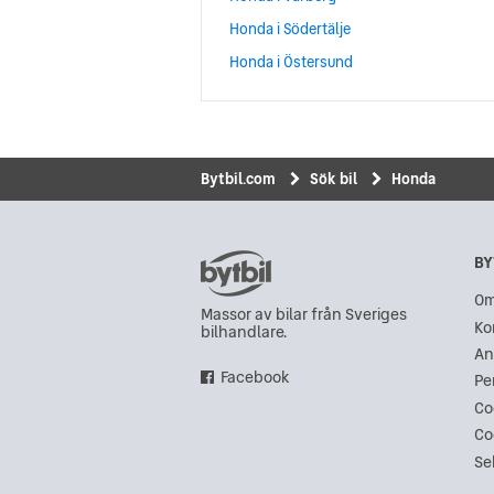
Honda i Södertälje
Honda i Östersund
Bytbil.com
Sök bil
Honda
BY
Om
Massor av bilar från Sveriges
Ko
bilhandlare.
An
Facebook
Pe
Co
Co
Se