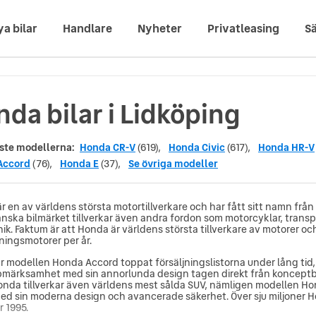
ya bilar
Handlare
Nyheter
Privatleasing
Sä
da bilar i Lidköping
ste modellerna:
Honda CR-V
(619),
Honda Civic
(617),
Honda HR-V
Accord
(76),
Honda E
(37),
Se övriga modeller
r en av världens största motortillverkare och har fått sitt namn från
anska bilmärket tillverkar även andra fordon som motorcyklar, trans
ik. Faktum är att Honda är världens största tillverkare av motorer oc
ningsmotorer per år.
ar modellen Honda Accord toppat försäljningslistorna under lång tid
pmärksamhet med sin annorlunda design tagen direkt från konceptb
Honda tillverkar även världens mest sålda SUV, nämligen modellen H
ed sin moderna design och avancerade säkerhet. Över sju miljoner H
r 1995.