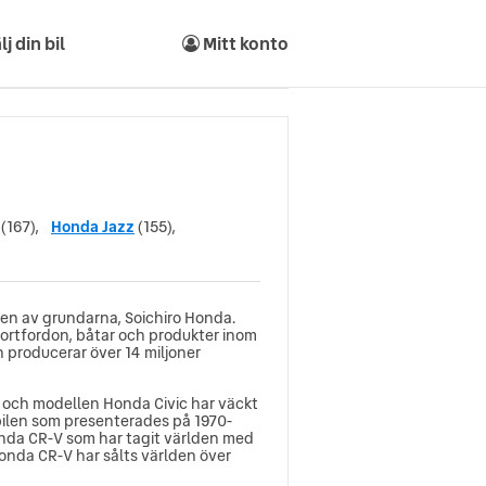
lj din bil
Mitt konto
(167),
Honda Jazz
(155),
 en av grundarna, Soichiro Honda.
portfordon, båtar och produkter inom
h producerar över 14 miljoner
, och modellen Honda Civic har väckt
ilen som presenterades på 1970-
onda CR-V som har tagit världen med
onda CR-V har sålts världen över