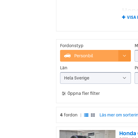
Hond
VISA
Honda h
Soichir
började
började 
År 1963
Fordonstyp
M
högerst
vilket 
Personbil
Hon
Län
Pr
Hela Sverige
Framgån
Hondas s
slutet a
Öppna fler filter
Honda h
och hål
av de fö
förtroe
4
fordon
Läs mer om sorteri
|
Honda 