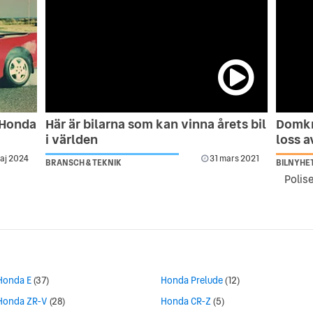
 Honda
Här är bilarna som kan vinna årets bil
Domkr
i världen
loss a
aj 2024
31 mars 2021
BRANSCH & TEKNIK
BILNYHE
Honda E
(37)
Honda Prelude
(12)
Honda ZR-V
(28)
Honda CR-Z
(5)