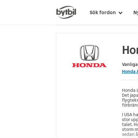
Sök fordon
N
Hon
Vanliga
Honda 
Honda ä
Det jap
flygtekn
förbrän
I USA h
stor up
talet. 
storm m
sedan å