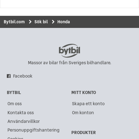
Honda i Upplands Väsby
Honda Stream
(1)
Honda i Uddevalla
Bytbil.com
Sök bil
Honda
Honda i Kungsbacka
Honda i Eskilstuna
Honda i Hisings Backa
Honda i Karlskrona
Massor av bilar från Sveriges bilhandlare.
Honda i Sundsvall
Facebook
Honda i Gävle
BYTBIL
MITT KONTO
Honda i Göteborg
Om oss
Skapa ett konto
Honda i Akalla
Kontakta oss
Om konton
Honda i Västra Frölunda
Användarvillkor
Honda i Kristianstad
Personuppgiftshantering
PRODUKTER
Honda i Ängelholm
Cookies