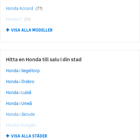
Honda Accord
(77)
Honda E
(38)
VISA ALLA MODELLER
Honda ZR-V
(28)
Honda FR-V
(16)
Honda Insight
(13)
Hitta en Honda till salu i din stad
Honda Odyssey
(13)
Honda i Segeltorp
Honda Prelude
(12)
Honda i Örebro
Honda CR-Z
(6)
Honda i Luleå
Honda CR-X
(4)
Honda i Umeå
Honda S2000
(4)
Honda i Skövde
Honda Legend
(3)
Honda i Kungälv
Honda Integra
(1)
VISA ALLA STÄDER
Honda i Norrköping
Honda NSX
(1)