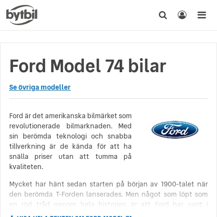
Ford Model 74 bilar
Se övriga modeller
Ford är det amerikanska bilmärket som
revolutionerade bilmarknaden. Med
sin berömda teknologi och snabba
tillverkning är de kända för att ha
snälla priser utan att tumma på
kvaliteten.
Mycket har hänt sedan starten på början av 1900-talet när
den berömda T-Forden lanserades. Men något som löpt som
en röd tråd genom hela historien är att Ford har varit i
framkant vad gäller både produktion och innovation i sin