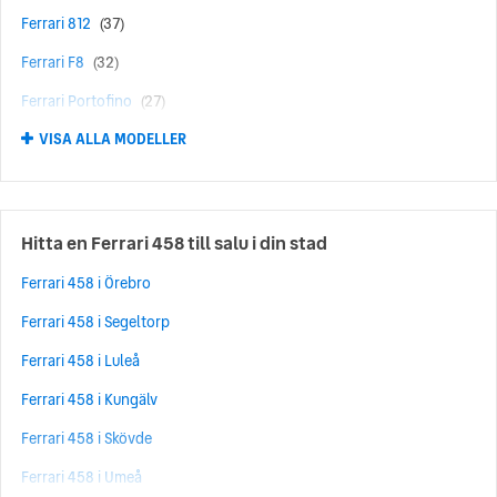
Ferrari 812
(37)
Ferrari F8
(32)
Ferrari Portofino
(27)
VISA ALLA MODELLER
Ferrari Roma
(27)
Ferrari 296
(25)
Ferrari 360
(24)
Hitta en Ferrari 458 till salu i din stad
Ferrari 430
(17)
Ferrari 458 i Örebro
Ferrari SF90 Stradale
(16)
Ferrari 458 i Segeltorp
Ferrari F12
(15)
Ferrari 458 i Luleå
Ferrari Testarossa
(13)
Ferrari 458 i Kungälv
Ferrari F430
(11)
Ferrari 458 i Skövde
Ferrari Purosangue
(11)
Ferrari 458 i Umeå
Ferrari SF90 Spider
(10)