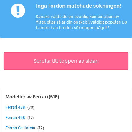
Inga fordon matchade sökningen!
Kanske valde du en ovanlig kombination av
filter, eller så är din önskebil väldigt populär! Du
kanske kan bredda sökningen något?
Scrolla till toppen av sidan
Modeller av
Ferrari
(516)
Ferrari 488
(70)
Ferrari 458
(47)
Ferrari California
(42)