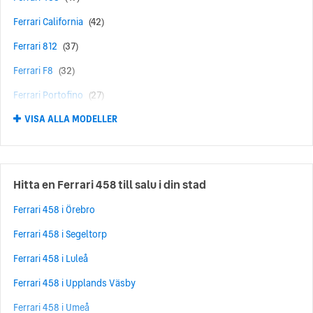
Ferrari California
(42)
Ferrari 812
(37)
Ferrari F8
(32)
Ferrari Portofino
(27)
VISA ALLA MODELLER
Ferrari Roma
(27)
Ferrari 296
(25)
Ferrari 360
(24)
Hitta en Ferrari 458 till salu i din stad
Ferrari 430
(17)
Ferrari 458 i Örebro
Ferrari SF90 Stradale
(16)
Ferrari 458 i Segeltorp
Ferrari F12
(15)
Ferrari 458 i Luleå
Ferrari Testarossa
(13)
Ferrari 458 i Upplands Väsby
Ferrari F430
(11)
Ferrari 458 i Umeå