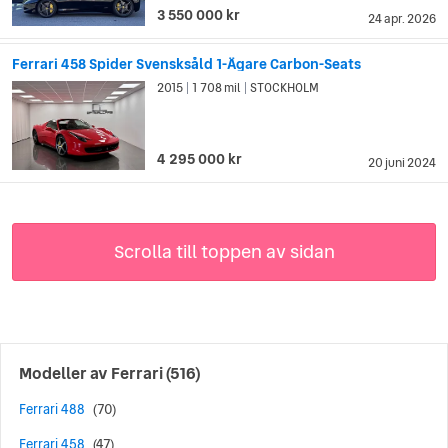
3 550 000 kr
24 apr. 2026
Ferrari 458 Spider Svensksåld 1-Ägare Carbon-Seats
2015
1 708 mil
STOCKHOLM
|
|
4 295 000 kr
20 juni 2024
Scrolla till toppen av sidan
Modeller av
Ferrari
(516)
Ferrari 488
(70)
Ferrari 458
(47)