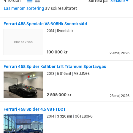
4
fordon
Sortera på:
Senaste
|
Läs mer om sortering
av sökresultatet
Ferrari 458 Speciale V8 605Hk Svensksåld
2014
Rydebäck
|
Bild saknas
100 000 kr
29 maj 2026
Ferrari 458 Spider Kolfiber Lift Titanium Sportavgas
2013
5 816 mil
VELLINGE
|
|
2 595 000 kr
28 maj 2026
Ferrari 458 Spider 4.5 V8 F1 DCT
2014
3 320 mil
GÖTEBORG
|
|