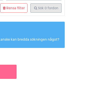
Rensa filter
Sök
0
fordon
Du kanske kan bredda sökningen något?