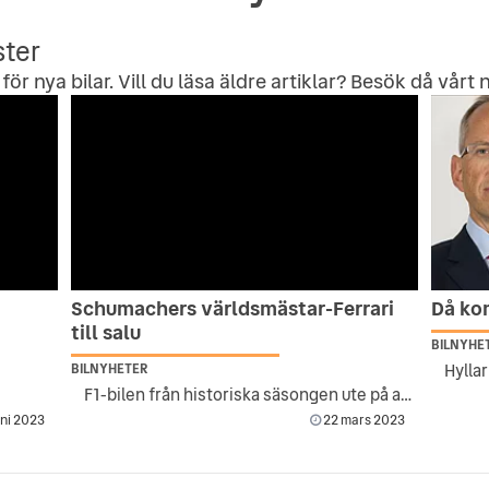
ster
för nya bilar. Vill du läsa äldre artiklar? Besök då vårt
n
Schumachers världsmästar-Ferrari
Då kom
till salu
BILNYHE
Hylla
BILNYHETER
F1-bilen från historiska säsongen ute på auktion
uni 2023
22 mars 2023