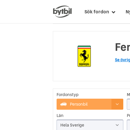
Sök fordon
N
Fer
Se övri
Fordonstyp
M
Personbil
Län
Pr
Hela Sverige