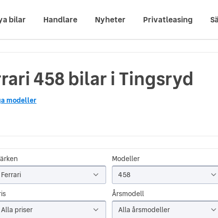
ya bilar
Handlare
Nyheter
Privatleasing
Sä
rari 458 bilar i Tingsryd
ga modeller
ärken
Modeller
Ferrari
458
is
Årsmodell
Alla priser
Alla årsmodeller