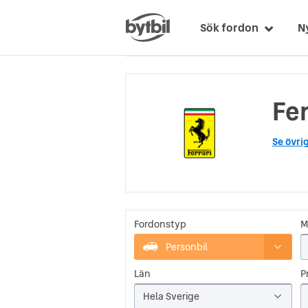
Sök fordon
N
Fer
Se övri
Fordonstyp
M
Personbil
Län
Pr
Hela Sverige