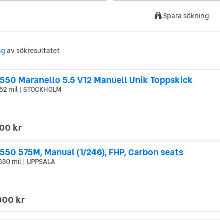
Spara sökning
ng
av sökresultatet
i 550 Maranello 5.5 V12 Manuell Unik Toppskick
52 mil
STOCKHOLM
|
000 kr
 550 575M, Manual (1/246), FHP, Carbon seats
630 mil
UPPSALA
|
000 kr