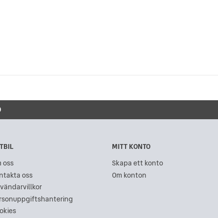
0
TBIL
MITT KONTO
 oss
Skapa ett konto
ntakta oss
Om konton
vändarvillkor
rsonuppgiftshantering
okies