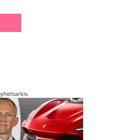
yhetsarkiv
.