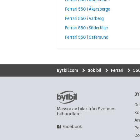
Ferrari 550 i Åkersberga
Ferrari 550 i Varberg
Ferrari 550 i Södertälje
Ferrari 550 i Östersund
Bytbil.com
Sök bil
Ferrari
55
BY
Om
Massor av bilar från Sveriges
Ko
bilhandlare.
An
Facebook
Pe
Co