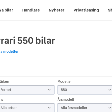
ya bilar
Handlare
Nyheter
Privatleasing
Sä
rari 550 bilar
ga modeller
ärken
Modeller
Ferrari
550
is
Årsmodell
Alla priser
Alla årsmodeller