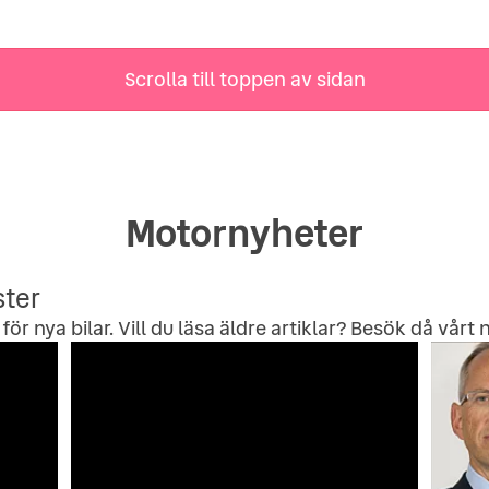
Scrolla till toppen av sidan
Motornyheter
ster
för nya bilar. Vill du läsa äldre artiklar? Besök då vårt
n