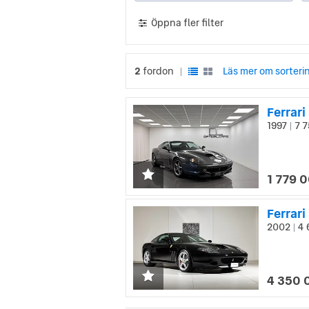
Öppna fler filter
2
fordon
Läs mer om sorteri
|
Ferrar
1997
7 7
|
1 779 
Ferrari
2002
4 
|
4 350 