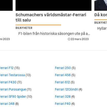
Schumachers världsmästar-Ferrari
Då kom
till salu
BILNYHE
Hylla
BILNYHETER
F1-bilen från historiska säsongen ute på auktion
uni 2023
22 mars 2023
Ferrari F12
(15)
Ferrari 250
(5)
Ferrari Testarossa
(13)
Ferrari 456
(5)
Ferrari F430
(11)
Ferrari 612
(5)
Ferrari Purosangue
(11)
Ferrari 12Cilindri
(4)
Ferrari SF90 Spider
(10)
Ferrari 328
(4)
Ferrari 348
(8)
Ferrari F40
(4)