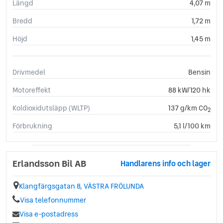
Längd
4,07 m
Bredd
1,72 m
Höjd
1,45 m
Drivmedel
Bensin
Motoreffekt
88 kW/120 hk
Koldioxidutsläpp (WLTP)
137 g/km CO
2
Förbrukning
5,1 l/100 km
Erlandsson Bil AB
Handlarens info och lager
Klangfärgsgatan 8, VÄSTRA FRÖLUNDA
Visa telefonnummer
Visa e-postadress