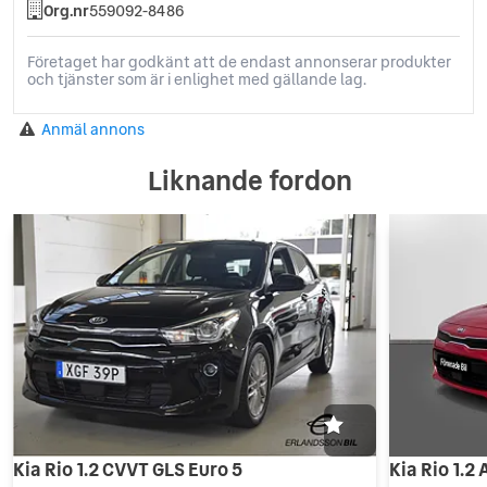
Org.nr
559092-8486
Företaget har godkänt att de endast annonserar produkter
och tjänster som är i enlighet med gällande lag.
Anmäl annons
Liknande fordon
Kia Rio 1.2 CVVT GLS Euro 5
Kia Rio 1.2