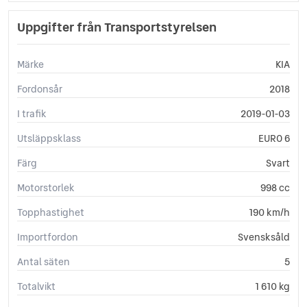
Multifunktionsratt
Plant lastutrymme
Uppgifter från Transportstyrelsen
Rattvärme
Regnsensor
Märke
KIA
Servostyrning
Sidoairbags
Fordonsår
2018
Sidokrockgardiner
I trafik
2019-01-03
Start-/stoppfunktion
Startspärr
Utsläppsklass
EURO 6
Stöldlarm
Färg
Svart
Svensksåld
Sätesvärme (fram)
Motorstorlek
998 cc
Tonade rutor
Touch-/Pekskärm
Topphastighet
190 km/h
Trötthetsvarnare
Importfordon
Svensksåld
USB-uttag
Yttertemperaturmätare
Antal säten
5
Totalvikt
1 610 kg