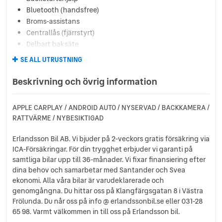
Bluetooth (handsfree)
Broms-assistans
Centrallås (fjärrstyrt)
Delbart baksäte
Dimljus fram
SE ALL UTRUSTNING
Elhissar (fram och bak)
Elinfällbara sidospeglar
Beskrivning och övrig information
Eluppvärmda sidospeglar
Euro 6
APPLE CARPLAY / ANDROID AUTO / NYSERVAD / BACKKAMERA /
Fartbegränsare
RATTVÄRME / NYBESIKTIGAD
Farthållare
Fotgängardetektion
Erlandsson Bil AB. Vi bjuder på 2-veckors gratis försäkring via
Fällbara baksäten
ICA-Försäkringar. För din trygghet erbjuder vi garanti på
Färddator
samtliga bilar upp till 36-månader. Vi fixar finansiering efter
ISOFIX-fästen bak
dina behov och samarbetar med Santander och Svea
ekonomi. Alla våra bilar är varudeklarerade och
Körfilsassistans
genomgångna. Du hittar oss på Klangfärgsgatan 8 i Västra
Ljussensor
Frölunda. Du når oss på info @ erlandssonbil.se eller 031-28
Läslampa
65 98. Varmt välkommen in till oss på Erlandsson bil.
Mattor (textil)