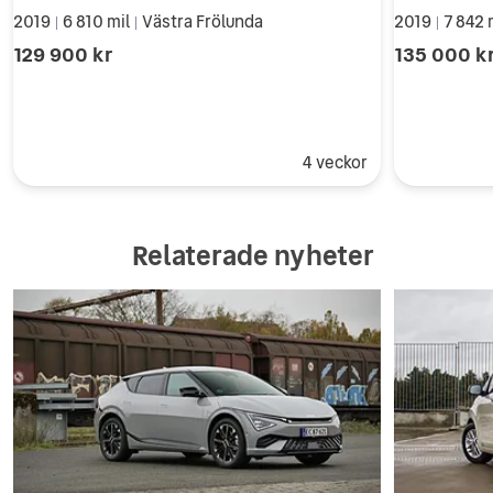
2019
6 810 mil
Västra Frölunda
2019
7 842 
|
|
|
129 900 kr
135 000 k
4 veckor
Relaterade nyheter