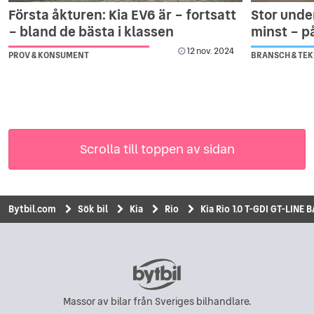
Första åkturen: Kia EV6 är – fortsatt
Stor unde
– bland de bästa i klassen
minst – p
12 nov. 2024
PROV & KONSUMENT
BRANSCH & TEK
Scrolla till toppen av sidan
Bytbil.com
Sök bil
Kia
Rio
Kia Rio 1.0 T-GDI GT-LI
Massor av bilar från Sveriges bilhandlare.