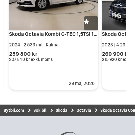
Skoda Octavia Kombi G-TEC 1,5TSI 130hk Aut Drag Värmare
2024
2 533 mil
Kalmar
2023
4 292 mi
|
|
|
259 800 kr
269 900 kr
207 840 kr
exkl. moms
215 920 kr
exkl.
29 maj 2026
Bytbil.com
Sök bil
Skoda
Octavia
Skoda Octavia Comb