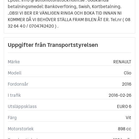
Tonade rutor
betalningsmedel: Banköverföring, Swish, Kortbetalning.
USB-uttag
..OBS! VI BER ER VÄNLIGEN RINGA OCH BOKA TID INNAN NI
Yttertemperaturmätare
KOMMER DÅ VI BEHÖVER STÄLLA FRAM BILEN ÅT ER. Tel.nr ( 08
AUX-ingång
32 64 40 / 0704742420 ) .
Farthållare
GPS
Uppgifter från Transportstyrelsen
Keyless Nyckelfri Start
Komplett ifylld Servicebok
Start-/stoppfunktion
Märke
RENAULT
Motorn har kamkedja
Modell
Clio
Vinterdubb däck
Fordonsår
2016
I trafik
2016-02-26
Utsläppsklass
EURO 6
Färg
Vit
Motorstorlek
898 cc