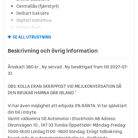
Centrallås (fjärrstyrt)
Delbart baksäte
Digitalt mätarhus
Dimljus fram
Elhissar (fram)
SE ALL UTRUSTNING
Eluppvärmda sidospeglar
Euro 6
Beskrivning och övrig information
Fällbara baksäten
Färddator
Årsskatt 360 kr , Ny servad . Ny besiktigad fram till 2027-07-
ISOFIX-fästen bak
31.
Lättmetallfälgar
Multifunktionsratt
OBS: KOLLA ERAN SKRÄPPOST VID MEJLKONVERSATION DÅ
Regnsensor
DEN BRUKAR HAMNA DÄR IBLAND *
Servostyrning
Sidoairbags
Vi har även möjlighet att erbjuda 0% RÄNTA. Vi tar självklart
din bil i inbyte.
Sminkspegel
Varmt välkomna till Automotor i Stockholm AB Adress:
Startspärr
Olvonvägen 10 , 147 33 Tumba Öppettider: Måndag-Fredag:
Svensksåld
10.00-18.00 Lördag:11:00 -16.00 Söndag: Enligt tidbokning.
Sätesvärme (fram)
Epost: info @ automotoristockholm.se . Godkända