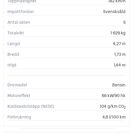
Topphastighet
182 km/h
Importfordon
Svensksåld
Antal säten
5
Totalvikt
1 629 kg
Längd
4,27 m
Bredd
1,73 m
Höjd
1,44 m
Drivmedel
Bensin
Motoreffekt
66 kW/90 hk
Koldioxidutsläpp (NEDC)
104 g/km CO
2
Förbrukning
4,6 l/100 km