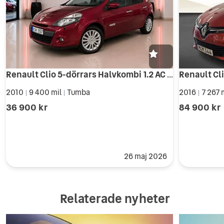
Renault Clio 5-dörrars Halvkombi 1.2 AC Lågmil
Renault Cli
2010
9 400 mil
Tumba
2016
7 267 
|
|
|
36 900 kr
84 900 kr
26 maj 2026
Relaterade nyheter