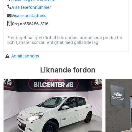
Visa telefonnummer
Visa e-postadress
Org.nr
556456-5116
Företaget har godkänt att de endast annonserar produkter
och tjänster som är i enlighet med gällande lag.
Anmäl annons
Liknande fordon