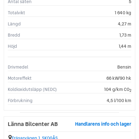
Antal säten
5
Totalvikt
1 640 kg
Längd
4,27 m
Bredd
1,73 m
Höjd
1,44 m
Drivmedel
Bensin
Motoreffekt
66 kW/90 hk
Koldioxidutsläpp (NEDC)
104 g/km CO
2
Förbrukning
4,5 l/100 km
Länna Bilcenter AB
Handlarens info och lager
Fräsarvägen 1, SKOGÅS