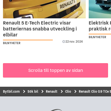
Renault 5 E-Tech Electric visar
Elektrisk 
batteriernas snabba utveckling i
praktisk r
elbilar
BILNYHETER
22 nov. 2024
BILNYHETER
Scrolla till toppen av sidan
Bytbil.com
Sök bil
Renault
Clio
Renault Clio 0.9 TCe