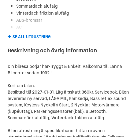
Sommardäck alufälg
Vinterdäck friktion alufälg
ABS-bromsar
AC
Airbag förare
SE ALL UTRUSTNING
Airbag passagerare fram
Antisladd
Beskrivning och övrig information
Avstängningsbar airbag passagerare
Backstartshjälp
Din bilresa börjar här-Tryggt & Enkelt, Välkomna till Länna
Barnlås
Bilcenter sedan 1992 !
Bluetooth (handsfree)
Broms-assistans
Kort om bilen:
Centrallås (fjärrstyrt)
Besiktad till 2027-01-31, Låg årsskatt 360kr, Servicebok, Bilen
Delbart baksäte
levereras ny servad, LÅGA MIL, Kamkedja, Bass reflex sound
Digitalt mätarhus
system, Keyless Nyckelfri Start, 2 Nycklar, Motorvärmare
(kupéuttag), Parkeringssensorer (bak), Bluetooth,
Dimljus fram
Sommardäck alufälg, Vinterdäck friktion alufälg
Elhissar (fram)
Eluppvärmda sidospeglar
Bilen utrustning & specifikationer hittar ni ovan i
Euro NCAP 5
utrustningslistan. Vi erbjuder en helförsäkring via Folksam