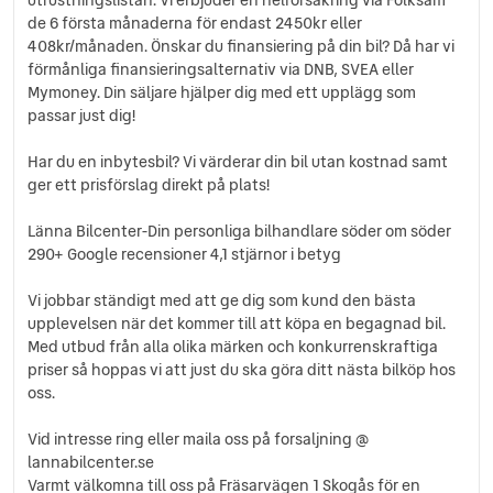
Fällbara baksäten
de 6 första månaderna för endast 2450kr eller
Färddator
408kr/månaden. Önskar du finansiering på din bil? Då har vi
ISOFIX-fästen bak
förmånliga finansieringsalternativ via DNB, SVEA eller
Multifunktionsratt
Mymoney. Din säljare hjälper dig med ett upplägg som
Regnsensor
passar just dig!
Servostyrning
Har du en inbytesbil? Vi värderar din bil utan kostnad samt
Sidoairbags
ger ett prisförslag direkt på plats!
Sminkspegel
Startspärr
Länna Bilcenter-Din personliga bilhandlare söder om söder
Svensksåld
290+ Google recensioner 4,1 stjärnor i betyg
Sätesvärme (fram)
Tonade rutor
Vi jobbar ständigt med att ge dig som kund den bästa
USB-uttag
upplevelsen när det kommer till att köpa en begagnad bil.
Yttertemperaturmätare
Med utbud från alla olika märken och konkurrenskraftiga
priser så hoppas vi att just du ska göra ditt nästa bilköp hos
oss.
Vid intresse ring eller maila oss på forsaljning @
lannabilcenter.se
Varmt välkomna till oss på Fräsarvägen 1 Skogås för en