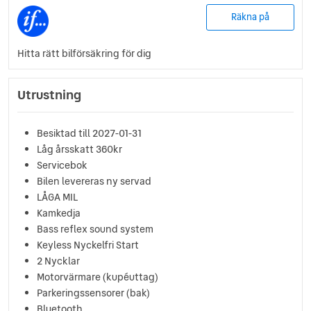
Räkna på
Hitta rätt bilförsäkring för dig
Utrustning
Besiktad till 2027-01-31
Låg årsskatt 360kr
Servicebok
Bilen levereras ny servad
LÅGA MIL
Kamkedja
Bass reflex sound system
Keyless Nyckelfri Start
2 Nycklar
Motorvärmare (kupéuttag)
Parkeringssensorer (bak)
Bluetooth