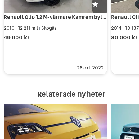
Renault Clio 1.2 M-värmare Kamrem bytt Nyservad Låg års SoV
2010
12 211 mil
Skogås
2014
10 137
|
|
|
49 900 kr
80 000 kr
28 okt. 2022
Relaterade nyheter