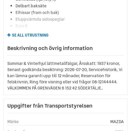
Delbart baksäte
Elhissar (fram och bak)
Eluppvärmda sidospeglar
Euro 6
Euro NCAP 5
SE ALL UTRUSTNING
Fartbegränsare
Farthållare
Beskrivning och övrig information
Fällbara baksäten
Färddator
Sommar & Vinterhjul lättmetallfälgar, Årsskatt: 1937 kronor,
ISOFIX-fästen bak
Senast godkända besiktning: 2026-07-20, Servicehistorik, Vi
Kylt handskfack
kan lämna garanti upp till 12 månader, Reservation för
Ljussensor
felskrivnin, Ring före visning eller vid frågor 08-12144444.
Läslampa
VÄLKOMMEN PÅ GRENVÄGEN 6 152 42 SÖDERTÄLJE..
Multifunktionsratt
Regnsensor
Uppgifter från Transportstyrelsen
Servostyrning
Sidoairbags
Sidokrockgardiner
Märke
MAZDA
Sminkspegel