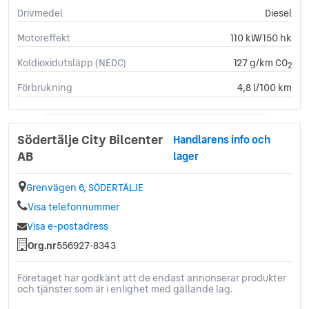
Drivmedel
Diesel
Parkeringssensorer (bak)
Sätesvärme (fram)
Motoreffekt
110 kW/150 hk
Koldioxidutsläpp (NEDC)
127 g/km CO
2
Förbrukning
4,8 l/100 km
Södertälje City Bilcenter
Handlarens info och
AB
lager
Grenvägen 6, SÖDERTÄLJE
Visa telefonnummer
Visa e-postadress
Org.nr
556927-8343
Företaget har godkänt att de endast annonserar produkter
och tjänster som är i enlighet med gällande lag.