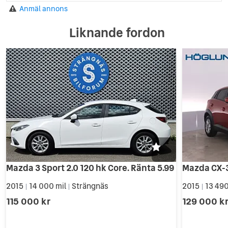
Anmäl annons
Liknande fordon
Mazda 3 Sport 2.0 120 hk Core. Ränta 5.99
2015
14 000 mil
Strängnäs
2015
13 490
|
|
|
115 000 kr
129 000 k