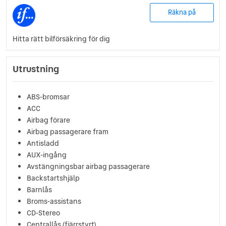
Räkna på
Hitta rätt bilförsäkring för dig
Utrustning
ABS-bromsar
ACC
Airbag förare
Airbag passagerare fram
Antisladd
AUX-ingång
Avstängningsbar airbag passagerare
Backstartshjälp
Barnlås
Broms-assistans
CD-Stereo
Centrallås (fjärrstyrt)