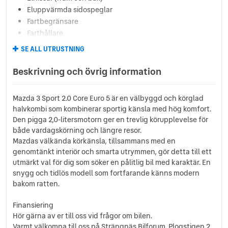
Eluppvärmda sidospeglar
Fartbegränsare
Farthållare
Fällbara baksäten
SE ALL UTRUSTNING
Färddator
ISOFIX-fästen bak
Beskrivning och övrig information
Ljussensor
Multifunktionsratt
Mazda 3 Sport 2.0 Core Euro 5 är en välbyggd och körglad
Regnsensor
halvkombi som kombinerar sportig känsla med hög komfort.
Servostyrning
Den pigga 2,0-litersmotorn ger en trevlig körupplevelse för
Sidoairbags
både vardagskörning och längre resor.
Sidokrockgardiner
Mazdas välkända körkänsla, tillsammans med en
Sminkspegel
genomtänkt interiör och smarta utrymmen, gör detta till ett
Start-/stoppfunktion
utmärkt val för dig som söker en pålitlig bil med karaktär. En
snygg och tidlös modell som fortfarande känns modern
Startspärr
bakom ratten.
Svensksåld
USB-uttag
Finansiering
Yttertemperaturmätare
Hör gärna av er till oss vid frågor om bilen.
Varmt välkomna till oss på Strängnäs Bilforum, Plogstigen 2