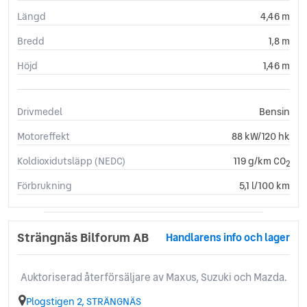
Längd
4,46 m
Bredd
1,8 m
Höjd
1,46 m
Drivmedel
Bensin
Motoreffekt
88 kW/120 hk
Koldioxidutsläpp (NEDC)
119 g/km CO
2
Förbrukning
5,1 l/100 km
Strängnäs Bilforum AB
Handlarens info och lager
Auktoriserad återförsäljare av Maxus, Suzuki och Mazda.
Plogstigen 2, STRÄNGNÄS