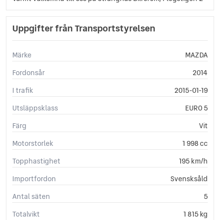
Uppgifter från Transportstyrelsen
Märke
MAZDA
Fordonsår
2014
I trafik
2015-01-19
Utsläppsklass
EURO 5
Färg
Vit
Motorstorlek
1 998 cc
Topphastighet
195 km/h
Importfordon
Svensksåld
Antal säten
5
Totalvikt
1 815 kg