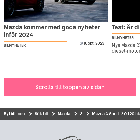
Mazda kommer med goda nyheter
Test: Är d
inför 2024
BILNYHETER
16 okt. 2023
Nya Mazda C
BILNYHETER
diesel-motor
Scrolla till toppen av sidan
Bytbil.com
Sök bil
Mazda
3
Mazda 3 Sport 2.0 120 hk