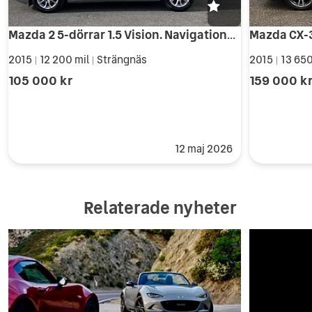
Mazda 2 5-dörrar 1.5 Vision. Navigationsskärm. Ränta 5.99%
2015
12 200 mil
Strängnäs
2015
13 650
|
|
|
105 000 kr
159 000 k
12 maj 2026
Relaterade nyheter