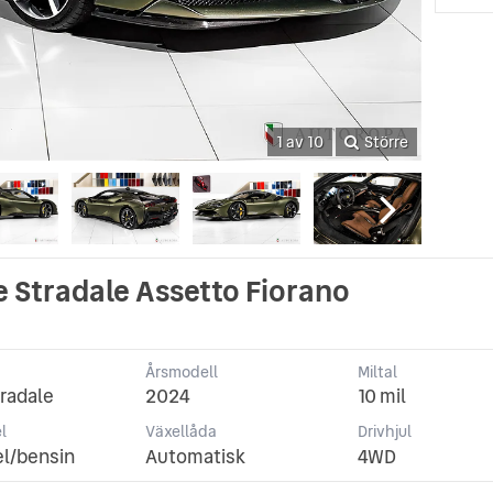
1 av 10
Större
e Stradale Assetto Fiorano
Årsmodell
Miltal
radale
2024
10 mil
l
Växellåda
Drivhjul
el/bensin
Automatisk
4WD