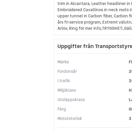
trim in Alcantara, Leather headliner in 
Embroidered Cavallinos in neck rests in 
upper tunnel in Carbon fiber, Carbon f
års fri service program, Extremt välut
Arlöv, Ring för mer info,TRYGGHET:,Gäll
Uppgifter från Transportstyr
Märke
F
Fordonsår
2
I trafik
2
Miljöklass
H
Utsläppsklass
L
Färg
G
Motorstorlek
3