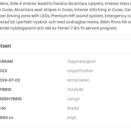
Nero, Stile 4 interior Assetto Fiorano Alcantara carpets, Interior mats
Cuoio, Alcantara seat stripes in Cuoio, Interior stitching in Cuoio, Ca
iber Driving zone with LEDs, Premium HiFi sound system, Emergency ca
rustad bil i perfekt nyskick och med avdragbar moms, Bilen finns för
ande nybilsgaranti och del av Ferrari 7 års fri service program,
elsen
ERRARI
Topphastighet
023
Importfordon
024-07-03
Antal säten
YBRID
Totalvikt
ADDHYBRID
Längd
rön
Bredd
 990 cc
Höjd