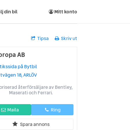
lj din bil
Mitt konto
Tipsa
Skriv ut
oropa AB
tikssida på Bytbil
stvägen 18, ARLÖV
oriserad återförsäljare av Bentley,
Maserati och Ferrari.
Maila
Ring
Spara annons