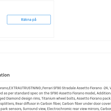
Räkna på
ation
orano,EXTRAUTRUSTNING:,Ferrari SF90 Stradale Assetto Fiorano -24, Ve
fied as per standard spec on the SF90 Assetto Fiorano model, Additiona
orged Diamond design rims, Titanium wheel bolts, Assetto Fiorano pack
r splitters, Rear diffusor in Carbon fiber, Carbon fiber under door cove
park sensors, Surround view, Electrochromic rear view mirrors, Carbon