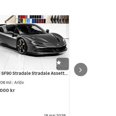
Ferrari SF90 Stradale Stradale Assetto Fiorano
06 mil
Arlöv
|
 000 kr
18 maj 2026