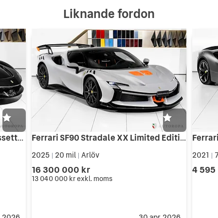
Liknande fordon
Ferrari SF90 Stradale Stradale Assetto Fiorano
Ferrari SF90 Stradale XX Limited Edition
2025
20 mil
Arlöv
2021
7
|
|
|
16 300 000 kr
4 595
13 040 000 kr
exkl. moms
. 2026
30 apr. 2026