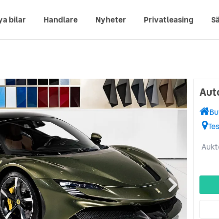
ya bilar
Handlare
Nyheter
Privatleasing
Sä
Aut
Bu
Te
Aukt