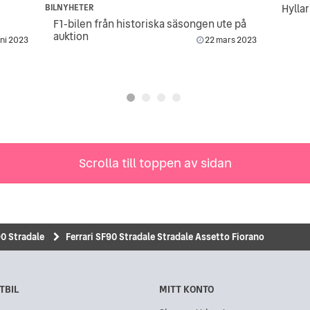
Hylla
BILNYHETER
F1-bilen från historiska säsongen ute på
auktion
uni 2023
22 mars 2023
Scrolla till toppen av sidan
0 Stradale
Ferrari SF90 Stradale Stradale Assetto Fiorano
TBIL
MITT KONTO