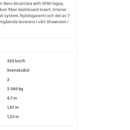
 in Nero Alcantara with SF90 logos,
rbon fiber dashboard insert, Interior
ll system, Nybilsgaranti och del av 7
 omgående leverans I vårt Showroom i
325 km/h
Svensksåld
2
2 085 kg
4,7 m
1,97 m
1,23 m