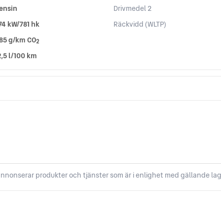
ensin
Drivmedel 2
74 kW/781 hk
Räckvidd (WLTP)
85 g/km CO
2
2,5 l/100 km
nnonserar produkter och tjänster som är i enlighet med gällande lag