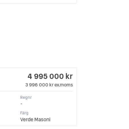
4 995 000 kr
3 996 000 kr ex.moms
Regnr
-
Färg
Verde Masoni