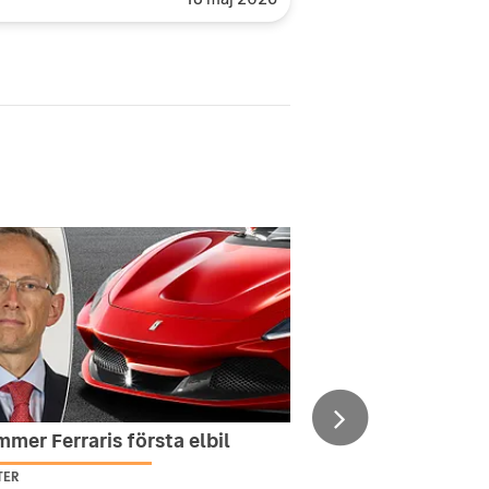
mer Ferraris första elbil
TER