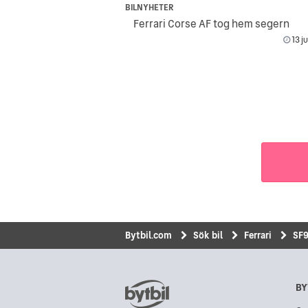
BILNYHETER
Ferrari Corse AF tog hem segern
13 j
Bytbil.com
Sök bil
Ferrari
SF9
BY