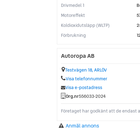
Drivmedel 1
B
Motoreffekt
5
Koldioxidutsläpp (WLTP)
2
Förbrukning
1
Autoropa AB
Testvägen 18, ARLÖV
Visa telefonnummer
Visa e-postadress
Org.nr
556033-2024
Företaget har godkänt att de endast a
Anmäl annons