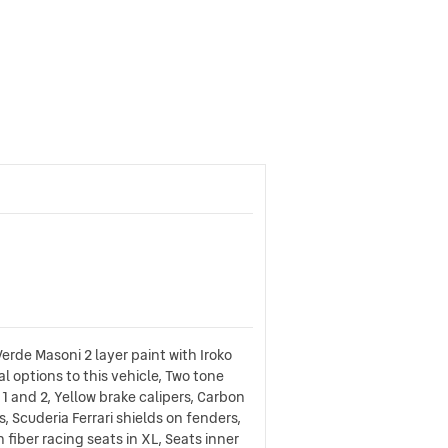
rde Masoni 2 layer paint with Iroko
l options to this vehicle, Two tone
 1 and 2, Yellow brake calipers, Carbon
rs, Scuderia Ferrari shields on fenders,
 fiber racing seats in XL, Seats inner