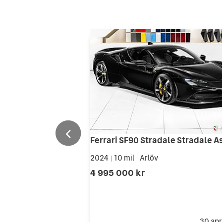
2024
10 mil
Arlöv
|
|
4 995 000 kr
30 apr