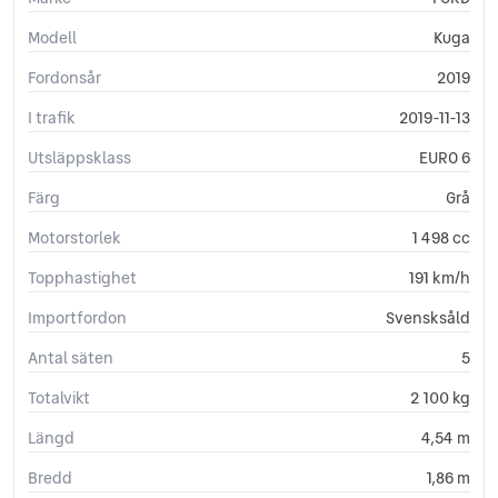
Modell
Kuga
Fordonsår
2019
I trafik
2019-11-13
Utsläppsklass
EURO 6
Färg
Grå
Motorstorlek
1 498 cc
Topphastighet
191 km/h
Importfordon
Svensksåld
Antal säten
5
Totalvikt
2 100 kg
Längd
4,54 m
Bredd
1,86 m