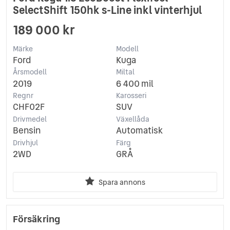
SelectShift 150hk s-Line inkl vinterhjul
189 000 kr
Märke
Modell
Ford
Kuga
Årsmodell
Miltal
2019
6 400 mil
Regnr
Karosseri
CHF02F
SUV
Drivmedel
Växellåda
Bensin
Automatisk
Drivhjul
Färg
2WD
GRÅ
Spara annons
Försäkring