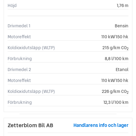
Höjd
1,76 m
Drivmedel 1
Bensin
Motoreffekt
110 kW/150 hk
Koldioxidutsläpp (WLTP)
215 g/km CO
2
Förbrukning
8,8 l/100 km
Drivmedel 2
Etanol
Motoreffekt
110 kW/150 hk
Koldioxidutsläpp (WLTP)
226 g/km CO
2
Förbrukning
12,3 l/100 km
Zetterblom Bil AB
Handlarens info och lager