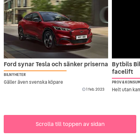
Ford synar Tesla och sänker priserna
Bytbils Bi
facelift
BILNYHETER
Gäller även svenska köpare
PROV & KONSU
Helt utan ka
1 feb. 2023
Scrolla till toppen av sidan