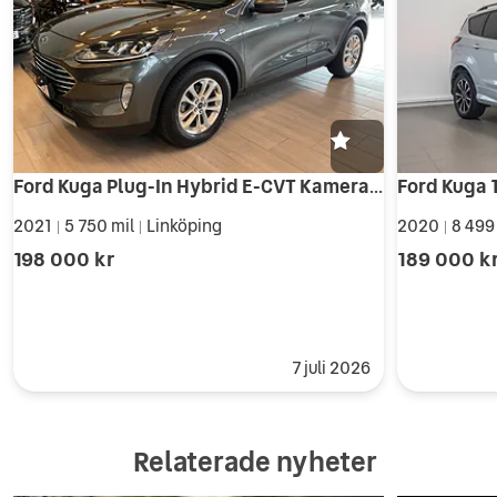
Ford Kuga Plug-In Hybrid E-CVT Kamera Nav
2021
5 750 mil
Linköping
2020
8 499
|
|
|
198 000 kr
189 000 k
7 juli 2026
Relaterade nyheter