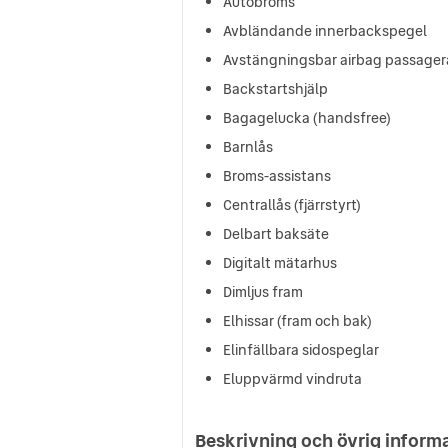
Autobroms
Avbländande innerbackspegel
Avstängningsbar airbag passager
Backstartshjälp
Bagagelucka (handsfree)
Barnlås
Broms-assistans
Centrallås (fjärrstyrt)
Delbart baksäte
Digitalt mätarhus
Dimljus fram
Elhissar (fram och bak)
Elinfällbara sidospeglar
Eluppvärmd vindruta
Beskrivning och övrig inform