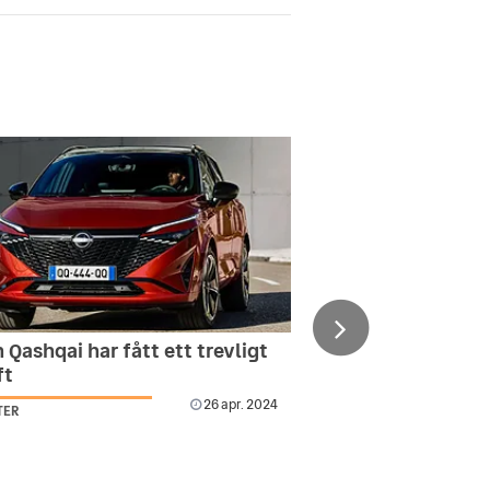
 Qashqai har fått ett trevligt
ft
26 apr. 2024
TER