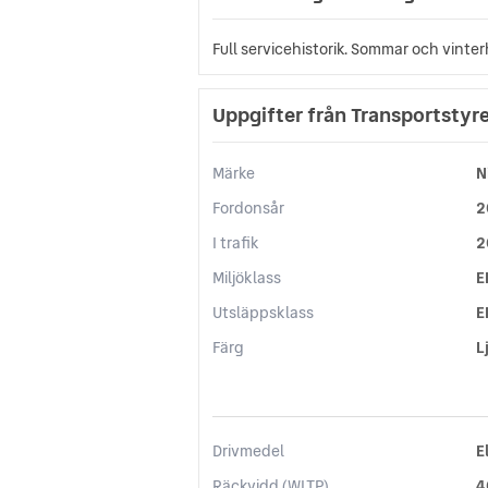
Full servicehistorik. Sommar och vinter
Uppgifter från Transportstyr
Märke
N
Fordonsår
2
I trafik
2
Miljöklass
E
Utsläppsklass
E
Färg
L
Drivmedel
E
Räckvidd (WLTP)
4