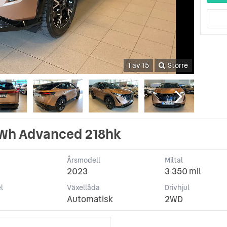
1 av 15
Större
kWh Advanced 218hk
Årsmodell
Miltal
2023
3 350 mil
l
Växellåda
Drivhjul
Automatisk
2WD