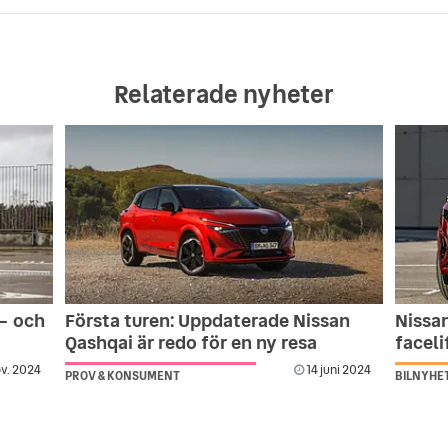
Relaterade nyheter
 – och
Första turen: Uppdaterade Nissan
Nissan
Qashqai är redo för en ny resa
faceli
v. 2024
14 juni 2024
PROV & KONSUMENT
BILNYHE