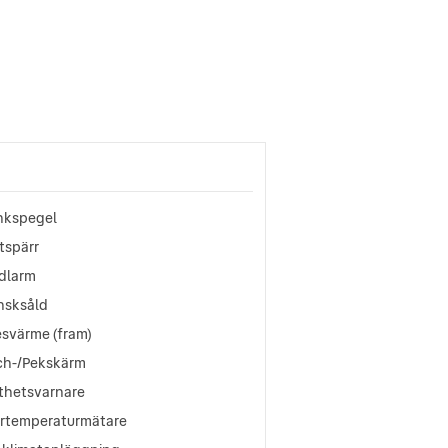
nkspegel
tspärr
ldlarm
nsksåld
esvärme (fram)
ch-/Pekskärm
tthetsvarnare
ertemperaturmätare