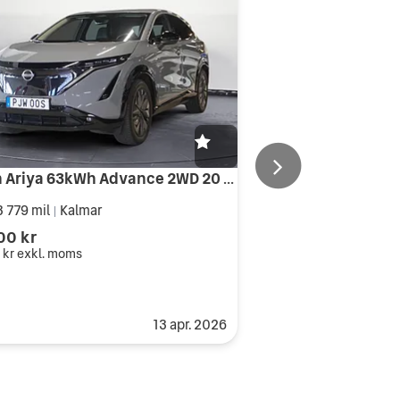
Nissan Ariya 63kWh Advance 2WD 20 Alu 22kw
 779 mil
Kalmar
|
00 kr
 kr
exkl. moms
13 apr. 2026