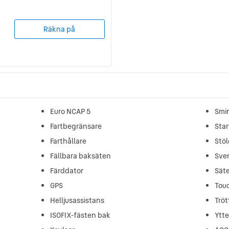
Räkna på
Euro NCAP 5
Smi
Fartbegränsare
Star
Farthållare
Stö
Fällbara baksäten
Sve
Färddator
Sät
GPS
Tou
Helljusassistans
Trö
ISOFIX-fästen bak
Ytt