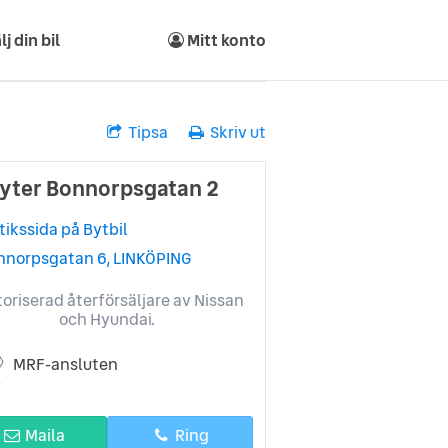
lj din bil
Mitt konto
Tipsa
Skriv ut
Byter Bonnorpsgatan 2
tikssida på Bytbil
nnorpsgatan 6, LINKÖPING
oriserad återförsäljare av Nissan
och Hyundai.
MRF-ansluten
Maila
Ring