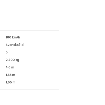
160 km/h
Svensksåld
5
2 400 kg
4,6 m
1,85 m
1,65 m