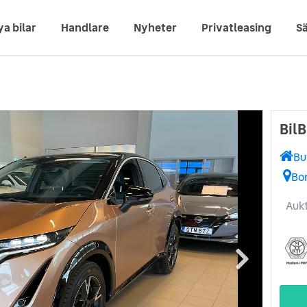
ya bilar
Handlare
Nyheter
Privatleasing
Sä
Bil
Bu
Bo
Aukt