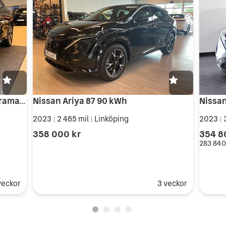
Nissan Ariya 87 kWh Evolve panorama, 2WD, 360
Nissan Ariya 87 90 kWh
2023
2 465 mil
Linköping
2023
3
|
|
|
358 000 kr
354 8
283 840
veckor
3 veckor