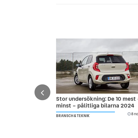
Stor undersökning: De 10 mest
minst – pålitliga bilarna 2024
8 no
BRANSCH & TEKNIK