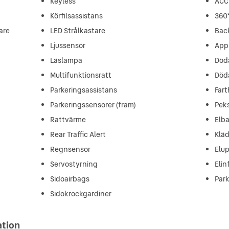
Keyless
ACC
Körfilsassistans
360
are
LED Strålkastare
Bac
Ljussensor
App
Läslampa
Död
Multifunktionsratt
Död
Parkeringsassistans
Fart
Parkeringssensorer (fram)
Pek
Rattvärme
Elb
Rear Traffic Alert
Kläd
Regnsensor
Elu
Servostyrning
Elin
Sidoairbags
Par
Sidokrockgardiner
ation