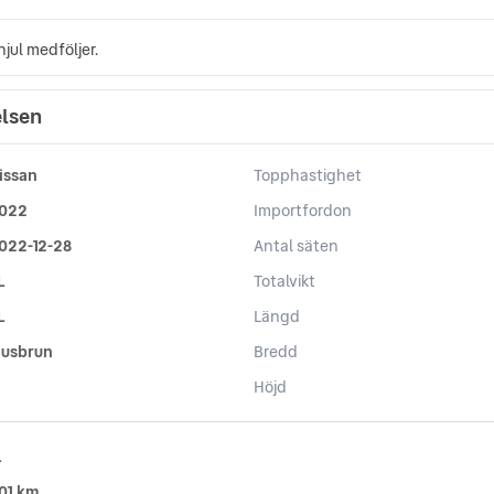
hjul medföljer.
elsen
issan
Topphastighet
022
Importfordon
022-12-28
Antal säten
L
Totalvikt
L
Längd
jusbrun
Bredd
Höjd
l
01 km