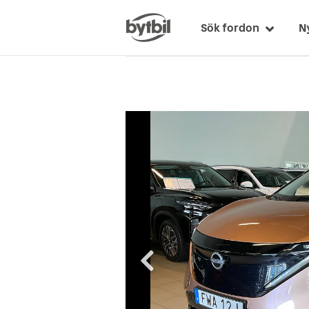
Sök fordon
N