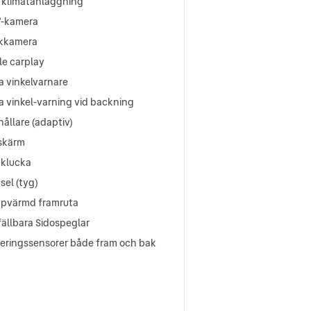
 klimatanläggning
°-kamera
kkamera
le carplay
a vinkelvarnare
a vinkel-varning vid backning
hållare (adaptiv)
skärm
aklucka
sel (tyg)
ppvärmd framruta
fällbara Sidospeglar
keringssensorer både fram och bak