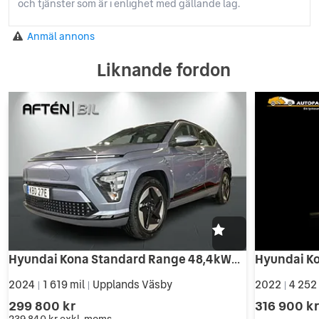
och tjänster som är i enlighet med gällande lag.
Anmäl annons
Liknande fordon
Hyundai Kona Standard Range 48,4kWh Essential Nybilsgaranti
2024
1 619 mil
Upplands Väsby
2022
4 252
|
|
|
299 800 kr
316 900 k
239 840 kr
exkl. moms