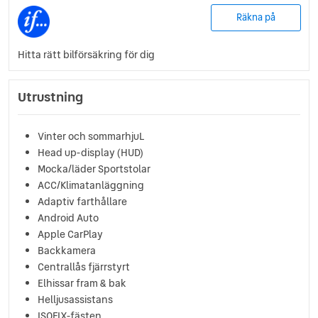
Räkna på
Hitta rätt bilförsäkring för dig
Utrustning
Vinter och sommarhjuL
Head up-display (HUD)
Mocka/läder Sportstolar
ACC/Klimatanläggning
Adaptiv farthållare
Android Auto
Apple CarPlay
Backkamera
Centrallås fjärrstyrt
Elhissar fram & bak
Helljusassistans
ISOFIX-fästen