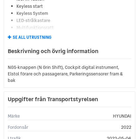
Keyless start
Keyless System
LED-strålkastare
Multifunktionsratt
Pekskärm
SE ALL UTRUSTNING
Rails
Rattpaddlar
Beskrivning och övrig information
Rattvärme
USB-uttag
NGS-knappen (N Grin Shift), Cockpit digital instrument,
Elstol förare och passagerare, Parkeringssensorer fram &
bak
Uppgifter från Transportstyrelsen
Märke
HYUNDAI
Fordonsår
2022
I trafik
2022-05-04