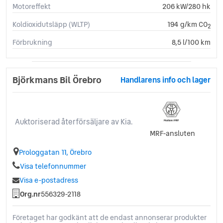
Motoreffekt
206 kW/280 hk
Koldioxidutsläpp (WLTP)
194 g/km CO
2
Förbrukning
8,5 l/100 km
Björkmans Bil Örebro
Handlarens info och lager
Auktoriserad återförsäljare av Kia.
MRF-ansluten
Prologgatan 11, Örebro
Visa telefonnummer
Visa e-postadress
Org.nr
556329-2118
Företaget har godkänt att de endast annonserar produkter