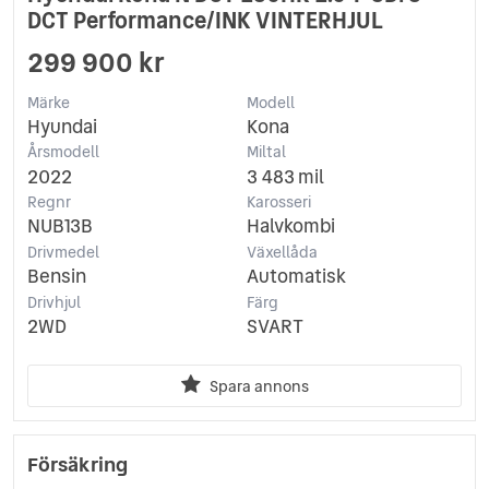
DCT Performance/INK VINTERHJUL
299 900 kr
Märke
Modell
Hyundai
Kona
Årsmodell
Miltal
2022
3 483 mil
Regnr
Karosseri
NUB13B
Halvkombi
Drivmedel
Växellåda
Bensin
Automatisk
Drivhjul
Färg
2WD
SVART
Spara annons
Försäkring