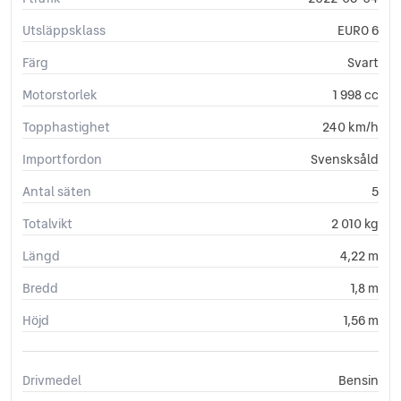
Utsläppsklass
EURO 6
Färg
Svart
Motorstorlek
1 998 cc
Topphastighet
240 km/h
Importfordon
Svensksåld
Antal säten
5
Totalvikt
2 010 kg
Längd
4,22 m
Bredd
1,8 m
Höjd
1,56 m
Drivmedel
Bensin