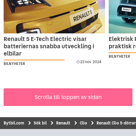
Renault 5 E-Tech Electric visar
Elektrisk 
batteriernas snabba utveckling i
praktisk r
elbilar
BILNYHETER
22 nov. 2024
BILNYHETER
Scrolla till toppen av sidan
Bytbil.com
Sök bil
Renault
Clio
Renault Clio 5-dörrar