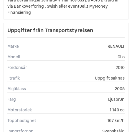
via Banköverföring , Swish eller eventuellt MyMoney
Finansiering
Uppgifter från Transportstyrelsen
Märke
RENAULT
Modell
Clio
Fordonsår
2010
I trafik
Uppgift saknas
Miljöklass
2005
Färg
Ljusbrun
Motorstorlek
1 149 cc
Topphastighet
167 km/h
Importfordon
Svensksåld