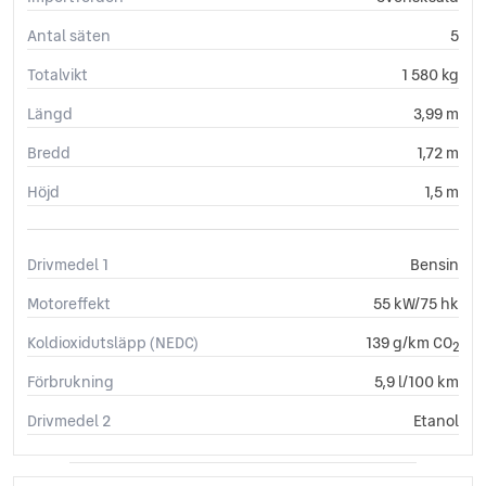
Antal säten
5
Totalvikt
1 580 kg
Längd
3,99 m
Bredd
1,72 m
Höjd
1,5 m
Drivmedel 1
Bensin
Motoreffekt
55 kW/75 hk
Koldioxidutsläpp (NEDC)
139 g/km CO
2
Förbrukning
5,9 l/100 km
Drivmedel 2
Etanol