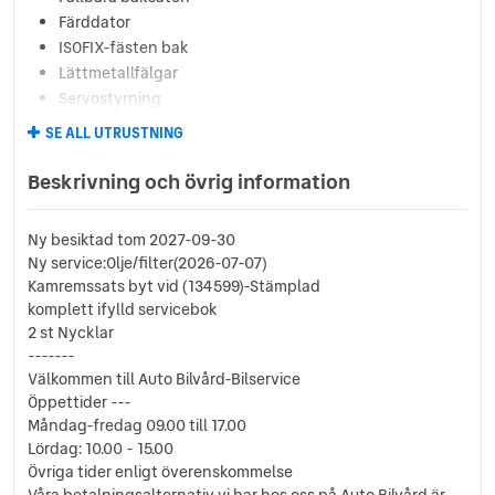
Färddator
ISOFIX-fästen bak
Lättmetallfälgar
Servostyrning
Sidoairbags
SE ALL UTRUSTNING
Sidokrockgardiner
Sminkspegel
Beskrivning och övrig information
Startspärr
Svensksåld
Ny besiktad tom 2027-09-30
Sätesvärme (fram)
Ny service:Olje/filter(2026-07-07)
Tonade rutor
Kamremssats byt vid (134599)-Stämplad
komplett ifylld servicebok
2 st Nycklar
-------
Välkommen till Auto Bilvård-Bilservice
Öppettider ---
Måndag-fredag 09.00 till 17.00
Lördag: 10.00 - 15.00
Övriga tider enligt överenskommelse
Våra betalningsalternativ vi har hos oss på Auto Bilvård är