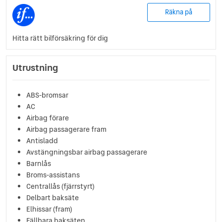
Räkna på
Hitta rätt bilförsäkring för dig
Utrustning
ABS-bromsar
AC
Airbag förare
Airbag passagerare fram
Antisladd
Avstängningsbar airbag passagerare
Barnlås
Broms-assistans
Centrallås (fjärrstyrt)
Delbart baksäte
Elhissar (fram)
Fällbara baksäten