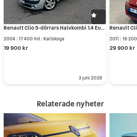
Renault Clio 5-dörrars Halvkombi 1.4 Euro 4
2004
17 400 mil
Karlskoga
2011
16 200
|
|
|
19 900 kr
29 900 kr
3 juni 2026
Relaterade nyheter