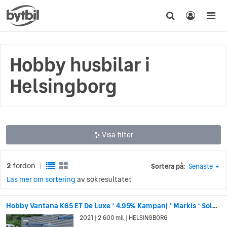
Hobby husbilar i
Helsingborg
Visa filter
2
fordon
Sortera på:
Senaste
|
Läs mer om sortering
av sökresultatet
Hobby Vantana K65 ET De Luxe * 4.95% Kampanj * Markis * Solcell *
2021
2 600 mil
HELSINGBORG
|
|