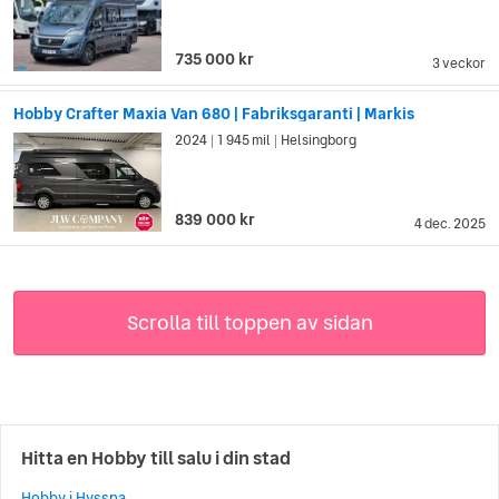
735 000 kr
3 veckor
Hobby Crafter Maxia Van 680 | Fabriksgaranti | Markis
2024
1 945 mil
Helsingborg
|
|
839 000 kr
4 dec. 2025
Scrolla till toppen av sidan
Hitta en Hobby till salu i din stad
Hobby i Hyssna