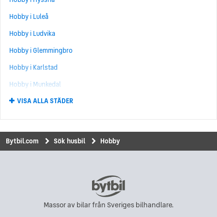
Hobby i Luleå
Hobby i Ludvika
Hobby i Glemmingbro
Hobby i Karlstad
Hobby i Munkedal
VISA ALLA STÄDER
Hobby i Upplands Väsby
Hobby i Karlskrona
Hobby i Kungsängen
Bytbil.com
Sök husbil
Hobby
Hobby i Uddevalla
Hobby i Borlänge
Hobby i Vinslöv
Hobby i Visby
Massor av bilar från Sveriges bilhandlare.