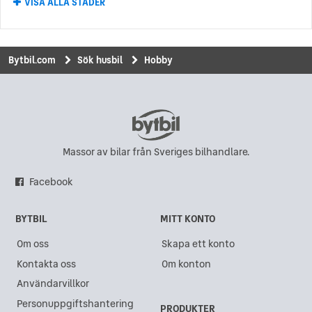
VISA ALLA STÄDER
Hobby i Karlstad
Hobby i Kungsängen
Hobby i Munkedal
Bytbil.com
Sök husbil
Hobby
Hobby i Upplands Väsby
Hobby i Borlänge
Hobby i Vinslöv
Hobby i Visby
Massor av bilar från Sveriges bilhandlare.
Hobby i Kalmar
Facebook
Hobby i Dragongate
BYTBIL
MITT KONTO
Hobby i Boden
Om oss
Skapa ett konto
Hobby i Sollentuna
Kontakta oss
Om konton
Hobby i Borås
Användarvillkor
Hobby i Trollhättan
Personuppgiftshantering
PRODUKTER