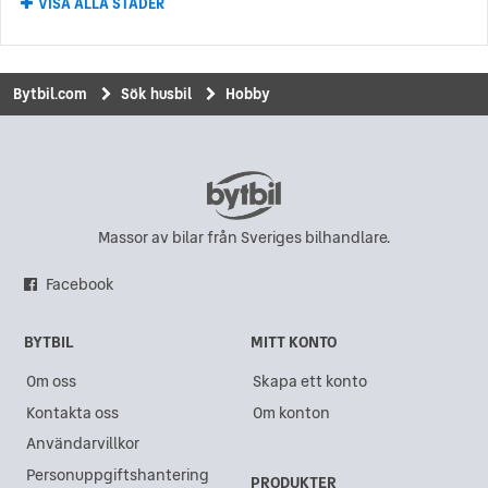
VISA ALLA STÄDER
Hobby i Karlskrona
Hobby i Karlstad
Hobby i Uddevalla
Bytbil.com
Sök husbil
Hobby
Hobby i Upplands Väsby
Hobby i Vinslöv
Hobby i Visby
Hobby i Borlänge
Massor av bilar från Sveriges bilhandlare.
Hobby i Kalmar
Facebook
Hobby i Dragongate
BYTBIL
MITT KONTO
Hobby i Boden
Om oss
Skapa ett konto
Hobby i Sollentuna
Kontakta oss
Om konton
Hobby i Borås
Användarvillkor
Hobby i Sundsvall
Personuppgiftshantering
PRODUKTER