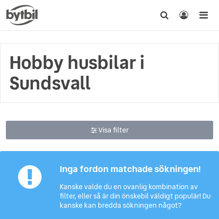
Hobby husbilar i
Sundsvall
Visa filter
Inga fordon matchade sökningen!
Kanske valde du en ovanlig kombination av
filter, eller så är din önskebil väldigt populär! Du
kanske kan bredda sökningen något?