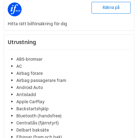
Räkna på
Hitta rätt bilförsäkring för dig
Utrustning
ABS-bromsar
AC
Airbag förare
Airbag passagerare fram
Android Auto
Antisladd
Apple CarPlay
Backstartshjälp
Bluetooth (handsfree)
Centrallås (fjärrstyrt)
Delbart baksäte
Elhissar (fram och bak)