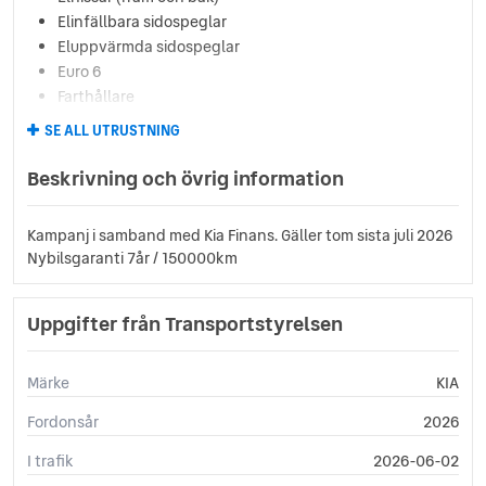
Elinfällbara sidospeglar
Eluppvärmda sidospeglar
Euro 6
Farthållare
Fällbara baksäten
SE ALL UTRUSTNING
Keyless
Körfilsassistans
Beskrivning och övrig information
LED Strålkastare
Multifunktionsratt
Kampanj i samband med Kia Finans. Gäller tom sista juli 2026
Rails
Nybilsgaranti 7år / 150000km
Reservhjul
Servostyrning
Uppgifter från Transportstyrelsen
Sidokrockgardiner
Sminkspegel
Start-/stoppfunktion
Märke
KIA
Startspärr
Svensksåld
Fordonsår
2026
Sätesvärme (fram)
I trafik
2026-06-02
Tonade rutor