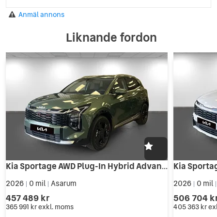
Anmäl annons
Liknande fordon
Kia Sportage AWD Plug-In Hybrid Advance
2026
0 mil
Asarum
2026
0 mil
|
|
|
457 489 kr
506 704 k
365 991 kr
exkl. moms
405 363 kr
ex