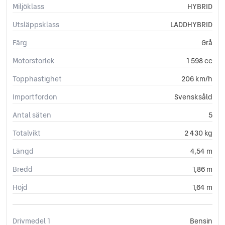
USB-uttag
Miljöklass
HYBRID
Utsläppsklass
LADDHYBRID
Färg
Grå
Motorstorlek
1 598 cc
Topphastighet
206 km/h
Importfordon
Svensksåld
Antal säten
5
Totalvikt
2 430 kg
Längd
4,54 m
Bredd
1,86 m
Höjd
1,64 m
Drivmedel 1
Bensin