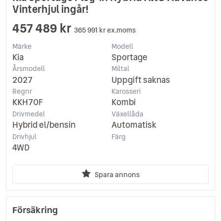
Vinterhjul ingår!
457 489 kr
365 991 kr ex.moms
Märke
Modell
Kia
Sportage
Årsmodell
Miltal
2027
Uppgift saknas
Regnr
Karosseri
KKH70F
Kombi
Drivmedel
Växellåda
Hybrid el/bensin
Automatisk
Drivhjul
Färg
4WD
Spara annons
Försäkring