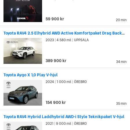
59 900 kr
20 min
Toyota RAV4 2.5 Elhybrid AWD Active Komfortpaket Drag Backkamera
2023
4 580 mil
UPPSALA
|
|
389 900 kr
34 min
Toyota Aygo X 1,0 Play V-hjul
2024
1 000 mil
ÖREBRO
|
|
154 900 kr
35 min
Toyota RAV4 Hybrid Laddhybrid AWD-i Style Teknikpaket V-hjul
2021
9 000 mil
ÖREBRO
|
|