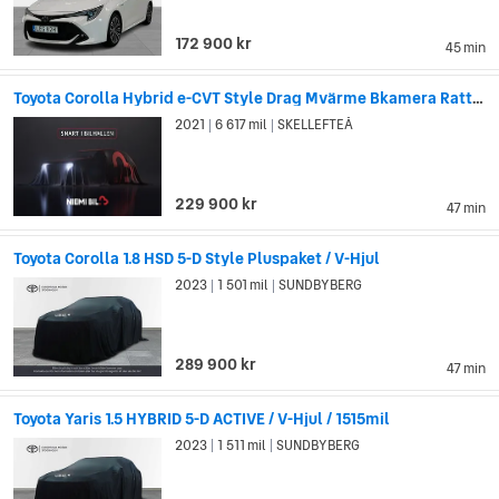
172 900 kr
45 min
Toyota Corolla Hybrid e-CVT Style Drag Mvärme Bkamera Rattvärm S&V
2021
6 617 mil
SKELLEFTEÅ
|
|
229 900 kr
47 min
Toyota Corolla 1.8 HSD 5-D Style Pluspaket / V-Hjul
2023
1 501 mil
SUNDBYBERG
|
|
289 900 kr
47 min
Toyota Yaris 1.5 HYBRID 5-D ACTIVE / V-Hjul / 1515mil
2023
1 511 mil
SUNDBYBERG
|
|