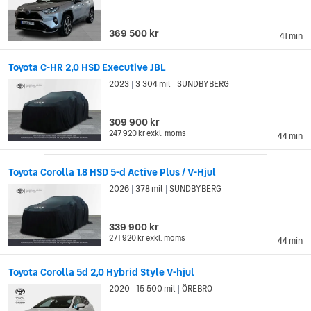
369 500 kr
41 min
Toyota C-HR 2,0 HSD Executive JBL
2023
3 304 mil
SUNDBYBERG
|
|
309 900 kr
247 920 kr
exkl. moms
44 min
Toyota Corolla 1.8 HSD 5-d Active Plus / V-Hjul
2026
378 mil
SUNDBYBERG
|
|
339 900 kr
271 920 kr
exkl. moms
44 min
Toyota Corolla 5d 2,0 Hybrid Style V-hjul
2020
15 500 mil
ÖREBRO
|
|