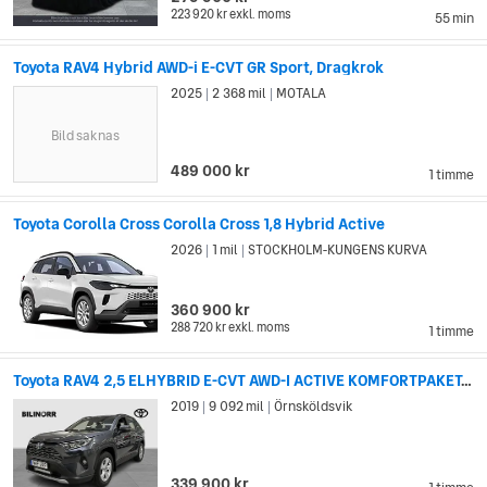
223 920 kr
exkl. moms
55 min
Toyota RAV4 Hybrid AWD-i E-CVT GR Sport, Dragkrok
2025
2 368 mil
MOTALA
|
|
Bild saknas
489 000 kr
1 timme
Toyota Corolla Cross Corolla Cross 1,8 Hybrid Active
2026
1 mil
STOCKHOLM-KUNGENS KURVA
|
|
360 900 kr
288 720 kr
exkl. moms
1 timme
Toyota RAV4 2,5 ELHYBRID E-CVT AWD-I ACTIVE KOMFORTPAKET,...
2019
9 092 mil
Örnsköldsvik
|
|
339 900 kr