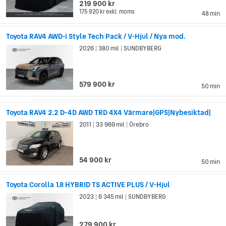
219 900 kr
175 920 kr
exkl. moms
48 min
Toyota RAV4 AWD-i Style Tech Pack / V-Hjul / Nya mod.
2026
380 mil
SUNDBYBERG
|
|
579 900 kr
50 min
Toyota RAV4 2.2 D-4D AWD TRD 4X4 Värmare|GPS|Nybesiktad|
2011
33 969 mil
Örebro
|
|
54 900 kr
50 min
Toyota Corolla 1.8 HYBRID TS ACTIVE PLUS / V-Hjul
2023
6 345 mil
SUNDBYBERG
|
|
279 900 kr