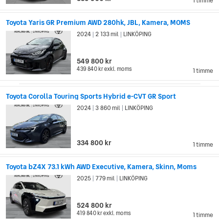
1 timme
Toyota Yaris GR Premium AWD 280hk, JBL, Kamera, MOMS
2024
2 133 mil
LINKÖPING
|
|
549 800 kr
439 840 kr
exkl. moms
1 timme
Toyota Corolla Touring Sports Hybrid e-CVT GR Sport
2024
3 860 mil
LINKÖPING
|
|
334 800 kr
1 timme
Toyota bZ4X 73.1 kWh AWD Executive, Kamera, Skinn, Moms
2025
779 mil
LINKÖPING
|
|
524 800 kr
419 840 kr
exkl. moms
1 timme