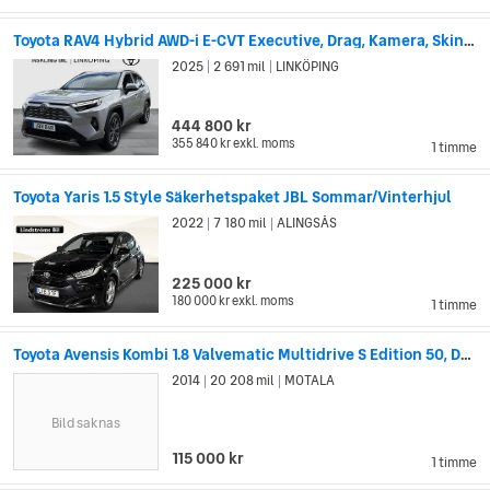
Toyota RAV4 Hybrid AWD-i E-CVT Executive, Drag, Kamera, Skinn, MOMS
2025
2 691 mil
LINKÖPING
|
|
444 800 kr
355 840 kr
exkl. moms
1 timme
Toyota Yaris 1.5 Style Säkerhetspaket JBL Sommar/Vinterhjul
2022
7 180 mil
ALINGSÅS
|
|
225 000 kr
180 000 kr
exkl. moms
1 timme
Toyota Avensis Kombi 1.8 Valvematic Multidrive S Edition 50, Drag
2014
20 208 mil
MOTALA
|
|
Bild saknas
115 000 kr
1 timme