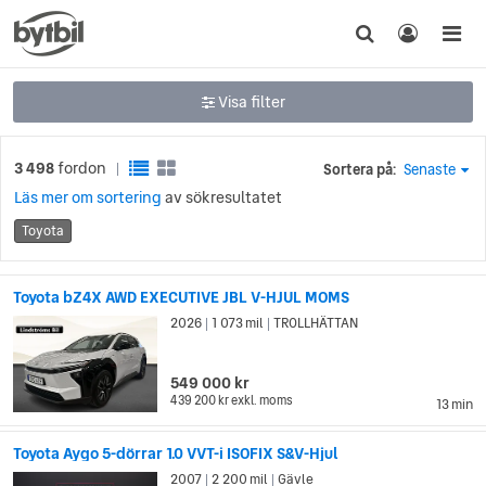
Visa filter
3 498
fordon
Sortera på:
Senaste
|
Läs mer om sortering
av sökresultatet
Toyota
Toyota bZ4X AWD EXECUTIVE JBL V-HJUL MOMS
2026
1 073 mil
TROLLHÄTTAN
|
|
549 000 kr
439 200 kr
exkl. moms
13 min
Toyota Aygo 5-dörrar 1.0 VVT-i ISOFIX S&V-Hjul
2007
2 200 mil
Gävle
|
|