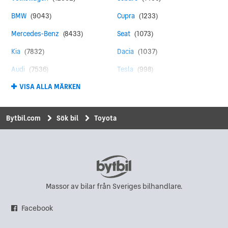
BMW
(9043)
Cupra
(1233)
Mercedes-Benz
(8433)
Seat
(1073)
Kia
(7832)
Dacia
(1037)
Audi
(7536)
Tesla
(998)
VISA ALLA MÄRKEN
Toyota
(4431)
Land Rover
(958)
Peugeot
(4375)
MINI
(845)
Bytbil.com
Sök bil
Toyota
Ford
(4117)
Suzuki
(798)
Skoda
(3911)
Mitsubishi
(788)
Renault
(2989)
Honda
(775)
Hyundai
(2418)
Chevrolet
(596)
Massor av bilar från Sveriges bilhandlare.
Nissan
(2285)
Saab
(575)
Facebook
Opel
(2130)
Polestar
(555)