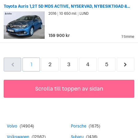
Toyota Auris 1,2T 5D MDS ACTIVE, NYSERVAD, NYBESIKTIGAD &...
2016
10 650 mil
LUND
|
|
159 900 kr
1 timme
1
2
3
4
5
Scrolla till toppen av sidan
Volvo
(14904)
Porsche
(1675)
Volkswagen
(12562)
Subaru
(1436)