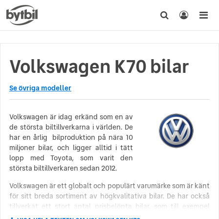
Volkswagen K70 bilar
Se övriga modeller
Volkswagen är idag erkänd som en av
de största biltillverkarna i världen. De
har en årlig bilproduktion på nära 10
miljoner bilar, och ligger alltid i tätt
lopp med Toyota, som varit den
största biltillverkaren sedan 2012.
Volkswagen är ett globalt och populärt varumärke som är känt
för sitt breda sortiment av högkvalitativa bilar. De har också
tillverkat ett stort antal prisbelönta bilar, som till exempel
Volkswagen Golf, Volkswagen Polo och Volkswagen Passat.