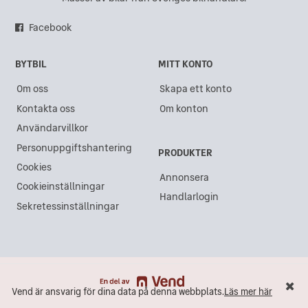
Saab i Sundsvall
Facebook
Saab i Göteborg
BYTBIL
MITT KONTO
Saab i Gävle
Om oss
Skapa ett konto
Saab i Västra Frölunda
Kontakta oss
Om konton
Saab i Kristianstad
Användarvillkor
Saab i Akalla
Personuppgiftshantering
PRODUKTER
Saab i Lidköping
Cookies
Annonsera
Cookieinställningar
Saab i Ängelholm
Handlarlogin
Sekretessinställningar
Saab i Åkersberga
Saab i Varberg
Saab i Södertälje
Saab i Östersund
Vend är ansvarig för dina data på denna webbplats.
Läs mer här
Vend är ansvarig för dina data på denna webbplats.
Läs mer här