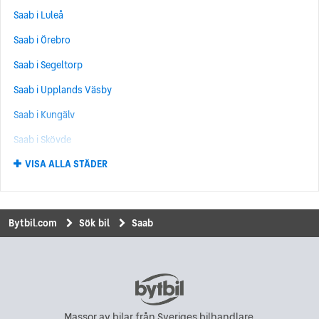
Saab i Luleå
Saab 9-7X
(2)
Saab i Örebro
Saab 93
(1)
Saab i Segeltorp
Saab i Upplands Väsby
Saab i Kungälv
Saab i Skövde
VISA ALLA STÄDER
Saab i Umeå
Saab i Norrköping
Saab i Uddevalla
Bytbil.com
Sök bil
Saab
Saab i Kungsbacka
Saab i Eskilstuna
Saab i Hisings Backa
Saab i Karlskrona
Massor av bilar från Sveriges bilhandlare.