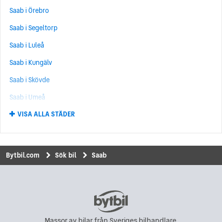
Saab i Örebro
Saab 9-7X
(2)
Saab i Segeltorp
Saab 93
(1)
Saab i Luleå
Saab i Kungälv
Saab i Skövde
Saab i Umeå
VISA ALLA STÄDER
Saab i Norrköping
Saab i Upplands Väsby
Saab i Uddevalla
Bytbil.com
Sök bil
Saab
Saab i Eskilstuna
Saab i Kungsbacka
Saab i Hisings Backa
Saab i Karlskrona
Massor av bilar från Sveriges bilhandlare.