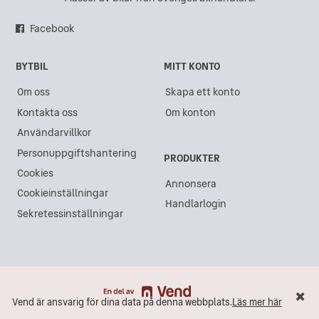
Saab i Sundsvall
Facebook
Saab i Gävle
BYTBIL
MITT KONTO
Saab i Göteborg
Om oss
Skapa ett konto
Saab i Akalla
Kontakta oss
Om konton
Saab i Västra Frölunda
Användarvillkor
Saab i Lidköping
Personuppgiftshantering
PRODUKTER
Saab i Kristianstad
Cookies
Annonsera
Cookieinställningar
Saab i Ängelholm
Handlarlogin
Sekretessinställningar
Saab i Åkersberga
Saab i Varberg
Saab i Östersund
Saab i Arlandastad
Vend är ansvarig för dina data på denna webbplats.
Läs mer här
Vend är ansvarig för dina data på denna webbplats.
Läs mer här