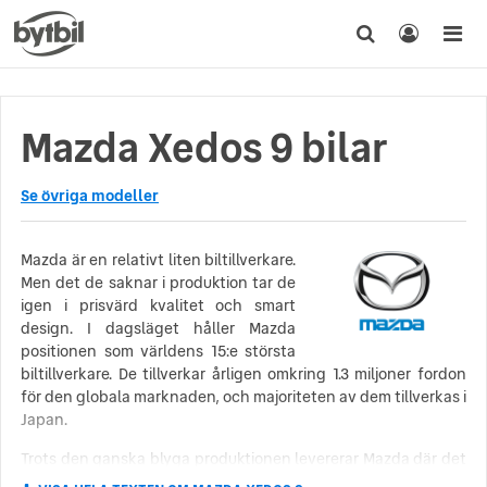
Mazda Xedos 9 bilar
Se övriga modeller
Mazda är en relativt liten biltillverkare.
Men det de saknar i produktion tar de
igen i prisvärd kvalitet och smart
design. I dagsläget håller Mazda
positionen som världens 15:e största
biltillverkare. De tillverkar årligen omkring 1.3 miljoner fordon
för den globala marknaden, och majoriteten av dem tillverkas i
Japan.
Trots den ganska blyga produktionen levererar Mazda där det
räknas: pålitliga, säkra bilar. Bilar som är kända för sin