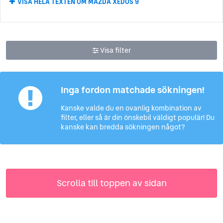
VISA HELA TEXTEN OM MAZDA XEDOS 9
prestanda, sin design, sin goda bränsleekonomi och för att
väldigt roliga att köra. Bilar som till exempel Mazda RX-8, MX-5
Miata och CX-5. Mazda är dessutom ett av de varumärken som
uppfattas som mest pålitliga i årliga
konsumentundersökningar.
Visa filter
Mazda-Go – lastmotorcykel till
bilsuccé
Inga fordon matchade sökningen!
Den japanska biltillverkaren Mazda grundades 1931 när
Kanske valde du en ovanlig kombination av
företaget Toyo Kogyo Co., Ltd. gick över från att tillverka
filter, eller så är din önskebil väldigt populär! Du
kanske kan bredda sökningen något?
maskinverktyg till att bygga fordon. Namnet ”Mazda” antogs
däremot inte som formellt företagsnamn förrän 1984. Det
fungerade istället som Toyo Kogyos varumärke för sina
fordonsmodeller, vilket började med deras första fordon – en
trehjulig lastmotorcykel som gick under namnet Mazda-Go
(1931).
Scrolla till toppen av sidan
Mazda sysslade främst med tillverkningen av sin serie
lastmotorcyklar fram till 1950, då de lanserade lastbilen
Mazda Typ-CA. Först 1960 var Mazda redo att ge sig in på