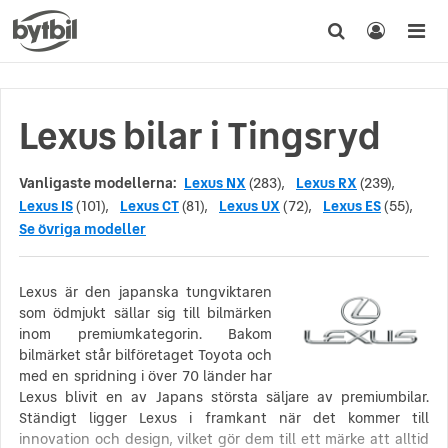
Lexus bilar i Tingsryd
Vanligaste modellerna:
Lexus NX
(283),
Lexus RX
(239),
Lexus IS
(101),
Lexus CT
(81),
Lexus UX
(72),
Lexus ES
(55),
Se övriga modeller
Lexus är den japanska tungviktaren
som ödmjukt sällar sig till bilmärken
inom premiumkategorin. Bakom
bilmärket står bilföretaget Toyota och
med en spridning i över 70 länder har
Lexus blivit en av Japans största säljare av premiumbilar.
Ständigt ligger Lexus i framkant när det kommer till
innovation och design, vilket gör dem till ett märke att alltid