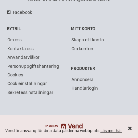
Lexus GX
(1)
Lexus i Sundsvall
Lexus RC300H
(1)
Facebook
Lexus i Gävle
Lexus RZ450e
(1)
BYTBIL
MITT KONTO
Lexus i Göteborg
Om oss
Skapa ett konto
Lexus i Akalla
Kontakta oss
Om konton
Lexus i Västra Frölunda
Användarvillkor
Lexus i Kristianstad
Personuppgiftshantering
PRODUKTER
Lexus i Lidköping
Cookies
Annonsera
Cookieinställningar
Lexus i Ängelholm
Handlarlogin
Sekretessinställningar
Lexus i Åkersberga
Lexus i Varberg
Lexus i Haninge
Lexus i Östersund
Vend är ansvarig för dina data på denna webbplats.
Läs mer här
Vend är ansvarig för dina data på denna webbplats.
Läs mer här