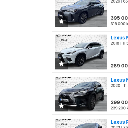
2026
65
|
395 00
316 000 
Lexus 
2018
11 
|
289 00
Lexus 
2020
11
|
299 00
239 200 
Lexus 
2023
7 