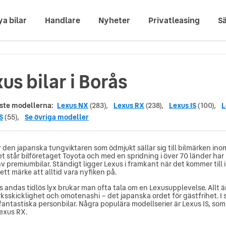
ya bilar
Handlare
Nyheter
Privatleasing
Sä
us bilar i Borås
ste modellerna:
Lexus NX
(283),
Lexus RX
(238),
Lexus IS
(100),
L
S
(55),
Se övriga modeller
r den japanska tungviktaren som ödmjukt sällar sig till bilmärken i
t står bilföretaget Toyota och med en spridning i över 70 länder har 
av premiumbilar. Ständigt ligger Lexus i framkant när det kommer till 
 ett märke att alltid vara nyfiken på.
s andas tidlös lyx brukar man ofta tala om en Lexusupplevelse. Allt 
ksskicklighet och omotenashi – det japanska ordet för gästfrihet. I s
ntastiska personbilar. Några populära modellserier är Lexus IS, som 
Lexus RX.