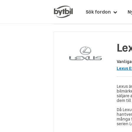
Sök fordon
N
Lex
Vanliga
Lexus E
Lexus ä
bilmärke
säljare 
dem till
Då Lexu
hantver
många fa
serien 