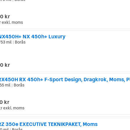
|
0 kr
r
exkl. moms
NX450H+ NX 450h+ Luxury
753 mil
Borås
|
0 kr
RX450H RX 450h+ F-Sport Design, Dragkrok, Moms, Plu
55 mil
Borås
|
0 kr
kr
exkl. moms
RZ 350e EXECUTIVE TEKNIKPAKET, Moms
0 mil
Borås