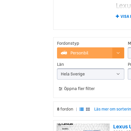
Lexu
Lexus hi
VISA
bilar: F
äntligen
premiumk
Tanken 
gör. Me
Fordonstyp
M
omotena
Personbil
Lexu
Län
Pr
Lexus ä
Hela Sverige
som res
finns m
premiumb
Öppna fler filter
8
fordon
Läs mer om sorteri
|
Lexus 