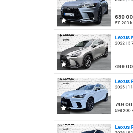
|
639 00
511 200 k
Lexus 
2022
3 
|
499 00
Lexus 
2025
1 1
|
749 00
599 200 
Lexus 
2026
52