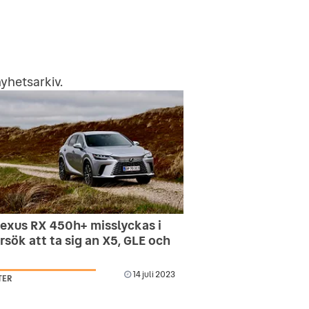
yhetsarkiv
.
Lexus RX 450h+ misslyckas i
örsök att ta sig an X5, GLE och
14 juli 2023
TER