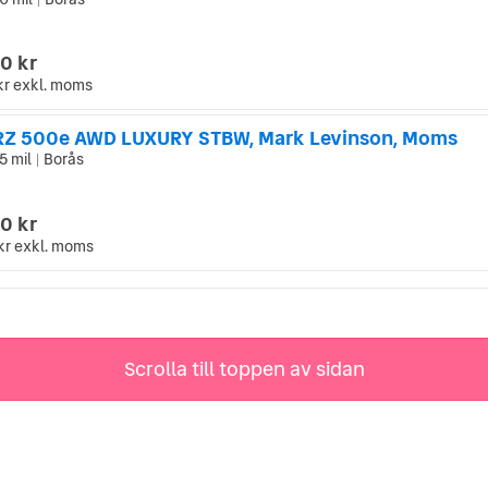
|
0 kr
kr
exkl. moms
RZ 500e AWD LUXURY STBW, Mark Levinson, Moms
5 mil
Borås
|
0 kr
kr
exkl. moms
Scrolla till toppen av sidan