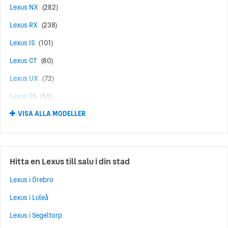
Lexus NX
(282)
Lexus RX
(238)
Lexus IS
(101)
Lexus CT
(80)
Lexus UX
(72)
Lexus ES
(55)
VISA ALLA MODELLER
Lexus RX450H
(55)
Lexus GS
(41)
Lexus LBX
(40)
Hitta en Lexus till salu i din stad
Lexus RZ
(20)
Lexus i Örebro
Lexus NX350H
(16)
Lexus i Luleå
Lexus LS
(11)
Lexus i Segeltorp
Lexus RX500H
(7)