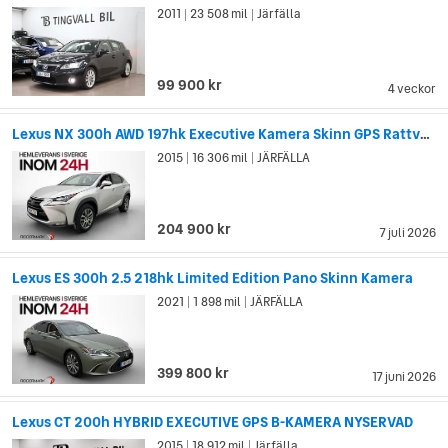
2011
23 508 mil
Järfälla
använder sig Lexus både av takumi och omotenashi i
|
|
skapandeprocessen. Resultatet? Ett mästerverk på fyra hjul.
Lexus andas omotenashi
99 900 kr
4 veckor
Lexus är ett bilmärke med stark själ i den Japanska traditionen
Lexus NX 300h AWD 197hk Executive Kamera Skinn GPS Rattvärme
av gästfrihet och ödmjukhet, omotenashi. Något som
2015
16 306 mil
JÄRFÄLLA
|
|
respekteras hela vägen från fabriksgolvet till ett
överlämnande. Omotenashi är omtanke och känsla som finns
med i alla led och i alla bilmodeller. Tillsammans med Lexus
mästerhantverkare, deras takumi, skapas premiumbilar av
204 900 kr
7 juli 2026
stolthet, svåra att kopiera.
Lexus ES 300h 2.5 218hk Limited Edition Pano Skinn Kamera
2021
1 898 mil
JÄRFÄLLA
|
|
399 800 kr
17 juni 2026
Lexus CT 200h HYBRID EXECUTIVE GPS B-KAMERA NYSERVAD
2015
18 912 mil
Järfälla
|
|