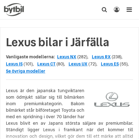
Lexus bilar i Järfälla
Vanligaste modellerna:
Lexus NX
(282),
Lexus RX
(238),
Lexus IS
(101),
Lexus CT
(80),
Lexus UX
(72),
Lexus ES
(55),
Se övriga modeller
Lexus är den japanska tungviktaren
som ödmjukt sällar sig till bilmärken
inom premiumkategorin. Bakom
bilmärket står bilföretaget Toyota och
med en spridning i över 70 länder har
Lexus blivit en av Japans största säljare av premiumbilar.
Ständigt ligger Lexus i framkant när det kommer till
innovation och design, vilket gör dem till ett märke att alltid