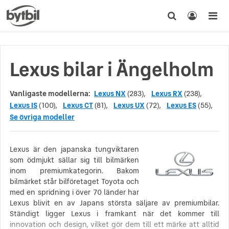
Lexus bilar i Ängelholm
Vanligaste modellerna:
Lexus NX
(283),
Lexus RX
(238),
Lexus IS
(100),
Lexus CT
(81),
Lexus UX
(72),
Lexus ES
(55),
Se övriga modeller
Lexus är den japanska tungviktaren
som ödmjukt sällar sig till bilmärken
inom premiumkategorin. Bakom
bilmärket står bilföretaget Toyota och
med en spridning i över 70 länder har
Lexus blivit en av Japans största säljare av premiumbilar.
Ständigt ligger Lexus i framkant när det kommer till
innovation och design, vilket gör dem till ett märke att alltid