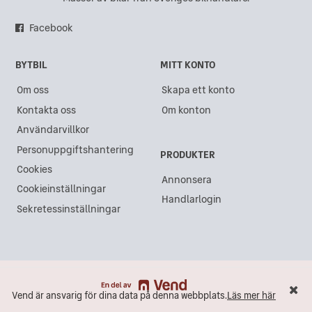
Lexus GX
(1)
Lexus i Sundsvall
Lexus RC300H
(1)
Facebook
Lexus i Gävle
Lexus RZ450e
(1)
BYTBIL
MITT KONTO
Lexus i Göteborg
Om oss
Skapa ett konto
Lexus i Akalla
Kontakta oss
Om konton
Lexus i Kristianstad
Användarvillkor
Lexus i Västra Frölunda
Personuppgiftshantering
PRODUKTER
Lexus i Lidköping
Cookies
Annonsera
Cookieinställningar
Lexus i Ängelholm
Handlarlogin
Sekretessinställningar
Lexus i Åkersberga
Lexus i Varberg
Lexus i Östersund
Lexus i Haninge
Vend är ansvarig för dina data på denna webbplats.
Läs mer här
Vend är ansvarig för dina data på denna webbplats.
Läs mer här