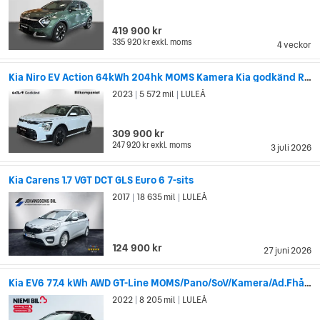
419 900 kr
335 920 kr
exkl. moms
4 veckor
Kia Niro EV Action 64kWh 204hk MOMS Kamera Kia godkänd Rattvärme
2023
5 572 mil
LULEÅ
|
|
309 900 kr
247 920 kr
exkl. moms
3 juli 2026
Kia Carens 1.7 VGT DCT GLS Euro 6 7-sits
2017
18 635 mil
LULEÅ
|
|
124 900 kr
27 juni 2026
Kia EV6 77.4 kWh AWD GT-Line MOMS/Pano/SoV/Kamera/Ad.Fhåll/HuD
2022
8 205 mil
LULEÅ
|
|