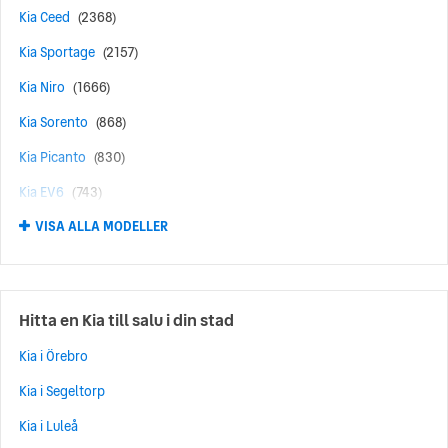
Kia Ceed
(2368)
Kia Sportage
(2157)
Kia Niro
(1666)
Kia Sorento
(868)
Kia Picanto
(830)
Kia EV6
(743)
VISA ALLA MODELLER
Kia EV3
(652)
Kia Optima
(594)
Kia Rio
(582)
Hitta en Kia till salu i din stad
Kia Stonic
(486)
Kia i Örebro
Kia EV9
(433)
Kia i Segeltorp
Kia EV5
(418)
Kia i Luleå
Kia EV2
(412)