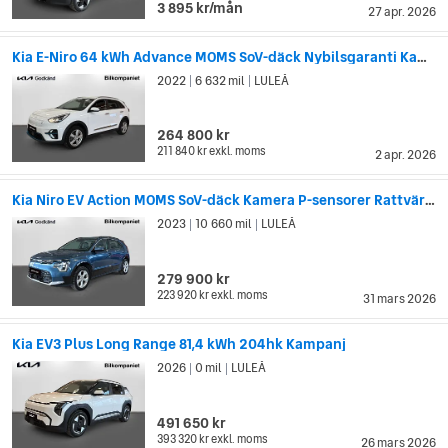
3 895 kr/mån
27 apr. 2026
Kia E-Niro 64 kWh Advance MOMS SoV-däck Nybilsgaranti Kamera
2022
6 632 mil
LULEÅ
|
|
264 800 kr
211 840 kr
exkl. moms
2 apr. 2026
Kia Niro EV Action MOMS SoV-däck Kamera P-sensorer Rattvärme
2023
10 660 mil
LULEÅ
|
|
279 900 kr
223 920 kr
exkl. moms
31 mars 2026
Kia EV3 Plus Long Range 81,4 kWh 204hk Kampanj
2026
0 mil
LULEÅ
|
|
491 650 kr
393 320 kr
exkl. moms
26 mars 2026