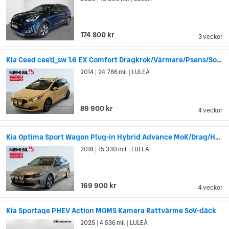
”tigernosen”. Den skulle göra alla Kias bilmodeller direkt
igenkännbara. Designen blev snabbt väldigt populär, och alla
Kias bilmodeller bär på tigernosen sedan dess.
174 800 kr
3 veckor
Kia Ceed cee'd_sw 1.6 EX Comfort Dragkrok/Värmare/Psens/Sov-däck
2014
24 786 mil
LULEÅ
|
|
89 900 kr
4 veckor
Kia Optima Sport Wagon Plug-in Hybrid Advance MoK/Drag/H&K/SoV
2018
15 330 mil
LULEÅ
|
|
169 900 kr
4 veckor
Kia Sportage PHEV Action MOMS Kamera Rattvärme SoV-däck
2025
4 536 mil
LULEÅ
|
|