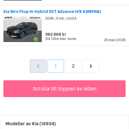
Kia Niro Plug-In-Hybrid DCT Advance H/K KAMPANJ
2026
0 mil
LULEÅ
|
|
392 666 kr
314 133 kr
exkl. moms
25 mars 2026
1
2
Scrolla till toppen av sidan
Modeller av
Kia
(14934)