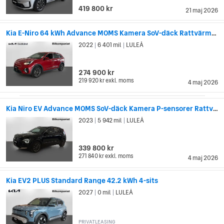
419 800 kr
21 maj 2026
Kia E-Niro 64 kWh Advance MOMS Kamera SoV-däck Rattvärme Psensor
2022
6 401 mil
LULEÅ
|
|
274 900 kr
219 920 kr
exkl. moms
4 maj 2026
Kia Niro EV Advance MOMS SoV-däck Kamera P-sensorer Rattvärme
2023
5 942 mil
LULEÅ
|
|
339 800 kr
271 840 kr
exkl. moms
4 maj 2026
Kia EV2 PLUS Standard Range 42.2 kWh 4-sits
2027
0 mil
LULEÅ
|
|
PRIVATLEASING