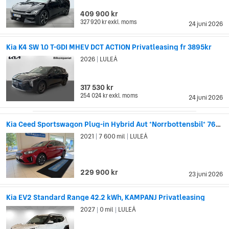
409 900 kr
327 920 kr
exkl. moms
24 juni 2026
Kia K4 SW 1.0 T-GDI MHEV DCT ACTION Privatleasing fr 3895kr
2026
LULEÅ
|
317 530 kr
254 024 kr
exkl. moms
24 juni 2026
Kia Ceed Sportswagon Plug-in Hybrid Aut *Norrbottensbil* 7600mil
2021
7 600 mil
LULEÅ
|
|
229 900 kr
23 juni 2026
Kia EV2 Standard Range 42.2 kWh, KAMPANJ Privatleasing
2027
0 mil
LULEÅ
|
|