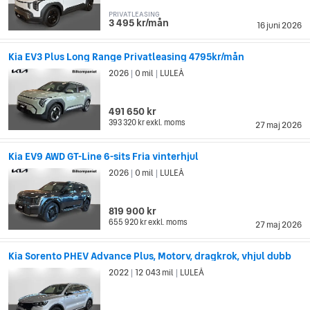
PRIVATLEASING
3 495 kr/mån
16 juni 2026
Kia EV3 Plus Long Range Privatleasing 4795kr/mån
2026
0 mil
LULEÅ
|
|
491 650 kr
393 320 kr
exkl. moms
27 maj 2026
Kia EV9 AWD GT-Line 6-sits Fria vinterhjul
2026
0 mil
LULEÅ
|
|
819 900 kr
655 920 kr
exkl. moms
27 maj 2026
Kia Sorento PHEV Advance Plus, Motorv, dragkrok, vhjul dubb
2022
12 043 mil
LULEÅ
|
|