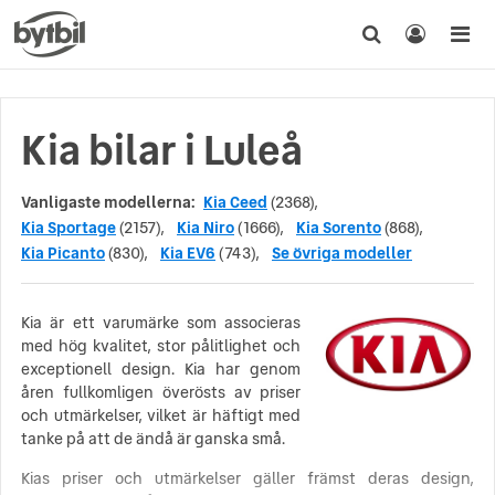
Kia bilar i Luleå
Vanligaste modellerna:
Kia Ceed
(2368),
Kia Sportage
(2157),
Kia Niro
(1666),
Kia Sorento
(868),
Kia Picanto
(830),
Kia EV6
(743),
Se övriga modeller
Kia är ett varumärke som associeras
med hög kvalitet, stor pålitlighet och
exceptionell design. Kia har genom
åren fullkomligen överösts av priser
och utmärkelser, vilket är häftigt med
tanke på att de ändå är ganska små.
Kias priser och utmärkelser gäller främst deras design,