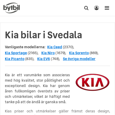
Kia bilar i Svedala
Vanligaste modellerna:
Kia Ceed
(2370),
Kia Sportage
(2165),
Kia Niro
(1679),
Kia Sorento
(869),
Kia Picanto
(835),
Kia EV6
(748),
Se övriga modeller
Kia är ett varumärke som associeras
med hög kvalitet, stor pålitlighet och
exceptionell design. Kia har genom
åren fullkomligen överösts av priser
och utmärkelser, vilket är häftigt med
tanke på att de ändå är ganska små.
Kias priser och utmärkelser gäller främst deras design,