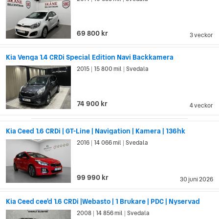
”tigernosen”. Den skulle göra alla Kias bilmodeller direkt
igenkännbara. Designen blev snabbt väldigt populär, och alla
Kias bilmodeller bär på tigernosen sedan dess.
69 800 kr
3 veckor
Kia Venga 1.4 CRDi Special Edition Navi Backkamera
2015
15 800 mil
Svedala
|
|
74 900 kr
4 veckor
Kia Ceed 1.6 CRDi | GT-Line | Navigation | Kamera | 136hk
2016
14 066 mil
Svedala
|
|
99 990 kr
30 juni 2026
Kia Ceed cee'd 1.6 CRDi |Webasto | 1 Brukare | PDC | Nyservad
2008
14 856 mil
Svedala
|
|