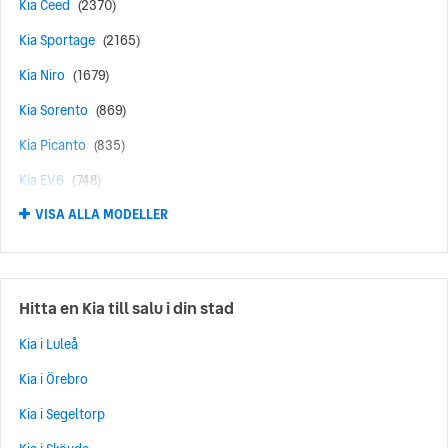
Kia Ceed
(2370)
Kia Sportage
(2165)
Kia Niro
(1679)
Kia Sorento
(869)
Kia Picanto
(835)
Kia EV6
(748)
VISA ALLA MODELLER
Kia EV3
(654)
Kia Optima
(593)
Kia Rio
(587)
Hitta en Kia till salu i din stad
Kia Stonic
(486)
Kia i Luleå
Kia EV9
(431)
Kia i Örebro
Kia EV5
(419)
Kia i Segeltorp
Kia EV2
(414)