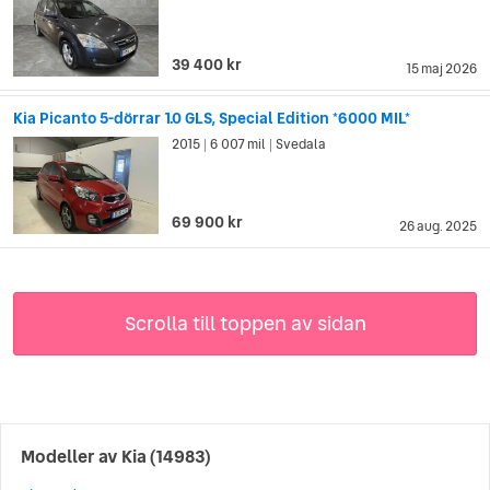
39 400 kr
15 maj 2026
Kia Picanto 5-dörrar 1.0 GLS, Special Edition *6000 MIL*
2015
6 007 mil
Svedala
|
|
69 900 kr
26 aug. 2025
Scrolla till toppen av sidan
Modeller av
Kia
(14983)