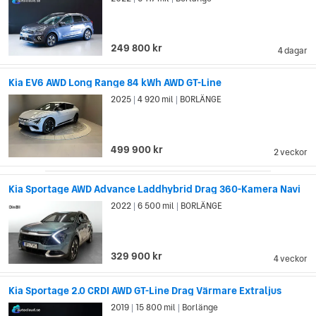
”tigernosen”. Den skulle göra alla Kias bilmodeller direkt
igenkännbara. Designen blev snabbt väldigt populär, och alla
Kias bilmodeller bär på tigernosen sedan dess.
249 800 kr
4 dagar
Kia EV6 AWD Long Range 84 kWh AWD GT-Line
2025
4 920 mil
BORLÄNGE
|
|
499 900 kr
2 veckor
Kia Sportage AWD Advance Laddhybrid Drag 360-Kamera Navi
2022
6 500 mil
BORLÄNGE
|
|
329 900 kr
4 veckor
Kia Sportage 2.0 CRDI AWD GT-Line Drag Värmare Extraljus
2019
15 800 mil
Borlänge
|
|