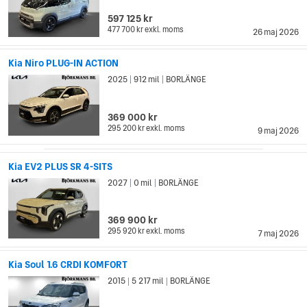
597 125 kr
477 700 kr
exkl. moms
26 maj 2026
Kia Niro PLUG-IN ACTION
2025
912 mil
BORLÄNGE
|
|
369 000 kr
295 200 kr
exkl. moms
9 maj 2026
Kia EV2 PLUS SR 4-SITS
2027
0 mil
BORLÄNGE
|
|
369 900 kr
295 920 kr
exkl. moms
7 maj 2026
Kia Soul 1.6 CRDI KOMFORT
2015
5 217 mil
BORLÄNGE
|
|