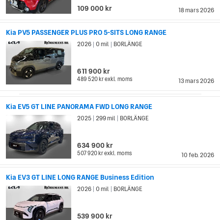
109 000 kr
18 mars 2026
Kia PV5 PASSENGER PLUS PRO 5-SITS LONG RANGE
2026
0 mil
BORLÄNGE
|
|
611 900 kr
489 520 kr
exkl. moms
13 mars 2026
Kia EV5 GT LINE PANORAMA FWD LONG RANGE
2025
299 mil
BORLÄNGE
|
|
634 900 kr
507 920 kr
exkl. moms
10 feb. 2026
Kia EV3 GT LINE LONG RANGE Business Edition
2026
0 mil
BORLÄNGE
|
|
539 900 kr