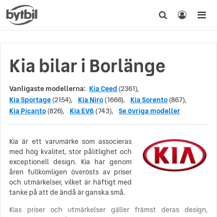
Kia bilar i Borlänge
Vanligaste modellerna:
Kia Ceed
(2361),
Kia Sportage
(2154),
Kia Niro
(1666),
Kia Sorento
(867),
Kia Picanto
(826),
Kia EV6
(743),
Se övriga modeller
Kia är ett varumärke som associeras
med hög kvalitet, stor pålitlighet och
exceptionell design. Kia har genom
åren fullkomligen överösts av priser
och utmärkelser, vilket är häftigt med
tanke på att de ändå är ganska små.
Kias priser och utmärkelser gäller främst deras design,