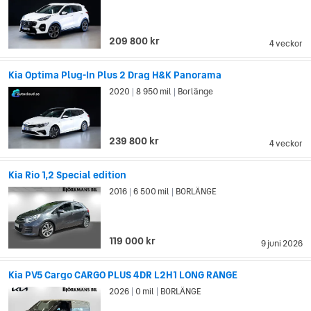
209 800 kr
4 veckor
Kia Optima Plug-In Plus 2 Drag H&K Panorama
2020
8 950 mil
Borlänge
|
|
239 800 kr
4 veckor
Kia Rio 1,2 Special edition
2016
6 500 mil
BORLÄNGE
|
|
119 000 kr
9 juni 2026
Kia PV5 Cargo CARGO PLUS 4DR L2H1 LONG RANGE
2026
0 mil
BORLÄNGE
|
|