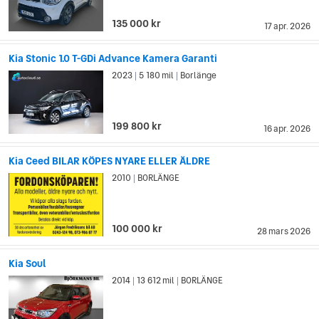
135 000 kr
17 apr. 2026
Kia Stonic 1.0 T-GDi Advance Kamera Garanti
2023
5 180 mil
Borlänge
|
|
199 800 kr
16 apr. 2026
Kia Ceed BILAR KÖPES NYARE ELLER ÄLDRE
2010
BORLÄNGE
|
100 000 kr
28 mars 2026
Kia Soul
2014
13 612 mil
BORLÄNGE
|
|