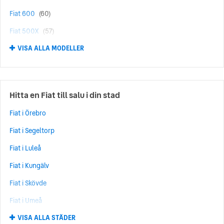
Fiat 600
(60)
Fiat 500X
(57)
VISA ALLA MODELLER
Fiat 500L
(29)
Fiat Panda
(28)
Fiat Ducato
(27)
Hitta en Fiat till salu i din stad
Fiat Grande Panda
(25)
Fiat i Örebro
Fiat Punto
(22)
Fiat i Segeltorp
Fiat 500E
(19)
Fiat i Luleå
Fiat 124
(10)
Fiat i Kungälv
Fiat Doblò
(8)
Fiat i Skövde
Fiat Grande Punto
(7)
Fiat i Umeå
Fiat Bravo
(5)
VISA ALLA STÄDER
Fiat i Norrköping
Fiat Coupé
(5)