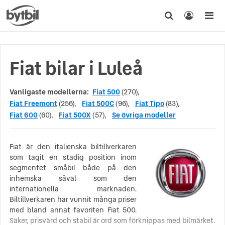
Fiat bilar i Luleå
Vanligaste modellerna:
Fiat 500
(270),
Fiat Freemont
(256),
Fiat 500C
(96),
Fiat Tipo
(83),
Fiat 600
(60),
Fiat 500X
(57),
Se övriga modeller
Fiat är den italienska biltillverkaren
som tagit en stadig position inom
segmentet småbil både på den
inhemska såväl som den
internationella marknaden.
Biltillverkaren har vunnit många priser
med bland annat favoriten Fiat 500.
Säker, prisvärd och stabil är ord som förknippas med bilmärket.