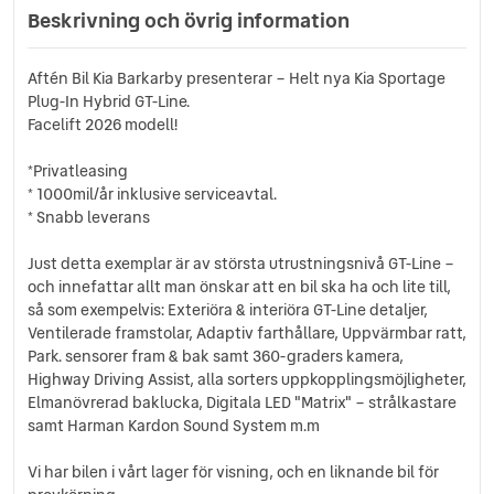
Filkörningssystem
Beskrivning och övrig information
Highway Driving Assist
ISG - start & stopp
Aftén Bil Kia Barkarby presenterar – Helt nya Kia Sportage
LED-strålkastare
Plug-In Hybrid GT-Line.
Metalliclack / Pearleffekt
Facelift 2026 modell!
12.3" pekskärm med Nav
Park. sensorer fram & bak
*Privatleasing
Skyltskanning
* 1000mil/år inklusive serviceavtal.
USB-laddare andra sätesraden
* Snabb leverans
Kia Connect
Just detta exemplar är av största utrustningsnivå GT-Line –
LED-innerbelysning
och innefattar allt man önskar att en bil ska ha och lite till,
Minne förarstol
så som exempelvis: Exteriöra & interiöra GT-Line detaljer,
Innertak i svart
Ventilerade framstolar, Adaptiv farthållare, Uppvärmbar ratt,
Sport ratt (uppvärmbar)
Park. sensorer fram & bak samt 360-graders kamera,
360-graders kamera
Highway Driving Assist, alla sorters uppkopplingsmöjligheter,
Elinställbar förarstol
Elmanövrerad baklucka, Digitala LED "Matrix" – strålkastare
Elmanövrerad baklucka
samt Harman Kardon Sound System m.m
Dödavinkel-kamera i kluster
Harman Kardon Sound System
Vi har bilen i vårt lager för visning, och en liknande bil för