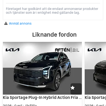
Företaget har godkänt att de endast annonserar produkter
och tjänster som är i enlighet med gällande lag.
Anmäl annons
Liknande fordon
Kia Sportage Plug-In Hybrid Action Fria Vinterhjul Begränsat antal
2026
0 mil
Järfälla
2026
0 mil