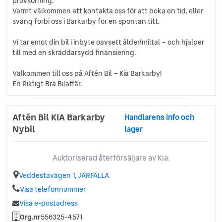
provkörning.
Nyckelfritt system med startknapp
Varmt välkommen att kontakta oss för att boka en tid, eller
Trådlös mobilladdare
sväng förbi oss i Barkarby för en spontan titt.
ACC/2-zons klimatanläggning
Autobroms med fotg. & cyklistskydd
Vi tar emot din bil i inbyte oavsett ålder/miltal – och hjälper
Auto avbländbar innerbackspegel
till med en skräddarsydd finansiering.
E-Shift växelväljare
Filhållningsassistans
Välkommen till oss på Aftén Bil – Kia Barkarby!
Helljusassistent
En Riktigt Bra Bilaffär.
Instrumentering digital 12.3"
ISOFIX
Läderklädd uppvärmbar ratt
Aftén Bil KIA Barkarby
Handlarens info och
Mörktonade rutor från B-stolpen
Nybil
lager
Apple CarPlay™ & Android Auto™
Regnsensor
Auktoriserad återförsäljare av Kia.
Yttre sittplatser bak uppvärmbara
Veddestavägen 1, JÄRFÄLLA
Visa telefonnummer
Visa e-postadress
Org.nr
556325-4571