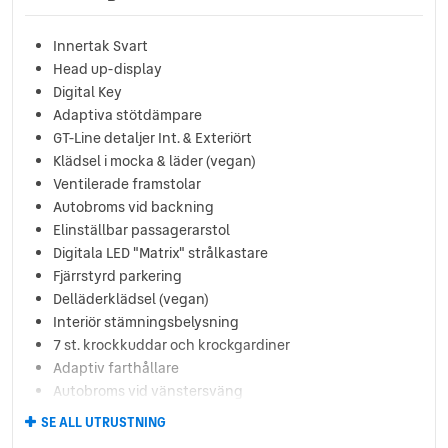
Innertak Svart
Head up-display
Digital Key
Adaptiva stötdämpare
GT-Line detaljer Int. & Exteriört
Klädsel i mocka & läder (vegan)
Ventilerade framstolar
Autobroms vid backning
Elinställbar passagerarstol
Digitala LED "Matrix" strålkastare
Fjärrstyrd parkering
Delläderklädsel (vegan)
Interiör stämningsbelysning
7 st. krockkuddar och krockgardiner
Adaptiv farthållare
Autobroms vid vänstersväng
eCall
SE ALL UTRUSTNING
Elinfäll. & uppvärmbara sidospeglar