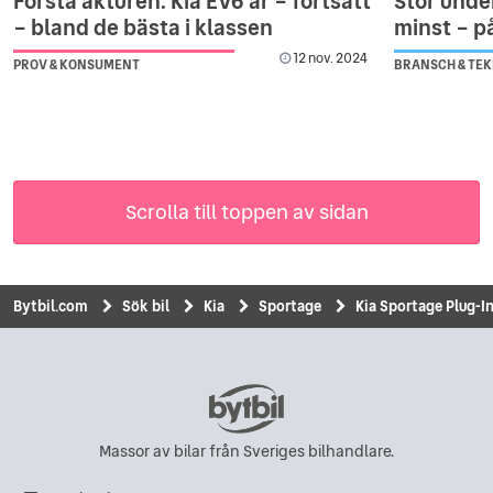
Första åkturen: Kia EV6 är – fortsatt
Stor unde
– bland de bästa i klassen
minst – p
12 nov. 2024
PROV & KONSUMENT
BRANSCH & TEK
Scrolla till toppen av sidan
Bytbil.com
Sök bil
Kia
Sportage
Kia Sportage Plug-
Massor av bilar från Sveriges bilhandlare.