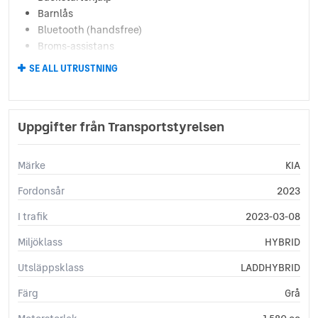
Barnlås
Bluetooth (handsfree)
Broms-assistans
Centrallås (fjärrstyrt)
SE ALL UTRUSTNING
Delbart baksäte
Digitalradio (DAB)
Dimljus fram
Uppgifter från Transportstyrelsen
Elhissar (fram och bak)
Elinfällbara sidospeglar
Eluppvärmda sidospeglar
Märke
KIA
Euro 6
Fordonsår
2023
Euro NCAP 5
Fartbegränsare
I trafik
2023-03-08
Farthållare
Miljöklass
Fotgängardetektion
HYBRID
Fällbara baksäten
Utsläppsklass
LADDHYBRID
Färddator
GPS
Färg
Grå
Helljusassistans