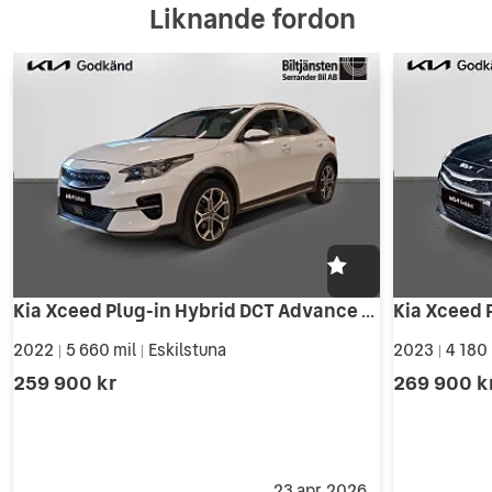
Liknande fordon
Kia Xceed Plug-in Hybrid DCT Advance plus DRAG
Kia Xceed 
2022
5 660 mil
Eskilstuna
2023
4 180
|
|
|
259 900 kr
269 900 k
23 apr. 2026