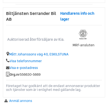
Svensksåld
Sätesvärme (fram)
Biltjänsten Serrander Bil
Handlarens info och
Touch-/Pekskärm
AB
lager
Trötthetsvarnare
USB-uttag
Yttertemperaturmätare
Auktoriserad återförsäljare av Kia.
MRF-ansluten
Mått Johanssons väg 40, ESKILSTUNA
Visa telefonnummer
Visa e-postadress
Org.nr
556630-5669
Företaget har godkänt att de endast annonserar produkter
och tjänster som är i enlighet med gällande lag.
Anmäl annons