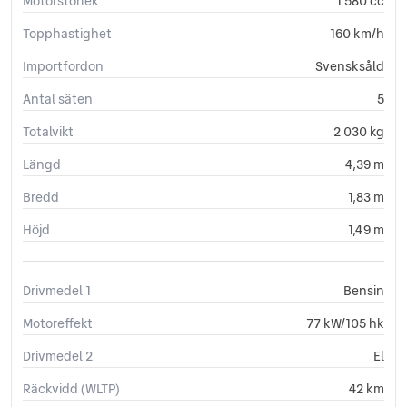
Motorstorlek
1 580 cc
ISOFIX-fästen bak
Keyless
Topphastighet
160 km/h
Körfilsassistans
Importfordon
Svensksåld
LED Strålkastare
Ljussensor
Antal säten
5
Läslampa
Totalvikt
2 030 kg
Multifunktionsratt
Parkeringsassistans
Längd
4,39 m
Parkeringssensorer (fram)
Plant lastutrymme
Bredd
1,83 m
Rails
Höjd
1,49 m
Rattvärme
Regnsensor
Servostyrning
Drivmedel 1
Bensin
Sidoairbags
Sidokrockgardiner
Motoreffekt
77 kW/105 hk
Sminkspegel
Drivmedel 2
El
Start-/stoppfunktion
Startspärr
Räckvidd (WLTP)
42 km
Stöldlarm