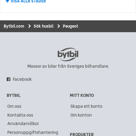
VISA ALLA STÄDER
Peugeot i Karlskrona
Peugeot i Karlstad
Peugeot i Uddevalla
Bytbil.com
Sök husbil
Peugeot
Peugeot i Upplands Väsby
Peugeot i Visby
Peugeot i Borlänge
Peugeot i Kalmar
Massor av bilar från Sveriges bilhandlare.
Peugeot i Vinslöv
Facebook
Peugeot i Dragongate
BYTBIL
MITT KONTO
Peugeot i Sollentuna
Om oss
Skapa ett konto
Peugeot i Borås
Kontakta oss
Om konton
Peugeot i Sundsvall
Användarvillkor
Peugeot i Värnamo
Personuppgiftshantering
PRODUKTER