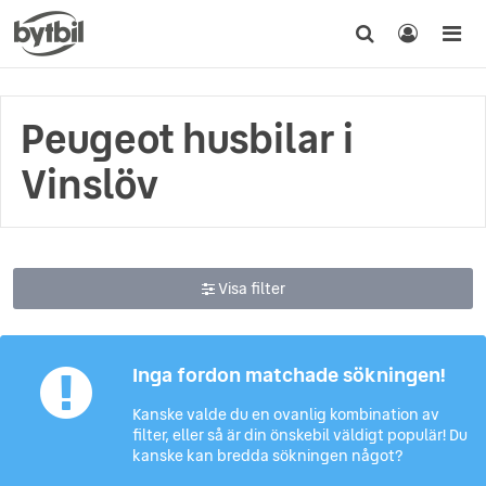
Peugeot husbilar i
Vinslöv
Visa filter
Inga fordon matchade sökningen!
Kanske valde du en ovanlig kombination av
filter, eller så är din önskebil väldigt populär! Du
kanske kan bredda sökningen något?