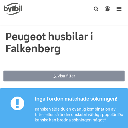
Peugeot husbilar i
Falkenberg
Visa filter
Inga fordon matchade sökningen!
Kanske valde du en ovanlig kombination av
filter, eller så är din önskebil väldigt populär! Du
kanske kan bredda sökningen något?