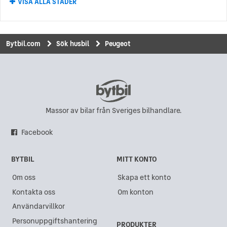
VISA ALLA STÄDER
Peugeot i Karlstad
Peugeot i Munkedal
Peugeot i Upplands Väsby
Bytbil.com
Sök husbil
Peugeot
Peugeot i Borlänge
Peugeot i Kungsängen
Peugeot i Vinslöv
Peugeot i Visby
Massor av bilar från Sveriges bilhandlare.
Peugeot i Kalmar
Facebook
Peugeot i Dragongate
BYTBIL
MITT KONTO
Peugeot i Boden
Om oss
Skapa ett konto
Peugeot i Sollentuna
Kontakta oss
Om konton
Peugeot i Trollhättan
Användarvillkor
Peugeot i Borås
Personuppgiftshantering
PRODUKTER