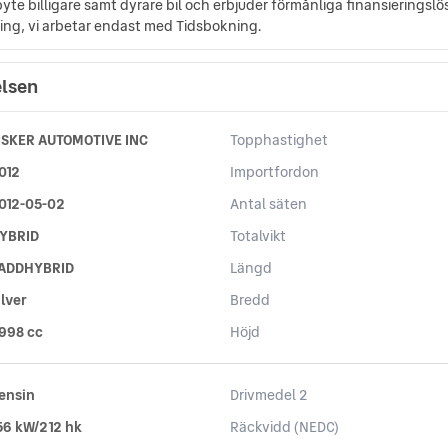
inbyte billigare samt dyrare bil och erbjuder förmånliga finansieringslö
ning, vi arbetar endast med Tidsbokning.
elsen
ISKER AUTOMOTIVE INC
Topphastighet
012
Importfordon
012-05-02
Antal säten
YBRID
Totalvikt
ADDHYBRID
Längd
ilver
Bredd
 998 cc
Höjd
ensin
Drivmedel 2
56 kW/212 hk
Räckvidd (NEDC)