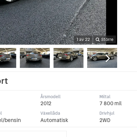
1 av 22
Större
rt
Årsmodell
Miltal
2012
7 800 mil
l
Växellåda
Drivhjul
el/bensin
Automatisk
2WD