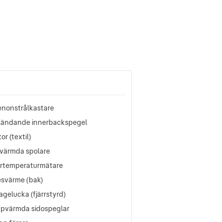
xenonstrålkastare
ländande innerbackspegel
or (textil)
värmda spolare
ertemperaturmätare
esvärme (bak)
gelucka (fjärrstyrd)
ppvärmda sidospeglar