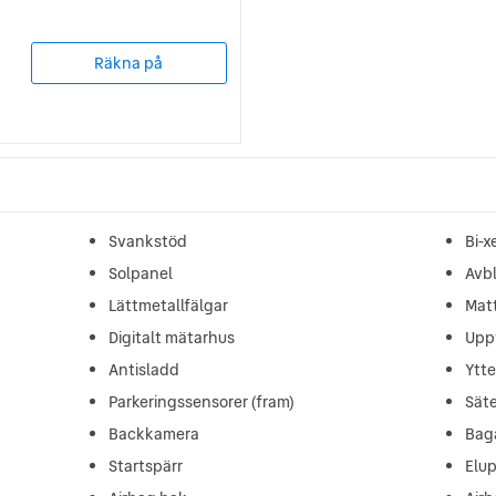
Räkna på
Svankstöd
Bi-
Solpanel
Avb
Lättmetallfälgar
Matt
Digitalt mätarhus
Upp
Antisladd
Ytt
Parkeringssensorer (fram)
Sät
Backkamera
Baga
Startspärr
Elu