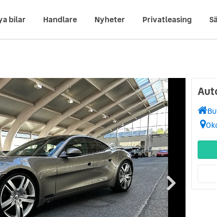
ya bilar
Handlare
Nyheter
Privatleasing
Sä
Aut
Bu
Ok