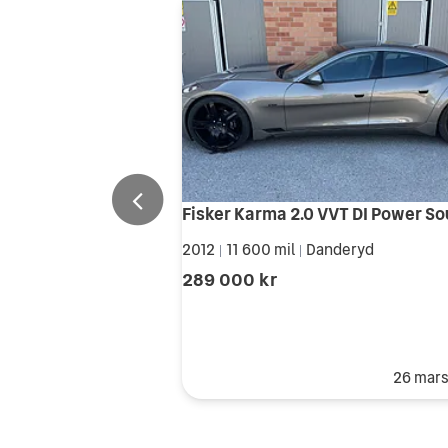
Fisker Karma 2.0 VVT DI Power S
2012
11 600 mil
Danderyd
|
|
289 000 kr
26 mar