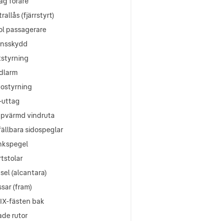
ag förare
rallås (fjärrstyrt)
ol passagerare
ynsskydd
tstyrning
ldlarm
vostyrning
-uttag
ppvärmd vindruta
fällbara sidospeglar
nkspegel
tstolar
sel (alcantara)
ssar (fram)
FIX-fästen bak
ade rutor